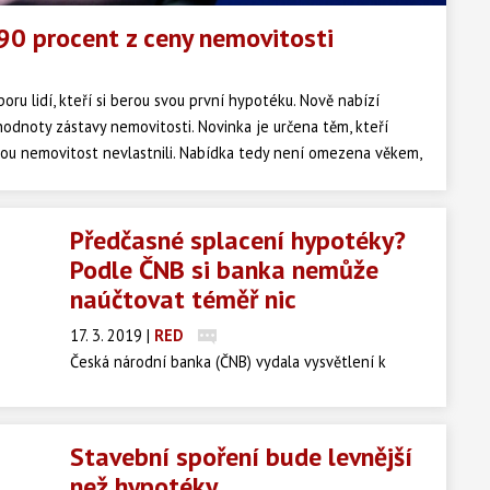
 90 procent z ceny nemovitosti
oru lidí, kteří si berou svou první hypotéku. Nově nabízí
dnoty zástavy nemovitosti. Novinka je určena těm, kteří
ou nemovitost nevlastnili. Nabídka tedy není omezena věkem,
Předčasné splacení hypotéky?
Podle ČNB si banka nemůže
naúčtovat téměř nic
17. 3. 2019
|
RED
Česká národní banka (ČNB) vydala vysvětlení k
„účelně vynaloženým nákladům“ při předčasném
splacení hypotečního úvěru. Výsledek? Banka si
nemůže naúčtovat téměř nic.
Stavební spoření bude levnější
než hypotéky