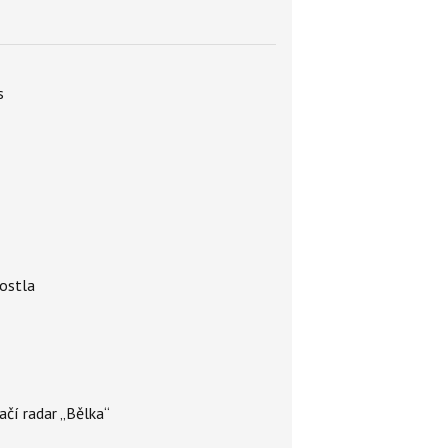
s
rostla
ačí radar „Bělka“