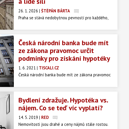
a lidé šílí
26. 1. 2026
|
ŠTĚPÁN BÁRTA
Praha se stává nedobytnou pevností pro každého,
kdo sní o vlastním domově. Zatímco developeři
hlásí vyprodané sklady, běžný občan jen nevěřícně
zírá na cenovky, které meziročně vyskočily o
Česká národní banka bude mít
neuvěřitelných 11 procent. Průměrný byt v
ze zákona pravomoc určit
metropoli dnes vyjde na závratných 11,6 milionu
podmínky pro získání hypotéky
korun, a pokud nemáte v kapse miliony, máte smůlu.
Existuje vůbec ještě šance na levnější bydlení, nebo
1. 6. 2021
|
TISCALI.CZ
nás čeká totální realitní apokalypsa?
Česká národní banka bude mít ze zákona pravomoc
stanovovat podmínky pro získání úvěrů na bydlení.
Dosud mohla dávat bankám pouze doporučení, která
ale nejsou právně závazná.
Bydlení zdražuje. Hypotéka vs.
nájem. Co se teď víc vyplatí?
14. 5. 2019
|
RED
Nemovitosti jsou drahé a ceny nájmů stále rostou.