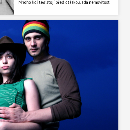
Mnoho lidí teď stojí před otázkou, zda nemovitost
koupit, či si ji pronajmout. Vždy záleží na individuální
situaci klienta, co se mu více vyplatí. Každopádně
vlastnictví i pronájem má svá pro a proti. „Když
srovnáme ceny nemovitostí v Praze, a to jak výši
pronájmů vůči koupi nemovitosti a její průměrné
splátce, tak se pořád vyplatí bydlet ve svém a
nemovitost si pořídit,“ říká Ondřej Mašín, ředitel
realitní divize Bidli.