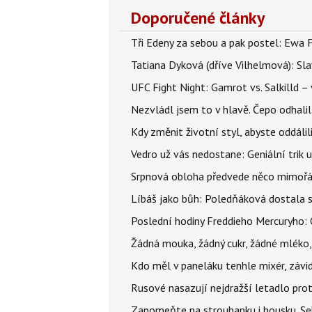
Doporučené články
Tři Edeny za sebou a pak postel: Ewa 
Tatiana Dyková (dříve Vilhelmová): Slav
UFC Fight Night: Gamrot vs. Salkilld 
Nezvládl jsem to v hlavě. Čepo odhal
Kdy změnit životní styl, abyste oddáli
Vedro už vás nedostane: Geniální trik 
Srpnová obloha předvede něco mimořád
Líbáš jako bůh: Poledňáková dostala s
Poslední hodiny Freddieho Mercuryho: 
Žádná mouka, žádný cukr, žádné mléko,
Kdo měl v paneláku tenhle mixér, závid
Rusové nasazují nejdražší letadlo proti
Zapomeňte na strouhanku i housku. Se