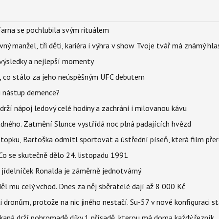
Farna se pochlubila svým rituálem
ný manžel, tři děti, kariéra i výhra v show Tvoje tvář má známý hla
– výsledky a nejlepší momenty
il, co stálo za jeho neúspěšným UFC debutem
li nástup demence?
udrží nápoj ledový celé hodiny a zachrání i milovanou kávu
ného. Zatmění Slunce vystřídá noc plná padajících hvězd
topku, Bartoška odmítl sportovat a ústřední píseň, která film pře
Co se skutečně dělo 24. listopadu 1991
 jídelníček Ronalda je záměrně jednotvárný
ěl mu celý vchod. Dnes za něj sběratelé dají až 8 000 Kč
 dronům, protože na nic jiného nestačí. Su-57 v nové konfiguraci st
kaná drží pohromadě díky 1 přísadě, kterou má doma každý řezník