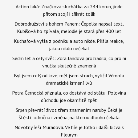
Action láká: Značková sluchátka za 244 korun, jinde
přitom stojí i třikrát tolik
Dobrodružství s bohem Panem: Čepelka napsal text,
Kubišová ho zpívala, melodie je stará přes 400 let
Kuchařová vyšla z podniku a auto nikde. Přišla reakce,
jakou nikdo nečekal
Sedm let a celý svět: Zora Jandová prozradila, co pro ni
vnučka skutečně znamená
Byl jsem celý od krve, měl jsem strach, vylíčil Vémola
dramatické krmení lvů
Petra Černocká přiznala, co dostává od státu: Polovina
důchodu jde okamžitě zpět
Srpen převrátí život třem znamením naruby. Čeká je
štěstí, odměna i změna, na kterou dlouho čekala
Novotný řeší Muradova. Ve hře je Jotko i další bitva s
Fleurym