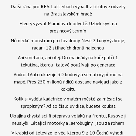
Další rána pro RFA. Lutterbach vypadl z titulové odvety
na Bratislavském hradě
Fleury vyzval Muradova k odvetě. Uzbek kývl na
prosincový termín
Německé monstrum pro lov drony. Nese 2 tuny výzbroje,
radar i 12 stíhacích dronů najednou
Ani smetana, ani olej. Do marinády na kuře patří 1
tekutina, kterou Italové používají po generace
Android Auto ukazuje 3D budovy a semafory přímo na
mapě. Přes 250 milionů řidičů dostane navigaci jako z
kokpitu
Kolik si vydělá kadeřnice v malém městě za měsíc i se
spropitným? Až to číslo uvidíte, budete koukat
Ukrajina chystá sci-fi přepravu vojáků na frontu, Rusové ji
neuslyší. Létající motorky a „aerobuginy“ jsou za rohem
V krabici od televize je věc, kterou 9 z 10 Čechů vyhodí.