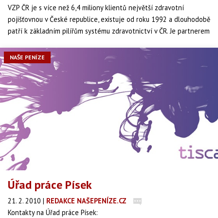
VZP ČR je s více než 6,4 miliony klientů největší zdravotní
pojišťovnou v České republice, existuje od roku 1992 a dlouhodobě
patří k základním pilířům systému zdravotnictví v ČR. Je partnerem
renomovaných odborných sdružení a uznávaným členem
Mezinárodní asociace neziskových zdravotních a nemocenských
NAŠE PENÍZE
pojišťoven (Association Internationale de la Mutualité).
Úřad práce Písek
21. 2. 2010
|
REDAKCE NAŠEPENÍZE.CZ
Kontakty na Úřad práce Písek: