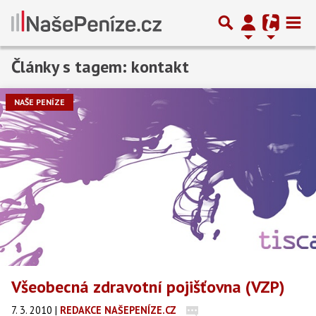
Články s tagem: kontakt
Předchozí
1
2
3
…
9
Další
NAŠE PENÍZE
Všeobecná zdravotní pojišťovna (VZP)
7. 3. 2010
|
REDAKCE NAŠEPENÍZE.CZ