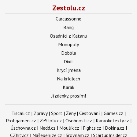
Zestolu.cz
Carcassonne
Bang
Osadníci z Katanu
Monopoly
Dobble
Dixit
Krycí jména
Na křídlech
Karak
Jízdenky, prosím!
Tiscali.cz
|
Zprávy
|
Sport
|
Ženy
|
Cestování
|
Games.cz
|
Profigamers.cz
|
ZeStolu.cz
|
Osobnosti.cz
|
Karaoketexty.cz
|
Úschovna.cz
|
Nedd.cz
|
Moulík.cz
|
Fights.cz
|
Dokina.cz
|
CZhity.cz
|
Našepeníze.cz
|
Srovnám.cz
|
StartupInsider.cz