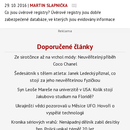
29. 10. 2016
|
MARTIN SLAPNIČKA
Co jsou úvěrové registry? Úvěrové registry jsou dobře
zabezpečené databáze, ve kterých jsou evidovány informace
o zákaznících finančních a nefinančních institucí, kteří mají
pohledávky vůči těmto institucím nebo je v minulosti měli,
případně mají problémy se splácením svých závazků. Finanční
Doporučené články
i nefinanční instituce si pak mohou tyto informace o klientech
prostřednictvím registrů vyměňovat. Jde především o informace
Ze sirotčince až na vrchol módy: Neuvěřitelný příběh
o schopnosti splácet závazky – tzn. bonita a informace o platební
Coco Chanel
morálce.
Šedesátník s tělem atleta: Janek Ledecký přiznal, co
stojí za jeho neuvěřitelnou fyzičkou
Syn Leoše Mareše na univerzitě v USA: Kolik stojí
Jakubovo studium na Floridě?
Ukrajinští vědci pozorovali u Měsíce UFO. Hovoří o
vyspělé technologii
Kronika sériových vrahů: Nenápadný dělník zabil desítky
žen. Policii unikal téměř 20 let