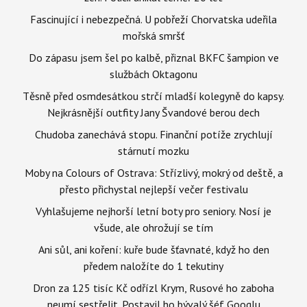
Fascinující i nebezpečná. U pobřeží Chorvatska udeřila
mořská smršť
Do zápasu jsem šel po kalbě, přiznal BKFC šampion ve
službách Oktagonu
Těsně před osmdesátkou strčí mladší kolegyně do kapsy.
Nejkrásnější outfity Jany Švandové berou dech
Chudoba zanechává stopu. Finanční potíže zrychlují
stárnutí mozku
Moby na Colours of Ostrava: Střízlivý, mokrý od deště, a
přesto přichystal nejlepší večer festivalu
Vyhlašujeme nejhorší letní boty pro seniory. Nosí je
všude, ale ohrožují se tím
Ani sůl, ani koření: kuře bude šťavnaté, když ho den
předem naložíte do 1 tekutiny
Dron za 125 tisíc Kč odřízl Krym, Rusové ho zaboha
neumí sestřelit. Postavil ho bývalý šéf Googlu