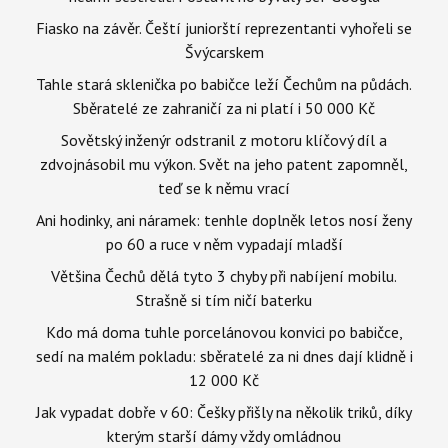
Fiasko na závěr. Čeští juniorští reprezentanti vyhořeli se
Švýcarskem
Tahle stará sklenička po babičce leží Čechům na půdách.
Sběratelé ze zahraničí za ni platí i 50 000 Kč
Sovětský inženýr odstranil z motoru klíčový díl a
zdvojnásobil mu výkon. Svět na jeho patent zapomněl,
teď se k němu vrací
Ani hodinky, ani náramek: tenhle doplněk letos nosí ženy
po 60 a ruce v něm vypadají mladší
Většina Čechů dělá tyto 3 chyby při nabíjení mobilu.
Strašně si tím ničí baterku
Kdo má doma tuhle porcelánovou konvici po babičce,
sedí na malém pokladu: sběratelé za ni dnes dají klidně i
12 000 Kč
Jak vypadat dobře v 60: Češky přišly na několik triků, díky
kterým starší dámy vždy omládnou