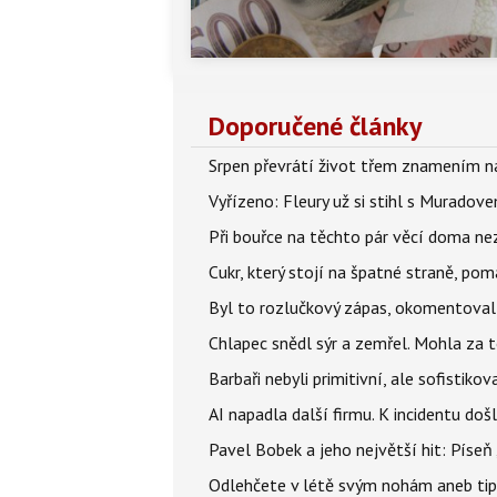
Doporučené články
Srpen převrátí život třem znamením na
Vyřízeno: Fleury už si stihl s Murado
Při bouřce na těchto pár věcí doma ne
Cukr, který stojí na špatné straně, pom
Byl to rozlučkový zápas, okomentova
Chlapec snědl sýr a zemřel. Mohla za t
Barbaři nebyli primitivní, ale sofistikov
AI napadla další firmu. K incidentu doš
Pavel Bobek a jeho největší hit: Pís
Odlehčete v létě svým nohám aneb tip