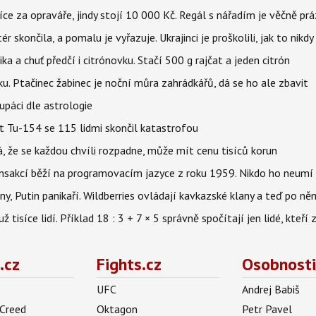
íce za opraváře, jindy stojí 10 000 Kč. Regál s nářadím je věčně pr
ér skončila, a pomalu je vyřazuje. Ukrajinci je proškolili, jak to nikdy
ika a chuť předčí i citrónovku. Stačí 500 g rajčat a jeden citrón
ku. Ptačinec žabinec je noční můra zahrádkářů, dá se ho ale zbavit
upáci dle astrologie
et Tu-154 se 115 lidmi skončil katastrofou
á, že se každou chvíli rozpadne, může mít cenu tisíců korun
nsakcí běží na programovacím jazyce z roku 1959. Nikdo ho neumí 
ny, Putin panikaří. Wildberries ovládají kavkazské klany a teď po něm
isíce lidí. Příklad 18 : 3 + 7 × 5 správně spočítají jen lidé, kteří 
.cz
Fights.cz
Osobnosti
UFC
Andrej Babiš
 Creed
Oktagon
Petr Pavel