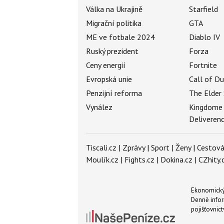
Válka na Ukrajině
Starfield
Migrační politika
GTA
ME ve fotbale 2024
Diablo IV
Ruský prezident
Forza
Ceny energií
Fortnite
Evropská unie
Call of D
Penzijní reforma
The Elder 
Vynález
Kingdome
Deliveren
Tiscali.cz
|
Zprávy
|
Sport
|
Ženy
|
Cestová
Moulík.cz
|
Fights.cz
|
Dokina.cz
|
CZhity.
Ekonomický 
Denně infor
pojišťovnict