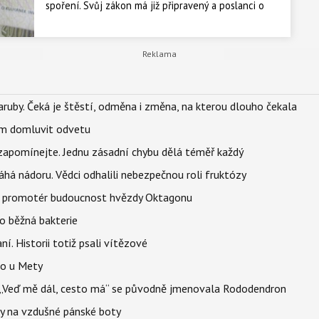
spoření. Svůj zákon má již připravený a poslanci o
něm budou jednat na schůzi. Co obsahuje vládní
návrh? A jak se změní systém spoření na penzi?
Zemětřesení čeká i penzijní připojištění... a
zprostředkovatelé budou „vyšachováni“.
ruby. Čeká je štěstí, odměna i změna, na kterou dlouho čekala
vem domluvit odvetu
zapomínejte. Jednu zásadní chybu dělá téměř každý
áhá nádoru. Vědci odhalili nebezpečnou roli fruktózy
l promotér budoucnost hvězdy Oktagonu
o běžná bakterie
aní. Historii totiž psali vítězové
lo u Mety
eň „Veď mě dál, cesto má“ se původně jmenovala Rododendron
y na vzdušné pánské boty