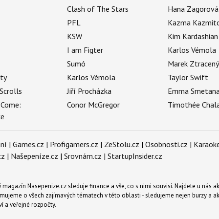
Clash of The Stars
Hana Zagorová
PFL
Kazma Kazmit
KSW
Kim Kardashian
I am Figter
Karlos Vémola
Sumó
Marek Ztracen
uty
Karlos Vémola
Taylor Swift
Scrolls
Jiří Procházka
Emma Smetan
 Come:
Conor McGregor
Timothée Chal
ce
ní
|
Games.cz
|
Profigamers.cz
|
ZeStolu.cz
|
Osobnosti.cz
|
Karaoke
cz
|
Našepeníze.cz
|
Srovnám.cz
|
StartupInsider.cz
magazín Nasepenize.cz sleduje finance a vše, co s nimi souvisí. Najdete u nás ak
mujeme o všech zajímavých tématech v této oblasti - sledujeme nejen burzy a akci
ví a veřejné rozpočty.