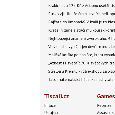
Krabička za 125 Kč z Actionu ušetří tis
Rusko zjistilo, že éra bitevních helikopt
Rajčata do limonády? V Itálii je to klas
Kvete i v zimě a stačí mu kousek kořín
Nejhloupější znamení zvěrokruhu: 4 hl
Ve vzduchu vydržel jen devět minut. L
Maličká knížka po babičce, která vypad
„Azbest IT světa“: 70 % světových tra
Střelba u Kremlu kvůli e-shopu za bilio
Tato matematická hádanka nachytala už t
Tiscali.cz
Games
Inflace
Recenze
Ukrajina
Assassin's