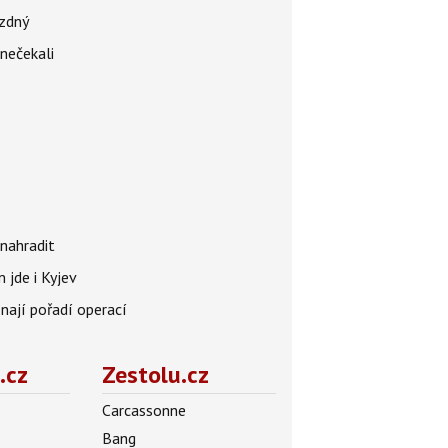
ázdný
 nečekali
nahradit
 jde i Kyjev
znají pořadí operací
.cz
Zestolu.cz
Carcassonne
Bang