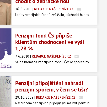
chodit o žebrácké holi
16. 6. 2010
|
REDAKCE NAŠEPENÍZE.CZ
Lobby penzijních fondů zvítězilo, důchodci budou
chodit o žebrácké holi, varuje expředseda ČSSD Jiří
Paroubek na svém blogu.
Penzijní fond ČS připíše
klientům zhodnocení ve výši
1,28 %
7. 6. 2010
|
REDAKCE NAŠEPENÍZE.CZ
Valná hromada Penzijního fondu České spořitelny
(PFČS) rozhodla o výši zhodnocení - fond připíše
svým klientům zhodnocení prostředků za rok 2009
ve výši 1, 28 %.
Penzijní připojištění nahradí
penzijní spoření, v čem se liší?
29. 10. 2009
|
REDAKCE NAŠEPENÍZE.CZ
Nástupcem penzijního připojištění má být penzijní