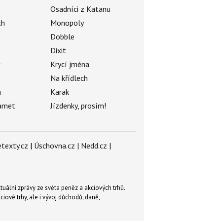
Osadníci z Katanu
ch
Monopoly
Dobble
Dixit
ý
Krycí jména
Na křídlech
a
Karak
amet
Jízdenky, prosím!
texty.cz
|
Úschovna.cz
|
Nedd.cz
|
tuální zprávy ze světa peněz a akciových trhů.
ové trhy, ale i vývoj důchodů, daně,