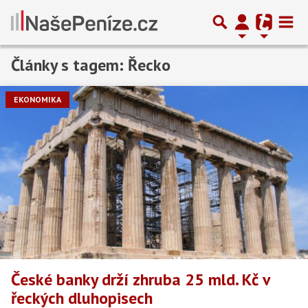
Články s tagem: Řecko
Předchozí
1
…
3
4
5
Další
EKONOMIKA
České banky drží zhruba 25 mld. Kč v
řeckých dluhopisech