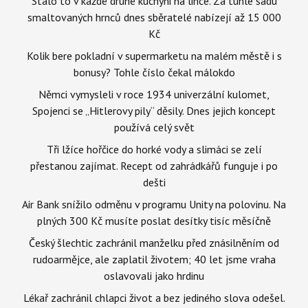
Stálo to v každé druhé kuchyni na lince. Za tuhle sadu
smaltovaných hrnců dnes sběratelé nabízejí až 15 000
Kč
Kolik bere pokladní v supermarketu na malém městě i s
bonusy? Tohle číslo čekal málokdo
Němci vymysleli v roce 1934 univerzální kulomet,
Spojenci se „Hitlerovy pily“ děsily. Dnes jejich koncept
používá celý svět
Tři lžíce hořčice do horké vody a slimáci se zelí
přestanou zajímat. Recept od zahrádkářů funguje i po
dešti
Air Bank snížilo odměnu v programu Unity na polovinu. Na
plných 300 Kč musíte poslat desítky tisíc měsíčně
Český šlechtic zachránil manželku před znásilněním od
rudoarmějce, ale zaplatil životem; 40 let jsme vraha
oslavovali jako hrdinu
Lékař zachránil chlapci život a bez jediného slova odešel.