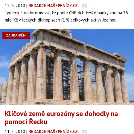
15. 3. 2010
|
REDAKCE NAŠEPENÍZE.CZ
Týdeník Euro informoval, že podle ČNB drží české banky zhruba 25
mld. Kč v řeckých dluhopisech (1 % celkových aktiv). Jedinou
bankou, která investici přiznala, je Komerční banka, která drží
řecké dluhopisy v hodnotě 8 mld. Kč (12 % vlastního kapitálu) a
ZAHRANIČNÍ
tato investice podle Komerční banky zatím není ztrátová.
Klíčové země eurozóny se dohodly na
pomoci Řecku
11. 2. 2010
|
REDAKCE NAŠEPENÍZE.CZ