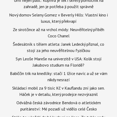
Umí nejen pálit: Kopřiva je lék i skvělý pomocník na
zahradě, jen je potřeba ji použít správně
Nový domov Seleny Gomez v Beverly Hills: Vlastní kino i
luxus, který překvapí
Ze sirotčince až na vrchol módy: Neuvěřitelný příběh
Coco Chanel
Šedesátník s tělem atleta: Janek Ledecký přiznal, co
stojí za jeho neuvěřitelnou fyzičkou
Syn Leoše Mareše na univerzitě v USA: Kolik stojí
Jakubovo studium na Floridě?
Babiččin trik na knedlíky: stačí 1 lžíce navíc a už se vám
nikdy nesrazí
Skládací mobil za 9 tisíc Kč v Kauflandu zní jako sen.
Háček je v detailu, který prodejce nezvýraznil
Odvážná česká závodnice Bendová o atletickém
puritánství: Mé pozadí už vidělo celé Česko