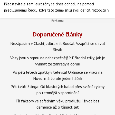
Představitelé zemí eurozóny se dnes dohodli na pomoci
předluženému Řecku, když tato země sníží svůj deficit rozpočtu. V
tom případě jsou země eurozóny připraveny „k rozhodnému a
společnému postupu, aby zajistili stabilitu“. Dohodu oznámil
prezident EU Herman Van Rompuy před začátkem summitu celé EU,
Doporučené články
který začíná dnes v Bruselu.
Nezápasím v Clashi, zdůraznil Roušal. Vzápětí se ozval
Sivák
Vosy jsou v srpnu nejnebezpečnější: Přírodní triky, jak je
vyhnat ze zahrady a domu
Po pěti letech zpátky v televizi! Ordinace se vrací na
Novu, má to ale jeden háček
Pět tváří Stinga: Od klasických balad přes svižné rytmy
po temnější vzpomínání
Tři faktory ve středním věku prodlužují život bez
demence až o třináct let