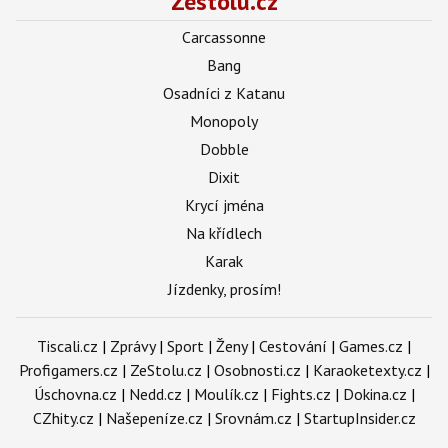
Zestolu.cz
Carcassonne
Bang
Osadníci z Katanu
Monopoly
Dobble
Dixit
Krycí jména
Na křídlech
Karak
Jízdenky, prosím!
Tiscali.cz
|
Zprávy
|
Sport
|
Ženy
|
Cestování
|
Games.cz
|
Profigamers.cz
|
ZeStolu.cz
|
Osobnosti.cz
|
Karaoketexty.cz
|
Úschovna.cz
|
Nedd.cz
|
Moulík.cz
|
Fights.cz
|
Dokina.cz
|
CZhity.cz
|
Našepeníze.cz
|
Srovnám.cz
|
StartupInsider.cz