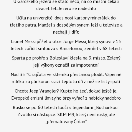
U Gardského jezera se stalo něco, na co místní čekali
dvacet let. Jezero se nadechlo
Učila na univerzitě, dnes nosí kartony minerálek do
třetího patra. Manžel s dospělým synem leží u televize a
nechají ji dřít
Lionel Messi přišel o otce. Jorge Messi, který synovi v 13
letech zařídil smlouvu s Barcelonou, zemřel v 68 letech
Sparta po prohře s Boleslaví klesla na 9. místo. Zelený
její výkony označil za impotentní
Nad 35 °C rajčata ve skleníku přestanou plodit. Vápenné
mléko za pár korun srazí teplotu dřív, než se listy spálí
Chcete Jeep Wrangler? Kupte ho teď, dokud ještě je.
Evropské emisní limity ho brzy vyřadí z nabídky nadobro
Rusko se po 60 letech loučí s legendární „Buchankou“.
Zvolilo si nástupce: SKM M9, který není ruský, ale
„přemalovaný Číňan“