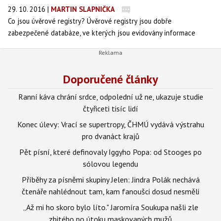
29. 10. 2016
|
MARTIN SLAPNIČKA
Co jsou úvěrové registry? Úvěrové registry jsou dobře
zabezpečené databáze, ve kterých jsou evidovány informace
o zákaznících finančních a nefinančních institucí, kteří mají
pohledávky vůči těmto institucím nebo je v minulosti měli,
případně mají problémy se splácením svých závazků. Finanční
Doporučené články
i nefinanční instituce si pak mohou tyto informace o klientech
prostřednictvím registrů vyměňovat. Jde především o informace
Ranní káva chrání srdce, odpolední už ne, ukazuje studie
o schopnosti splácet závazky – tzn. bonita a informace o platební
čtyřiceti tisíc lidí
morálce.
Konec úlevy: Vrací se supertropy, ČHMÚ vydává výstrahu
pro dvanáct krajů
Pět písní, které definovaly Iggyho Popa: od Stooges po
sólovou legendu
Příběhy za písněmi skupiny Jelen: Jindra Polák nechává
čtenáře nahlédnout tam, kam fanoušci dosud nesměli
„Až mi ho skoro bylo líto." Jaromíra Soukupa našli zle
zbitého po útoku maskovaných mužů