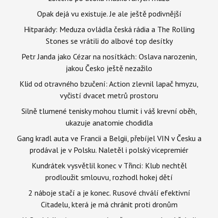
Opak dejá vu existuje. Je ale ještě podivnější
Hitparády: Meduza ovládla česká rádia a The Rolling
Stones se vrátili do albové top desítky
Petr Janda jako Cézar na nosítkách: Oslava narozenin,
jakou Česko ještě nezažilo
Klid od otravného bzučení: Action zlevnil lapač hmyzu,
vyčistí dvacet metrů prostoru
Silně tlumené tenisky mohou tlumit i váš krevní oběh,
ukazuje anatomie chodidla
Gang kradl auta ve Francii a Belgii, přebíjel VIN v Česku a
prodával je v Polsku. Naletěl i polský vicepremiér
Kundrátek vysvětlil konec v Třinci: Klub nechtěl
prodloužit smlouvu, rozhodl hokej dětí
2 náboje stačí a je konec. Rusové chválí efektivní
Citadelu, která je má chránit proti dronům