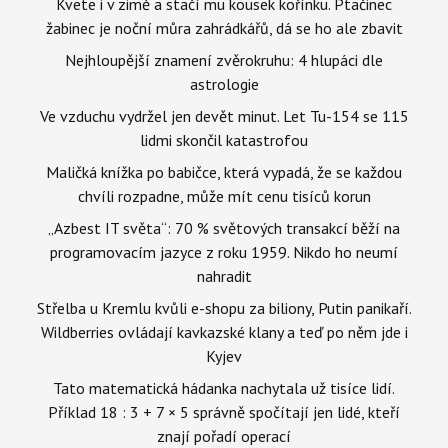
Kvete i v zimě a stačí mu kousek kořínku. Ptačinec
žabinec je noční můra zahrádkářů, dá se ho ale zbavit
Nejhloupější znamení zvěrokruhu: 4 hlupáci dle
astrologie
Ve vzduchu vydržel jen devět minut. Let Tu-154 se 115
lidmi skončil katastrofou
Maličká knížka po babičce, která vypadá, že se každou
chvíli rozpadne, může mít cenu tisíců korun
„Azbest IT světa“: 70 % světových transakcí běží na
programovacím jazyce z roku 1959. Nikdo ho neumí
nahradit
Střelba u Kremlu kvůli e-shopu za biliony, Putin panikaří.
Wildberries ovládají kavkazské klany a teď po něm jde i
Kyjev
Tato matematická hádanka nachytala už tisíce lidí.
Příklad 18 : 3 + 7 × 5 správně spočítají jen lidé, kteří
znají pořadí operací