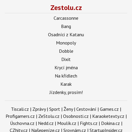
Zestolu.cz
Carcassonne
Bang
Osadníci z Katanu
Monopoly
Dobble
Dixit
Krycí jména
Na křídlech
Karak
Jízdenky, prosím!
Tiscali.cz
|
Zprávy
|
Sport
|
Ženy
|
Cestování
|
Games.cz
|
Profigamers.cz
|
ZeStolu.cz
|
Osobnosti.cz
|
Karaoketexty.cz
|
Úschovna.cz
|
Nedd.cz
|
Moulík.cz
|
Fights.cz
|
Dokina.cz
|
CZhity.cz
|
Našepeníze.cz
|
Srovnám.cz
|
StartupInsider.cz