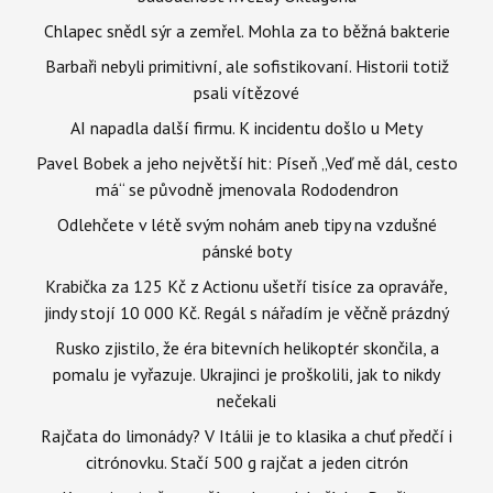
Chlapec snědl sýr a zemřel. Mohla za to běžná bakterie
Barbaři nebyli primitivní, ale sofistikovaní. Historii totiž
psali vítězové
AI napadla další firmu. K incidentu došlo u Mety
Pavel Bobek a jeho největší hit: Píseň „Veď mě dál, cesto
má“ se původně jmenovala Rododendron
Odlehčete v létě svým nohám aneb tipy na vzdušné
pánské boty
Krabička za 125 Kč z Actionu ušetří tisíce za opraváře,
jindy stojí 10 000 Kč. Regál s nářadím je věčně prázdný
Rusko zjistilo, že éra bitevních helikoptér skončila, a
pomalu je vyřazuje. Ukrajinci je proškolili, jak to nikdy
nečekali
Rajčata do limonády? V Itálii je to klasika a chuť předčí i
citrónovku. Stačí 500 g rajčat a jeden citrón