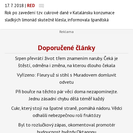
17. 7. 2018
|
RED
Rok po zavedení tzv. cukrové daně v Katalánsku konzumace
sladkých limonád skutečně klesla, informovala španělská
spotřebitelská organizace OCU. Přispěly k tomu i další faktory.
Doporučené články
Srpen převrátí život třem znamením naruby. Čeká je
štěstí, odměna i změna, na kterou dlouho čekala
Vyřízeno: Fleury už si stihl s Muradovem domluvit
odvetu
Při bouřce na těchto pár věcí doma nezapomínejte.
Jednu zásadní chybu dělá téměř každý
Cukr, který stojí na špatné straně, pomáhá nádoru. Vědci
odhalili nebezpečnou roli fruktózy
Byl to rozlučkový zápas, okomentoval promotér
budoucnost hvězdy Oktagonu