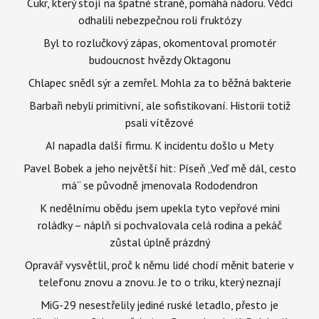
Cukr, který stojí na špatné straně, pomáhá nádoru. Vědci
odhalili nebezpečnou roli fruktózy
Byl to rozlučkový zápas, okomentoval promotér
budoucnost hvězdy Oktagonu
Chlapec snědl sýr a zemřel. Mohla za to běžná bakterie
Barbaři nebyli primitivní, ale sofistikovaní. Historii totiž
psali vítězové
AI napadla další firmu. K incidentu došlo u Mety
Pavel Bobek a jeho největší hit: Píseň „Veď mě dál, cesto
má“ se původně jmenovala Rododendron
K nedělnímu obědu jsem upekla tyto vepřové mini
roládky – náplň si pochvalovala celá rodina a pekáč
zůstal úplně prázdný
Opravář vysvětlil, proč k němu lidé chodí měnit baterie v
telefonu znovu a znovu. Je to o triku, který neznají
MiG-29 nesestřelily jediné ruské letadlo, přesto je