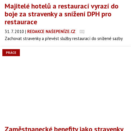
Majitelé hotelů a restaurací vyrazí do
boje za stravenky a snížení DPH pro
restaurace
31. 7. 2010
|
REDAKCE NAŠEPENÍZE.CZ
Zachovat stravenky a převést služby restaurací do snížené sazby
DPH požadují čeští hoteliéři a restauratéři sdružení v Asociaci
hotelů a restaurací ČR (AHR ČR), v nejbližších týdnech proto
PRÁCE
chystají masivní podpůrnou kampaň.
Zaměstnanecké benefity jako stravenky