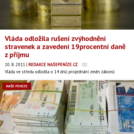
Vláda odložila rušení zvýhodnění
stravenek a zavedení 19procentní daně
z příjmu
10. 8. 2011
|
REDAKCE NAŠEPENÍZE.CZ
Vláda ve středu odložila o 14 dnů projednání změn zákonů
souvisejících se startem jednotného inkasního místa (JIM),
informoval Mediafax důvěryhodný zdroj. Novela má například
NAŠE PENÍZE
připravit stravenky o daňové zvýhodnění, snížit odpočitatelné
úroky z úvěrů na bydlení nebo zavést 19procentní daň z příjmu.