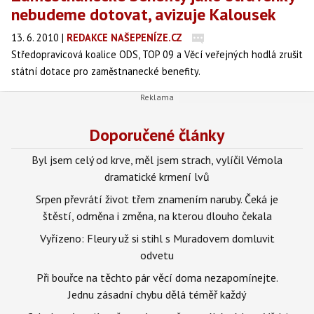
nebudeme dotovat, avizuje Kalousek
13. 6. 2010
|
REDAKCE NAŠEPENÍZE.CZ
Středopravicová koalice ODS, TOP 09 a Věcí veřejných hodlá zrušit
státní dotace pro zaměstnanecké benefity.
Doporučené články
Byl jsem celý od krve, měl jsem strach, vylíčil Vémola
dramatické krmení lvů
Srpen převrátí život třem znamením naruby. Čeká je
štěstí, odměna i změna, na kterou dlouho čekala
Vyřízeno: Fleury už si stihl s Muradovem domluvit
odvetu
Při bouřce na těchto pár věcí doma nezapomínejte.
Jednu zásadní chybu dělá téměř každý