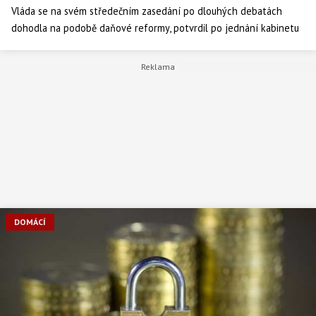
Vláda se na svém středečním zasedání po dlouhých debatách
dohodla na podobě daňové reformy, potvrdil po jednání kabinetu
premiér Petr Nečas (ODS). Stravenky již nebudou daňově
zvýhodněné, ale ministři se na druhou stranu shodli na zavedení
daňového bonusu, který má být spravedlivou náhradou, nová
pravidla mají navíc platit pro hazard.
DOMÁCÍ