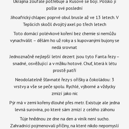
Ukrajina zoufale potřebuje a Rusové se bojí. Polsko jí
pošle své poslední
Jihoafrický chlapec poprvé obul brusle až ve 13 letech. V
Teplicích skočil dvojitý axel po třech letech
Toto domácí polévkové koření bez chemie si nemůžu
vynachválit – dělám ho už roky a s kupovanými bujony se
nedá srovnat
Jednoznačně nejlepší letní dezert jsou tyto Fanta řezy –
snadné, osvěžující a v mžiku hotové. Chuť, která k létu
prostě patří
Neodolatelně šťavnaté řezy s oříšky a čokoládou: 3
vrstvy a vše se peče spolu. Rychlé, výborné a vždycky
zmizí jako nic
Pýr má v zemi kořeny dlouhé přes metr. Existuje ale jedna
levná surovina, po které sám zmizí z celého záhonu
Túje hnědnou ze dne na den a viník není sucho.
Zahradníci pojmenovali příčiny, na které nikdo nepomyslí