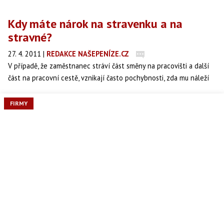
Kdy máte nárok na stravenku a na
stravné?
27. 4. 2011
|
REDAKCE NAŠEPENÍZE.CZ
V případě, že zaměstnanec stráví část směny na pracovišti a další
část na pracovní cestě, vznikají často pochybnosti, zda mu náleží
stravné či stravenka. Stravenku nelze zaměstnanci poskytnout,
pokud neodpracoval alespoň tři hodiny na pracovišti a pokud mu
FIRMY
během směny vznikl nárok na stravné.