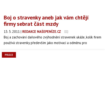
Boj o stravenky aneb jak vám chtějí
firmy sebrat část mzdy
13. 5. 2011
|
REDAKCE NAŠEPENÍZE.CZ
Boj a zachování daňového zvýhodnění stravenek ukáže, kolik firem
používá stravenky především jako motivaci a odměnu pro
pracovníky a kolik firem je vede hlavně jako nástroj pro snížení
vlastních daní.
PRÁCE