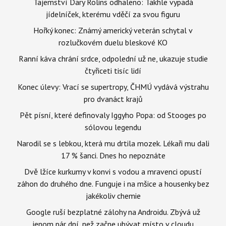
Tajemství Dary Rolins odhaleno: Takhle vypadá
jídelníček, kterému vděčí za svou figuru
Hořký konec: Známý americký veterán schytal v
rozlučkovém duelu bleskové KO
Ranní káva chrání srdce, odpolední už ne, ukazuje studie
čtyřiceti tisíc lidí
Konec úlevy: Vrací se supertropy, ČHMÚ vydává výstrahu
pro dvanáct krajů
Pět písní, které definovaly Iggyho Popa: od Stooges po
sólovou legendu
Narodil se s lebkou, která mu drtila mozek. Lékaři mu dali
17 % šanci. Dnes ho nepoznáte
Dvě lžíce kurkumy v konvi s vodou a mravenci opustí
záhon do druhého dne. Funguje i na mšice a housenky bez
jakékoliv chemie
Google ruší bezplatné zálohy na Androidu. Zbývá už
jenom pár dní, než začne ubývat místo v cloudu