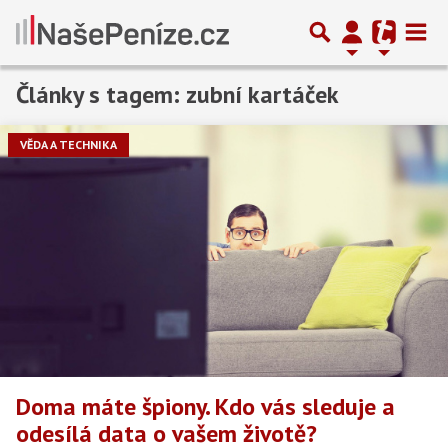
Články s tagem: zubní kartáček
VĚDA A TECHNIKA
Doma máte špiony. Kdo vás sleduje a
odesílá data o vašem životě?