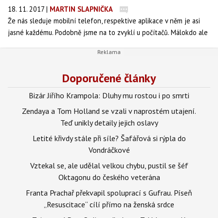
18. 11. 2017
|
MARTIN SLAPNIČKA
Že nás sleduje mobilní telefon, respektive aplikace v něm je asi
jasné každému. Podobně jsme na to zvyklí u počítačů. Málokdo ale
ví, že data o vás odesílá také televizor, nebo zubní kartáček.
Doporučené články
Bizár Jiřího Krampola: Dluhy mu rostou i po smrti
Zendaya a Tom Holland se vzali v naprostém utajení.
Teď unikly detaily jejich oslavy
Letité křivdy stále při síle? Šafářová si rýpla do
Vondráčkové
Vztekal se, ale udělal velkou chybu, pustil se šéf
Oktagonu do českého veterána
Franta Prachař překvapil spoluprací s Gufrau. Píseň
„Resuscitace“ cílí přímo na ženská srdce