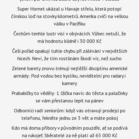
Super Hornet ukázal u Havaje střelu, která potopí
čínskou loď na stovky kilometrů. Amerika cvičí na velkou
válku v Pacifiku
Čechům tenhle lustr visí v obývácích. Vůbec netuší, že
má hodnotu klidně i 30 000 Kč
Češi pořád opakují tuhle chybu při zálévání v největších
hicech. Neví, že tím rostlinám škodí víc, než sucho
Zelené barety znovu trénují nejtěžší disciplínu americké
armády: Pod vodou bez kyslíku, neviditelní pro radary i
kamery
Prababičky to věděly: 1 lžička navíc do těsta a palačinky
se vám přestanou lepit na pánev
Odborníci radí seniorům: když vás otravují prodejci po
telefonu, řekněte jednu ze 3 vět a máte pokoj
Kdo má doma příbory v původním pouzdře, ať se podívá
na rukojeť. Sběratelé za ně platí až 65 000 Kč