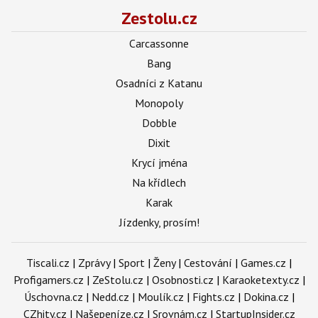
Zestolu.cz
Carcassonne
Bang
Osadníci z Katanu
Monopoly
Dobble
Dixit
Krycí jména
Na křídlech
Karak
Jízdenky, prosím!
Tiscali.cz
|
Zprávy
|
Sport
|
Ženy
|
Cestování
|
Games.cz
|
Profigamers.cz
|
ZeStolu.cz
|
Osobnosti.cz
|
Karaoketexty.cz
|
Úschovna.cz
|
Nedd.cz
|
Moulík.cz
|
Fights.cz
|
Dokina.cz
|
CZhity.cz
|
Našepeníze.cz
|
Srovnám.cz
|
StartupInsider.cz