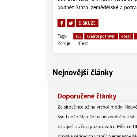
podnět Státní zemědělské a potra
DISKUZE
Tagy:
sůl
kvalita potravin
dtest
Zdroje:
dTest
Nejnovější články
Doporučené články
Ze sirotčince až na vrchol módy: Neuvě
Syn Leoše Mareše na univerzitě v USA: 
Ukrajinští vědci pozorovali u Měsíce U
Kronika sériových vrahů: Nenápadný děln