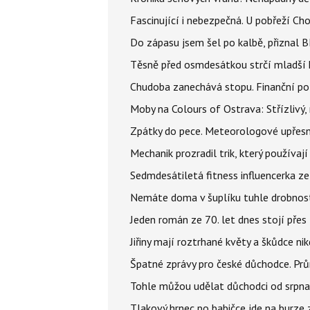
Fascinující i nebezpečná. U pobřeží Ch
Do zápasu jsem šel po kalbě, přiznal
Těsně před osmdesátkou strčí mladší k
Chudoba zanechává stopu. Finanční pot
Moby na Colours of Ostrava: Střízlivý, 
Zpátky do pece. Meteorologové upřesn
Mechanik prozradil trik, který používají
Sedmdesátiletá fitness influencerka ze 
Nemáte doma v šuplíku tuhle drobnost z
Jeden román ze 70. let dnes stojí přes
Jiřiny mají roztrhané květy a škůdce n
Špatné zprávy pro české důchodce. Pr
Tohle můžou udělat důchodci od srpna 
Tlakový hrnec po babičce jde na burze 