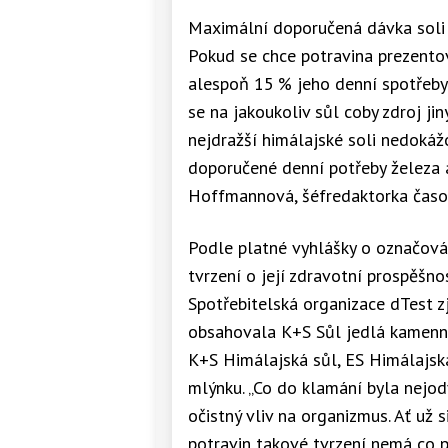
Maximální doporučená dávka soli 
Pokud se chce potravina prezentov
alespoň 15 % jeho denní spotřeby.
se na jakoukoliv sůl coby zdroj jin
nejdražší himálajské soli nedokáž
doporučené denní potřeby železa a
Hoffmannová, šéfredaktorka časop
Podle platné vyhlášky o označován
tvrzení o její zdravotní prospěšnos
Spotřebitelská organizace dTest zj
obsahovala K+S Sůl jedlá kamenná
K+S Himálajská sůl, ES Himálajsk
mlýnku. „Co do klamání byla nejod
očistný vliv na organizmus. Ať už 
potravin takové tvrzení nemá co p