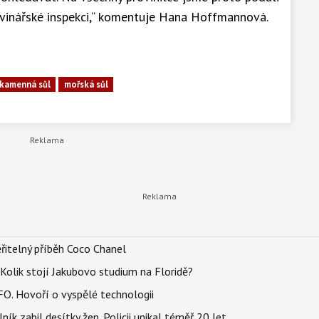
vinářské inspekci,“ komentuje Hana Hoffmannová.
kamenná sůl
mořská sůl
řitelný příběh Coco Chanel
Kolik stojí Jakubovo studium na Floridě?
FO. Hovoří o vyspělé technologii
ík zabil desítky žen. Policii unikal téměř 20 let