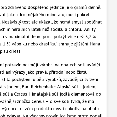
pro zdravého dospělého jedince je 6 gramů denně.
at jako zdroj nějakého minerálu, musí pokrýt
 Nezávislý test ale ukázal, že nemá smysl spoléhat
ých minerálních látek než sodíku a chloru. „Ani ty
ou v maximální denní porci pokrýt více než 3,7 %
 1 % vápníku nebo draslíku,“ shrnuje zjištění Hana
isu dTest.
í potravin nesmějí výrobci na obalech solí uvádět
ti ani výrazy jako pravá, přírodní nebo čistá.
istila pochybení u pěti výrobků, zavádějící tvrzení
 s jodem, Bad Reichenhaler Alpská sůl s jodem,
á sůl a Cereus Himálajská sůl jedlá diamantová do
vážnější značka Cereus – o své soli tvrdí, že má
si výrobce o svém produktu myslí cokoliv, na obalu
ohledávat. Na všechny provinilce jsme proto podali