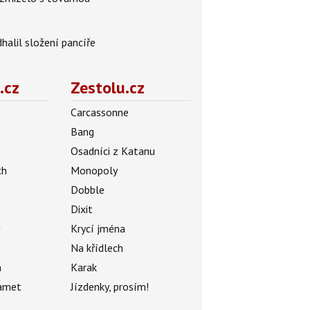
alil složení pancíře
.cz
Zestolu.cz
Carcassonne
Bang
Osadníci z Katanu
ch
Monopoly
Dobble
Dixit
ý
Krycí jména
Na křídlech
a
Karak
amet
Jízdenky, prosím!