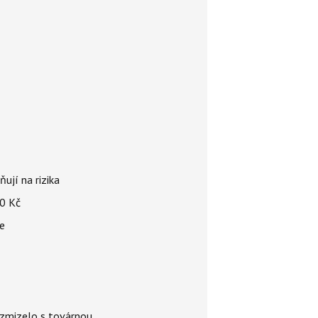
ují na rizika
00 Kč
ce
é zmizelo s továrnou