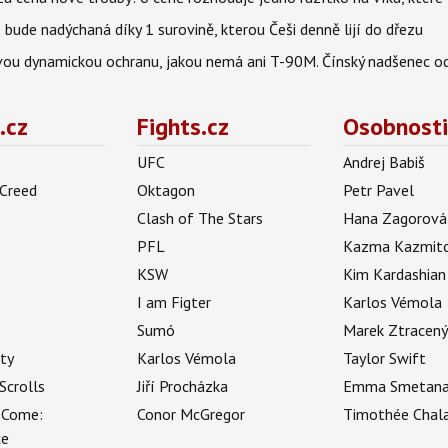
bude nadýchaná díky 1 surovině, kterou Češi denně lijí do dřezu
ou dynamickou ochranu, jakou nemá ani T-90M. Čínský nadšenec odh
.cz
Fights.cz
Osobnosti
UFC
Andrej Babiš
 Creed
Oktagon
Petr Pavel
Clash of The Stars
Hana Zagorová
PFL
Kazma Kazmit
KSW
Kim Kardashian
I am Figter
Karlos Vémola
Sumó
Marek Ztracen
uty
Karlos Vémola
Taylor Swift
Scrolls
Jiří Procházka
Emma Smetan
 Come:
Conor McGregor
Timothée Chal
ce