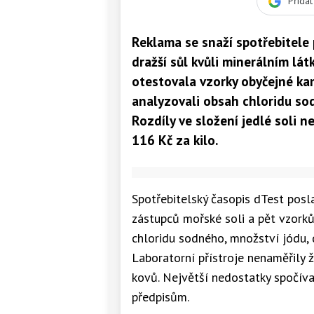
Přida
Reklama se snaží spotřebitele p
dražší sůl kvůli minerálním lá
otestovala vzorky obyčejné kam
analyzovali obsah chloridu sod
Rozdíly ve složení jedlé soli 
116 Kč za kilo.
Spotřebitelský časopis dTest posl
zástupců mořské soli a pět vzorků
chloridu sodného, množství jódu, d
Laboratorní přístroje nenaměřily
kovů. Největší nedostatky spočíva
předpisům.