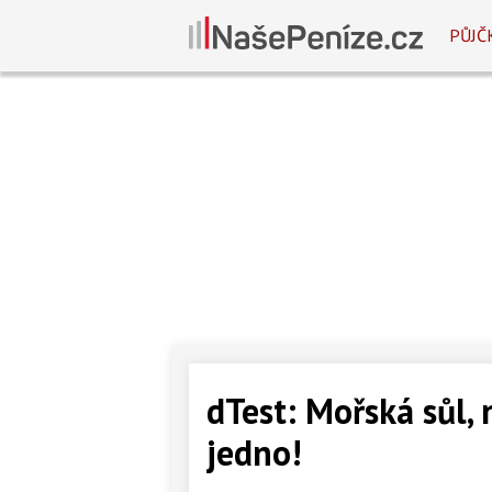
PŮJČ
dTest: Mořská sůl,
jedno!