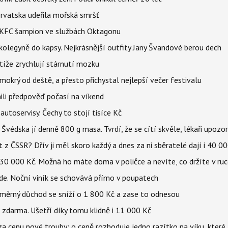
orvatska udeřila mořská smršť
 BKFC šampion ve službách Oktagonu
olegyně do kapsy. Nejkrásnější outfity Jany Švandové berou dech
íže zrychlují stárnutí mozku
mokrý od deště, a přesto přichystal nejlepší večer festivalu
ili předpověď počasí na víkend
 autoservisy. Čechy to stojí tisíce Kč
Švédska jí denně 800 g masa. Tvrdí, že se cítí skvěle, lékaři upozorň
 ČSSR? Dřív ji měl skoro každý a dnes za ni sběratelé dají i 40 0
 30 000 Kč. Možná ho máte doma v poličce a nevíte, co držíte v ru
ikde. Noční viník se schovává přímo v poupatech
ůměrný důchod se sníží o 1 800 Kč a zase to odnesou
zdarma. Ušetří díky tomu klidně i 11 000 Kč
za cenu nové trouby: o ceně rozhoduje jedno razítko na víku, kter