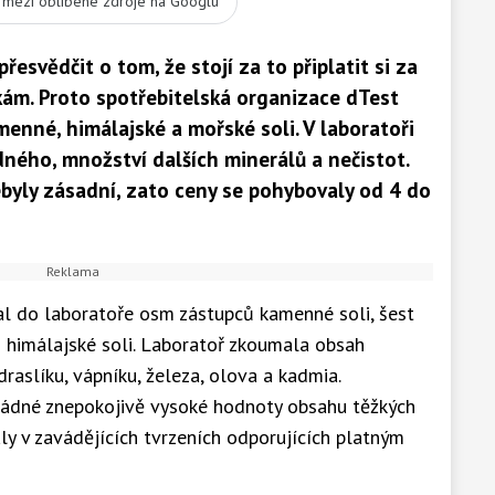
t mezi oblíbené zdroje na Googlu
řesvědčit o tom, že stojí za to připlatit si za
tkám. Proto spotřebitelská organizace dTest
enné, himálajské a mořské soli. V laboratoři
ného, množství dalších minerálů a nečistot.
nebyly zásadní, zato ceny se pohybovaly od 4 do
al do laboratoře osm zástupců kamenné soli, šest
 himálajské soli. Laboratoř zkoumala obsah
raslíku, vápníku, železa, olova a kadmia.
 žádné znepokojivě vysoké hodnoty obsahu těžkých
ly v zavádějících tvrzeních odporujících platným