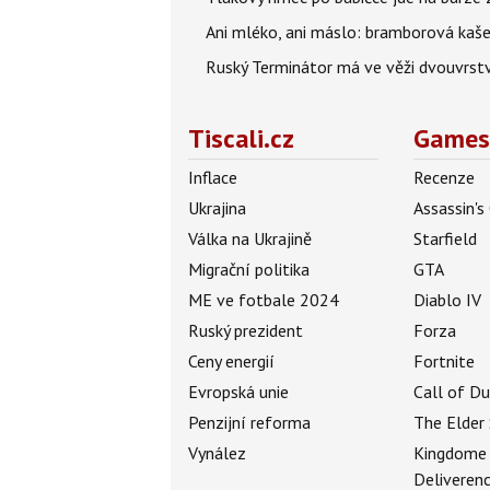
Ani mléko, ani máslo: bramborová kaše 
Ruský Terminátor má ve věži dvouvrstv
Tiscali.cz
Games
Inflace
Recenze
Ukrajina
Assassin's
Válka na Ukrajině
Starfield
Migrační politika
GTA
ME ve fotbale 2024
Diablo IV
Ruský prezident
Forza
Ceny energií
Fortnite
Evropská unie
Call of D
Penzijní reforma
The Elder 
Vynález
Kingdome
Deliveren