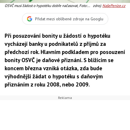
OSVČ musí žádost o hypotéku dobře načasovat, Foto:
zdroj:
NašePeníze.cz
SXC
Přidat mezi oblíbené zdroje na Googlu
Při posuzování bonity u žádostí o hypotéku
vycházejí banky u podnikatelů z příjmů za
předchozí rok. Hlavním podkladem pro posouzení
bonity OSVČ je daňové přiznání. S blížícím se
koncem března vzniká otázka, zda bude
výhodnější žádat o hypotéku s daňovým
přiznáním z roku 2008, nebo 2009.