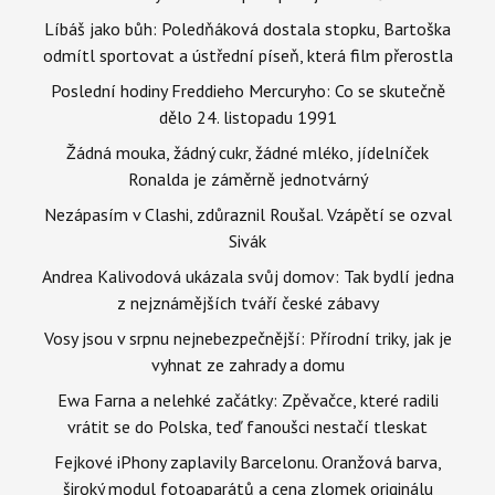
Líbáš jako bůh: Poledňáková dostala stopku, Bartoška
odmítl sportovat a ústřední píseň, která film přerostla
Poslední hodiny Freddieho Mercuryho: Co se skutečně
dělo 24. listopadu 1991
Žádná mouka, žádný cukr, žádné mléko, jídelníček
Ronalda je záměrně jednotvárný
Nezápasím v Clashi, zdůraznil Roušal. Vzápětí se ozval
Sivák
Andrea Kalivodová ukázala svůj domov: Tak bydlí jedna
z nejznámějších tváří české zábavy
Vosy jsou v srpnu nejnebezpečnější: Přírodní triky, jak je
vyhnat ze zahrady a domu
Ewa Farna a nelehké začátky: Zpěvačce, které radili
vrátit se do Polska, teď fanoušci nestačí tleskat
Fejkové iPhony zaplavily Barcelonu. Oranžová barva,
široký modul fotoaparátů a cena zlomek originálu