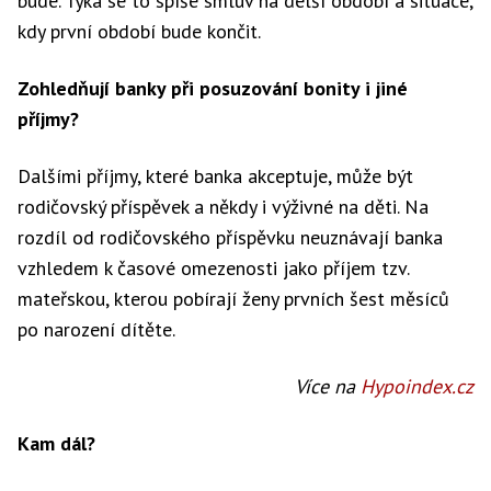
bude. Týká se to spíše smluv na delší období a situace,
kdy první období bude končit.
Zohledňují banky při posuzování bonity i jiné
příjmy?
Dalšími příjmy, které banka akceptuje, může být
rodičovský příspěvek a někdy i výživné na děti. Na
rozdíl od rodičovského příspěvku neuznávají banka
vzhledem k časové omezenosti jako příjem tzv.
mateřskou, kterou pobírají ženy prvních šest měsíců
po narození dítěte.
Více na
Hypoindex.cz
Kam dál?