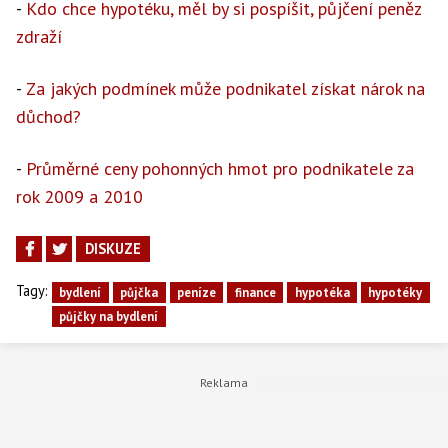
-
Kdo chce hypotéku, měl by si pospíšit, půjčení peněz
zdraží
-
Za jakých podmínek může podnikatel získat nárok na
důchod?
-
Průměrné ceny pohonných hmot pro podnikatele za
rok 2009 a 2010
DISKUZE
Tagy:
bydlení
půjčka
peníze
finance
hypotéka
hypotéky
půjčky na bydlení