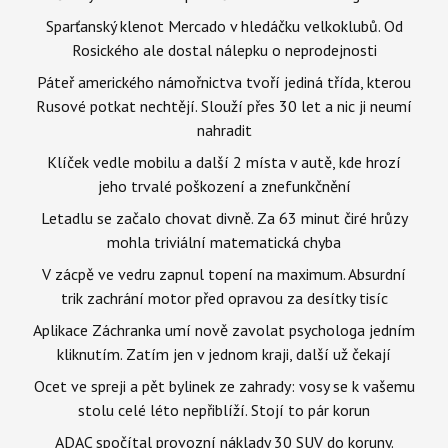
Sparťanský klenot Mercado v hledáčku velkoklubů. Od
Rosického ale dostal nálepku o neprodejnosti
Páteř amerického námořnictva tvoří jediná třída, kterou
Rusové potkat nechtějí. Slouží přes 30 let a nic ji neumí
nahradit
Klíček vedle mobilu a další 2 místa v autě, kde hrozí
jeho trvalé poškození a znefunkčnění
Letadlu se začalo chovat divně. Za 63 minut čiré hrůzy
mohla triviální matematická chyba
V zácpě ve vedru zapnul topení na maximum. Absurdní
trik zachrání motor před opravou za desítky tisíc
Aplikace Záchranka umí nově zavolat psychologa jedním
kliknutím. Zatím jen v jednom kraji, další už čekají
Ocet ve spreji a pět bylinek ze zahrady: vosy se k vašemu
stolu celé léto nepřiblíží. Stojí to pár korun
ADAC spočítal provozní náklady 30 SUV do koruny.