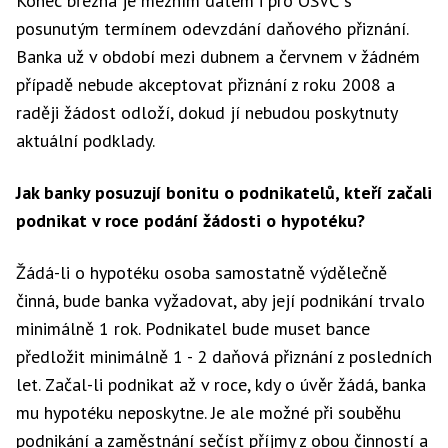
Konec března je mezním datem i pro OSVČ s
posunutým termínem odevzdání daňového přiznání.
Banka už v období mezi dubnem a červnem v žádném
případě nebude akceptovat přiznání z roku 2008 a
raději žádost odloží, dokud jí nebudou poskytnuty
aktuální podklady.
Jak banky posuzují bonitu o podnikatelů, kteří začali
podnikat v roce podání žádosti o hypotéku?
Žádá-li o hypotéku osoba samostatně výdělečně
činná, bude banka vyžadovat, aby její podnikání trvalo
minimálně 1 rok. Podnikatel bude muset bance
předložit minimálně 1 - 2 daňová přiznání z posledních
let. Začal-li podnikat až v roce, kdy o úvěr žádá, banka
mu hypotéku neposkytne. Je ale možné při souběhu
podnikání a zaměstnání sečíst příjmy z obou činností a