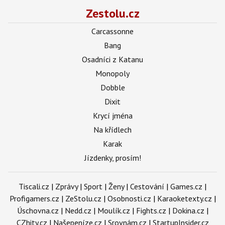
Zestolu.cz
Carcassonne
Bang
Osadníci z Katanu
Monopoly
Dobble
Dixit
Krycí jména
Na křídlech
Karak
Jízdenky, prosím!
Tiscali.cz
|
Zprávy
|
Sport
|
Ženy
|
Cestování
|
Games.cz
|
Profigamers.cz
|
ZeStolu.cz
|
Osobnosti.cz
|
Karaoketexty.cz
|
Úschovna.cz
|
Nedd.cz
|
Moulík.cz
|
Fights.cz
|
Dokina.cz
|
CZhity.cz
|
Našepeníze.cz
|
Srovnám.cz
|
StartupInsider.cz