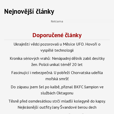
Nejnovější články
Doporučené články
Ukrajinští vědci pozorovali u Měsíce UFO. Hovoří o
vyspělé technologii
Kronika sériových vrahů: Nenápadný dělník zabil desítky
žen. Policii unikal téměř 20 let
Fascinující i nebezpečná. U pobřeží Chorvatska udeřila
mořská smršť
Do zápasu jsem šel po kalbě, přiznal BKFC šampion ve
službách Oktagonu
Těsně před osmdesátkou strčí mladší kolegyně do kapsy.
Nejkrásnější outfity Jany Švandové berou dech