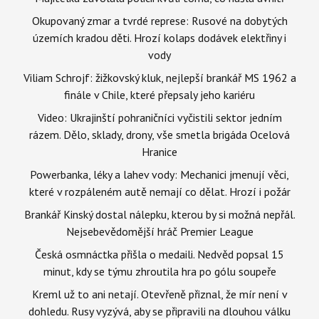
Okupovaný zmar a tvrdé represe: Rusové na dobytých
územích kradou děti. Hrozí kolaps dodávek elektřiny i
vody
Viliam Schrojf: žižkovský kluk, nejlepší brankář MS 1962 a
finále v Chile, které přepsaly jeho kariéru
Video: Ukrajinští pohraničníci vyčistili sektor jedním
rázem. Dělo, sklady, drony, vše smetla brigáda Ocelová
Hranice
Powerbanka, léky a lahev vody: Mechanici jmenují věci,
které v rozpáleném autě nemají co dělat. Hrozí i požár
Brankář Kinský dostal nálepku, kterou by si možná nepřál.
Nejsebevědomější hráč Premier League
Česká osmnáctka přišla o medaili. Nedvěd popsal 15
minut, kdy se týmu zhroutila hra po gólu soupeře
Kreml už to ani netají. Otevřeně přiznal, že mír není v
dohledu. Rusy vyzývá, aby se připravili na dlouhou válku