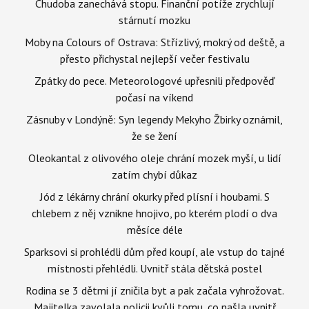
Chudoba zanechává stopu. Finanční potíže zrychlují
stárnutí mozku
Moby na Colours of Ostrava: Střízlivý, mokrý od deště, a
přesto přichystal nejlepší večer festivalu
Zpátky do pece. Meteorologové upřesnili předpověď
počasí na víkend
Zásnuby v Londýně: Syn legendy Mekyho Žbirky oznámil,
že se žení
Oleokantal z olivového oleje chrání mozek myší, u lidí
zatím chybí důkaz
Jód z lékárny chrání okurky před plísní i houbami. S
chlebem z něj vznikne hnojivo, po kterém plodí o dva
měsíce déle
Sparksovi si prohlédli dům před koupí, ale vstup do tajné
místnosti přehlédli. Uvnitř stála dětská postel
Rodina se 3 dětmi jí zničila byt a pak začala vyhrožovat.
Majitelka zavolala policii kvůli tomu, co našla uvnitř