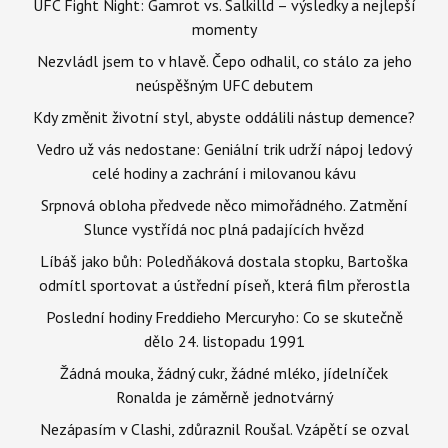
UFC Fight Night: Gamrot vs. Salkilld – výsledky a nejlepší
momenty
Nezvládl jsem to v hlavě. Čepo odhalil, co stálo za jeho
neúspěšným UFC debutem
Kdy změnit životní styl, abyste oddálili nástup demence?
Vedro už vás nedostane: Geniální trik udrží nápoj ledový
celé hodiny a zachrání i milovanou kávu
Srpnová obloha předvede něco mimořádného. Zatmění
Slunce vystřídá noc plná padajících hvězd
Líbáš jako bůh: Poledňáková dostala stopku, Bartoška
odmítl sportovat a ústřední píseň, která film přerostla
Poslední hodiny Freddieho Mercuryho: Co se skutečně
dělo 24. listopadu 1991
Žádná mouka, žádný cukr, žádné mléko, jídelníček
Ronalda je záměrně jednotvárný
Nezápasím v Clashi, zdůraznil Roušal. Vzápětí se ozval