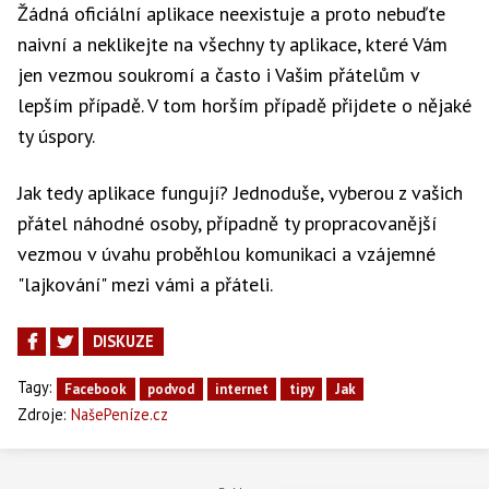
Žádná oficiální aplikace neexistuje a proto nebuďte
naivní a neklikejte na všechny ty aplikace, které Vám
jen vezmou soukromí a často i Vašim přátelům v
lepším případě. V tom horším případě přijdete o nějaké
ty úspory.
Jak tedy aplikace fungují? Jednoduše, vyberou z vašich
přátel náhodné osoby, případně ty propracovanější
vezmou v úvahu proběhlou komunikaci a vzájemné
"lajkování" mezi vámi a přáteli.
DISKUZE
Tagy:
Facebook
podvod
internet
tipy
Jak
Zdroje:
NašePeníze.cz