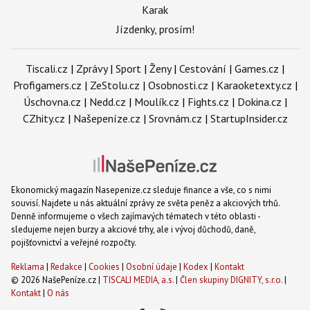
Karak
Jízdenky, prosím!
Tiscali.cz
|
Zprávy
|
Sport
|
Ženy
|
Cestování
|
Games.cz
|
Profigamers.cz
|
ZeStolu.cz
|
Osobnosti.cz
|
Karaoketexty.cz
|
Úschovna.cz
|
Nedd.cz
|
Moulík.cz
|
Fights.cz
|
Dokina.cz
|
CZhity.cz
|
Našepeníze.cz
|
Srovnám.cz
|
StartupInsider.cz
Ekonomický magazín Nasepenize.cz sleduje finance a vše, co s nimi
souvisí. Najdete u nás aktuální zprávy ze světa peněz a akciových trhů.
Denně informujeme o všech zajímavých tématech v této oblasti -
sledujeme nejen burzy a akciové trhy, ale i vývoj důchodů, daně,
pojišťovnictví a veřejné rozpočty.
Reklama
|
Redakce
|
Cookies
|
Osobní údaje
|
Kodex
|
Kontakt
© 2026 NašePeníze.cz |
TISCALI MEDIA, a.s.
|
Člen skupiny DIGNITY, s.r.o.
|
Kontakt
|
O nás