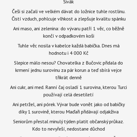
Sivák
Češi si začali ve velkém dávat do ložnice tuhle rostlinu.
Čistí vzduch, pohlcuje vlhkost a zlepšuje kvalitu spánku
Ani maso, ani zelenina: do vývaru patří 1 věc, co běžně
končí v odpadkovém koši
Tuhle věc nosila v kabelce každá babička. Dnes má
hodnotu i 4 000 Kč
Slepice málo nesou? Chovatelka z Bučovic přidala do
krmení jednu surovinu za pár korun a teď sbírá vejce
třikrát denně
Ani cukr, ani med. Ranní čaj osladí 1 surovina, kterou Turci
používají celá desetiletí
Ani petržel, ani pórek. Vývar bude vonět jako od babičky
díky 1 surovině, kterou Maďaři přidávají odjakživa
Seniorům přestal minulý týden platit občanský průkaz.
Kdo to nevyřeší, nedostane důchod