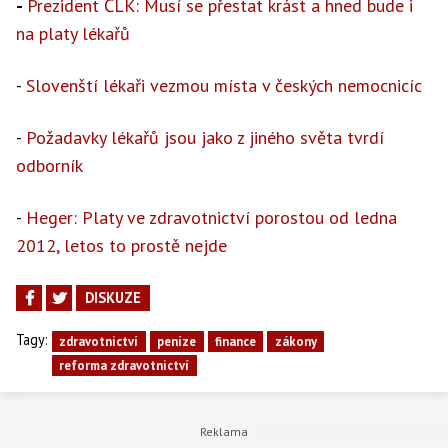
-
Prezident ČLK: Musí se přestat krást a hned bude i
na platy lékařů
-
Slovenští lékaři vezmou místa v českých nemocnicíc
-
Požadavky lékařů jsou jako z jiného světa tvrdí
odborník
-
Heger: Platy ve zdravotnictví porostou od ledna
2012, letos to prostě nejde
DISKUZE
Tagy:
zdravotnictví
peníze
finance
zákony
reforma zdravotnictví