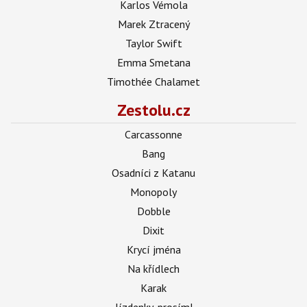
Karlos Vémola
Marek Ztracený
Taylor Swift
Emma Smetana
Timothée Chalamet
Zestolu.cz
Carcassonne
Bang
Osadníci z Katanu
Monopoly
Dobble
Dixit
Krycí jména
Na křídlech
Karak
Jízdenky, prosím!