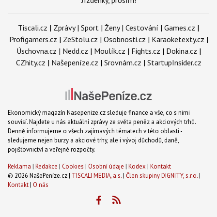
Tiscali.cz
|
Zprávy
|
Sport
|
Ženy
|
Cestování
|
Games.cz
|
Profigamers.cz
|
ZeStolu.cz
|
Osobnosti.cz
|
Karaoketexty.cz
|
Úschovna.cz
|
Nedd.cz
|
Moulík.cz
|
Fights.cz
|
Dokina.cz
|
CZhity.cz
|
Našepeníze.cz
|
Srovnám.cz
|
StartupInsider.cz
Ekonomický magazín Nasepenize.cz sleduje finance a vše, co s nimi
souvisí. Najdete u nás aktuální zprávy ze světa peněz a akciových trhů.
Denně informujeme o všech zajímavých tématech v této oblasti -
sledujeme nejen burzy a akciové trhy, ale i vývoj důchodů, daně,
pojišťovnictví a veřejné rozpočty.
Reklama
|
Redakce
|
Cookies
|
Osobní údaje
|
Kodex
|
Kontakt
© 2026 NašePeníze.cz |
TISCALI MEDIA, a.s.
|
Člen skupiny DIGNITY, s.r.o.
|
Kontakt
|
O nás