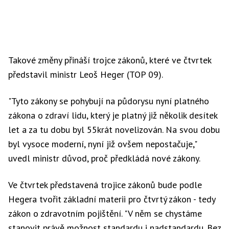
Takové změny přináší trojce zákonů, které ve čtvrtek
představil ministr Leoš Heger (TOP 09).
"Tyto zákony se pohybují na půdorysu nyní platného
zákona o zdraví lidu, který je platný již několik desítek
let a za tu dobu byl 55krát novelizován. Na svou dobu
byl vysoce moderní, nyní již ovšem nepostačuje,"
uvedl ministr důvod, proč předkládá nové zákony.
Ve čtvrtek představená trojice zákonů bude podle
Hegera tvořit základní materii pro čtvrtý zákon - tedy
zákon o zdravotním pojištění. "V něm se chystáme
stanovit právě možnost standardu i nadstandardu. Bez