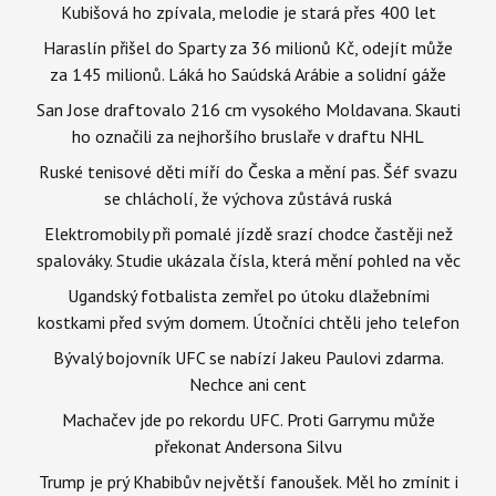
Kubišová ho zpívala, melodie je stará přes 400 let
Haraslín přišel do Sparty za 36 milionů Kč, odejít může
za 145 milionů. Láká ho Saúdská Arábie a solidní gáže
San Jose draftovalo 216 cm vysokého Moldavana. Skauti
ho označili za nejhoršího bruslaře v draftu NHL
Ruské tenisové děti míří do Česka a mění pas. Šéf svazu
se chlácholí, že výchova zůstává ruská
Elektromobily při pomalé jízdě srazí chodce častěji než
spalováky. Studie ukázala čísla, která mění pohled na věc
Ugandský fotbalista zemřel po útoku dlažebními
kostkami před svým domem. Útočníci chtěli jeho telefon
Bývalý bojovník UFC se nabízí Jakeu Paulovi zdarma.
Nechce ani cent
Machačev jde po rekordu UFC. Proti Garrymu může
překonat Andersona Silvu
Trump je prý Khabibův největší fanoušek. Měl ho zmínit i