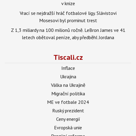
v knize
Vrací se nejdražší hráč fotbalové ligy. Slávistovi
Mosesovi byl prominut trest
Z 1,3 miliardy na 100 milionů ročně. LeBron James ve 41
letech obětoval peníze, aby předběhl Jordana
Tiscali.cz
Inflace
Ukrajina
Válka na Ukrajině
Migrační politika
ME ve fotbale 2024
Ruský prezident
Ceny energií
Evropská unie
Penzijní reforma