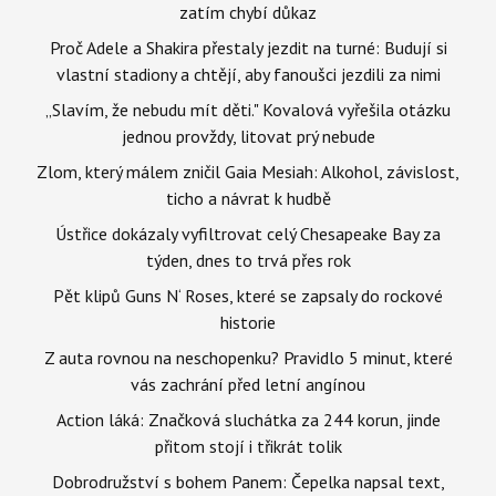
zatím chybí důkaz
Proč Adele a Shakira přestaly jezdit na turné: Budují si
vlastní stadiony a chtějí, aby fanoušci jezdili za nimi
„Slavím, že nebudu mít děti." Kovalová vyřešila otázku
jednou provždy, litovat prý nebude
Zlom, který málem zničil Gaia Mesiah: Alkohol, závislost,
ticho a návrat k hudbě
Ústřice dokázaly vyfiltrovat celý Chesapeake Bay za
týden, dnes to trvá přes rok
Pět klipů Guns N‘ Roses, které se zapsaly do rockové
historie
Z auta rovnou na neschopenku? Pravidlo 5 minut, které
vás zachrání před letní angínou
Action láká: Značková sluchátka za 244 korun, jinde
přitom stojí i třikrát tolik
Dobrodružství s bohem Panem: Čepelka napsal text,