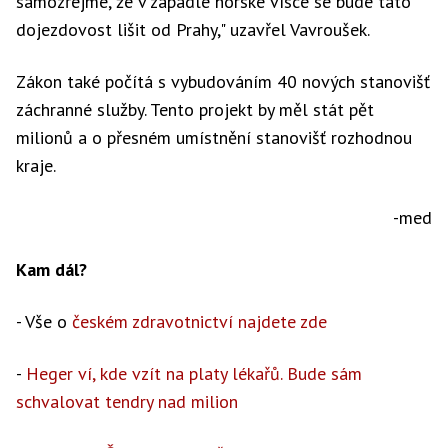
samozřejmé, že v zapadlé horské vísce se bude tato
dojezdovost lišit od Prahy," uzavřel Vavroušek.
Zákon také počítá s vybudováním 40 nových stanovišť
záchranné služby. Tento projekt by měl stát pět
milionů a o přesném umístnění stanovišť rozhodnou
kraje.
-med
Kam dál?
- Vše o
českém zdravotnictví najdete zde
-
Heger ví, kde vzít na platy lékařů. Bude sám
schvalovat tendry nad milion