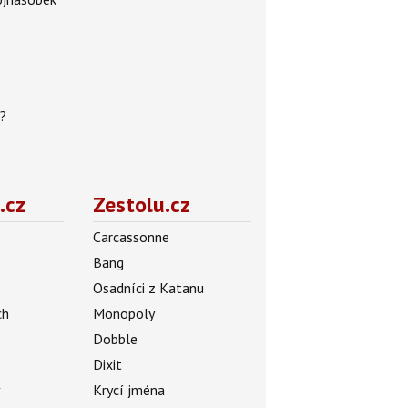
h?
.cz
Zestolu.cz
Carcassonne
Bang
Osadníci z Katanu
ch
Monopoly
Dobble
Dixit
ý
Krycí jména