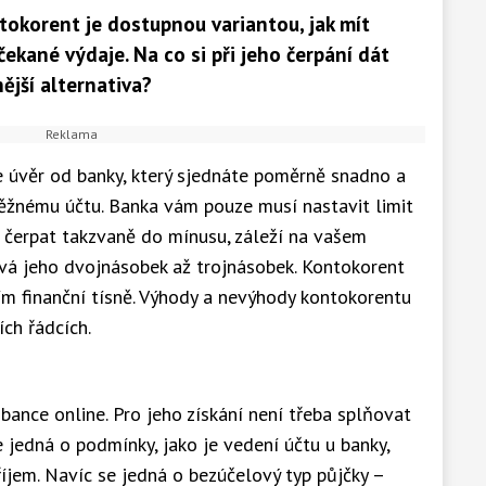
tokorent je dostupnou variantou, jak mít
čekané výdaje. Na co si při jeho čerpání dát
ější alternativa?
 úvěr od banky, který sjednáte poměrně snadno a
běžnému účtu. Banka vám pouze musí nastavit limit
 čerpat takzvaně do mínusu, záleží na vašem
ývá jeho dvojnásobek až trojnásobek. Kontokorent
ím finanční tísně. Výhody a nevýhody kontokorentu
ích řádcích.
bance online. Pro jeho získání není třeba splňovat
e jedná o podmínky, jako je vedení účtu u banky,
říjem. Navíc se jedná o bezúčelový typ půjčky –