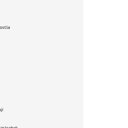
rostla
jí
rojnásobek