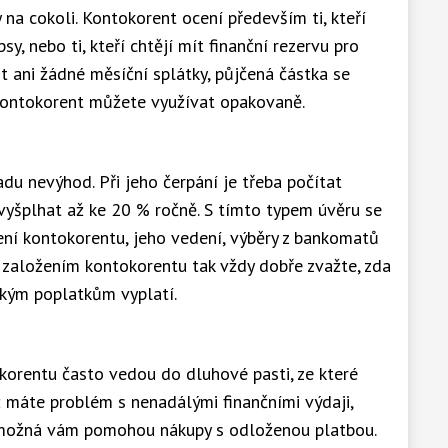
 na cokoli. Kontokorent ocení především ti, kteří
y, nebo ti, kteří chtějí mít finanční rezervu pro
t ani žádné měsíční splátky, půjčená částka se
 Kontokorent můžete využívat opakovaně.
du nevýhod. Při jeho čerpání je třeba počítat
vyšplhat až ke 20 % ročně. S tímto typem úvěru se
zení kontokorentu, jeho vedení, výběry z bankomatů
 založením kontokorentu tak vždy dobře zvažte, zda
okým poplatkům vyplatí.
korentu často vedou do dluhové pasti, ze které
 máte problém s nenadálými finančními výdaji,
 možná vám pomohou nákupy s odloženou platbou.