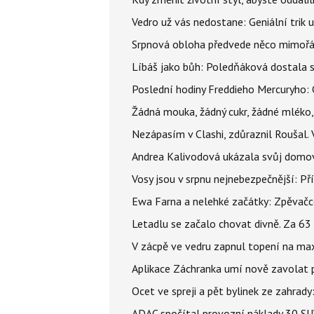
Vedro už vás nedostane: Geniální trik 
Srpnová obloha předvede něco mimořád
Líbáš jako bůh: Poledňáková dostala s
Poslední hodiny Freddieho Mercuryho: 
Žádná mouka, žádný cukr, žádné mléko,
Nezápasím v Clashi, zdůraznil Roušal. 
Andrea Kalivodová ukázala svůj domov:
Vosy jsou v srpnu nejnebezpečnější: Pří
Ewa Farna a nelehké začátky: Zpěvačce,
Letadlu se začalo chovat divně. Za 63
V zácpě ve vedru zapnul topení na max
Aplikace Záchranka umí nově zavolat ps
Ocet ve spreji a pět bylinek ze zahrady
ADAC spočítal provozní náklady 30 SUV 