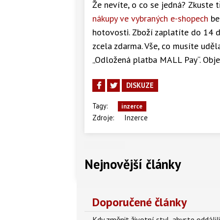
Že nevíte, o co se jedná? Zkuste
nákupy ve vybraných e-shopech
bez
hotovosti. Zboží zaplatíte do 14 d
zcela zdarma. Vše, co musíte uděla
„Odložená platba MALL Pay“. Obj
DISKUZE
Tagy:
inzerce
Zdroje:
Inzerce
Nejnovější články
Doporučené články
Kdy změnit životní styl, abyste oddáli