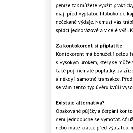
peníze tak můžete využít prakticky
mají před výplatou hluboko do kaps
nečekané výdaje. Nemusí vás trápi
splácí jednorázově a v celé výši.
Za kontokorent si připlatíte
Kontokorent má bohužel i celou řa
s vysokým úrokem, který se může 
také pojí nemalé poplatky: za zří
a někdy i samotné transakce. Před
se vám tento typ úvěru kvůli vys
Existuje alternativa?
Opakované půjčky a čerpání konto
není jednoduché se vymotat. Ať už
nebo máte krátce před výplatou,