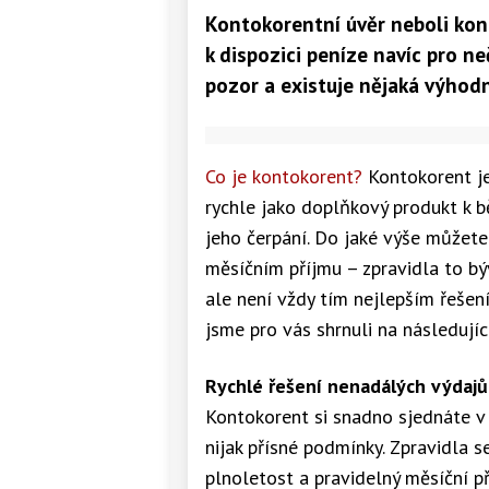
Kontokorentní úvěr neboli kon
k dispozici peníze navíc pro ne
pozor a existuje nějaká výhodn
Co je kontokorent?
Kontokorent je
rychle jako doplňkový produkt k 
jeho čerpání. Do jaké výše můžete
měsíčním příjmu – zpravidla to b
ale není vždy tím nejlepším řešen
jsme pro vás shrnuli na následujíc
Rychlé řešení nenadálých výdajů
Kontokorent si snadno sjednáte v 
nijak přísné podmínky. Zpravidla s
plnoletost a pravidelný měsíční p