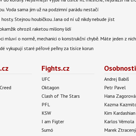
tou. Voda sama jim už na podzimní parádu nestačí
hosty. Stejnou houbičkou. Jana od ní už nikdy nebude jíst
okamžik ohrozil raketou miliony lidí
ci mluví o normě, mechanici o konstrukční chybě. Máte jeden z nic
idé vykupují staré péřové peřiny za tisíce korun
.cz
Fights.cz
Osobnosti
UFC
Andrej Babiš
 Creed
Oktagon
Petr Pavel
Clash of The Stars
Hana Zagorová
PFL
Kazma Kazmit
KSW
Kim Kardashian
I am Figter
Karlos Vémola
Sumó
Marek Ztracen