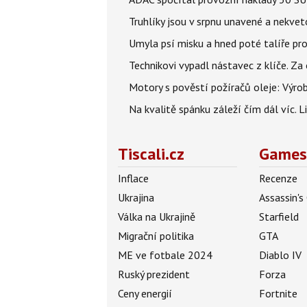
Truhlíky jsou v srpnu unavené a nekve
Umyla psí misku a hned poté talíře pro 
Technikovi vypadl nástavec z klíče. Za 
Motory s pověstí požíračů oleje: Výrob
Na kvalitě spánku záleží čím dál víc. L
Tiscali.cz
Games
Inflace
Recenze
Ukrajina
Assassin's
Válka na Ukrajině
Starfield
Migrační politika
GTA
ME ve fotbale 2024
Diablo IV
Ruský prezident
Forza
Ceny energií
Fortnite