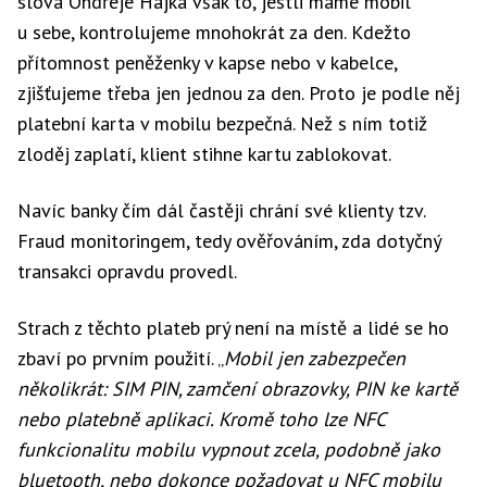
slova Ondřeje Hájka však to, jestli máme mobil
u sebe, kontrolujeme mnohokrát za den. Kdežto
přítomnost peněženky v kapse nebo v kabelce,
zjišťujeme třeba jen jednou za den. Proto je podle něj
platební karta v mobilu bezpečná. Než s ním totiž
zloděj zaplatí, klient stihne kartu zablokovat.
Navíc banky čím dál častěji chrání své klienty tzv.
Fraud monitoringem, tedy ověřováním, zda dotyčný
transakci opravdu provedl.
Strach z těchto plateb prý není na místě a lidé se ho
zbaví po prvním použití. „
Mobil jen zabezpečen
několikrát: SIM PIN, zamčení obrazovky, PIN ke kartě
nebo platebně aplikaci. Kromě toho lze NFC
funkcionalitu mobilu vypnout zcela, podobně jako
bluetooth, nebo dokonce požadovat u NFC mobilu