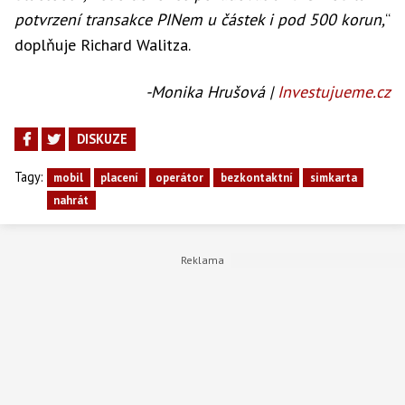
potvrzení transakce PINem u částek i pod 500 korun,
“
doplňuje Richard Walitza.
-Monika Hrušová |
Investujueme.cz
DISKUZE
Tagy:
mobil
placení
operátor
bezkontaktní
simkarta
nahrát