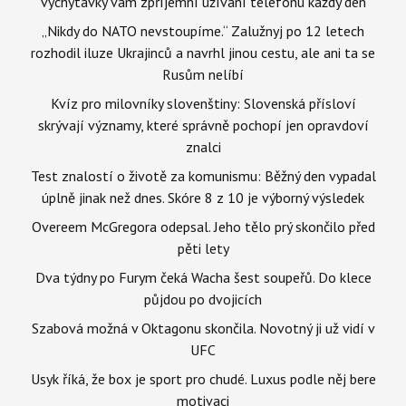
vychytávky vám zpříjemní užívání telefonu každý den
„Nikdy do NATO nevstoupíme.“ Zalužnyj po 12 letech
rozhodil iluze Ukrajinců a navrhl jinou cestu, ale ani ta se
Rusům nelíbí
Kvíz pro milovníky slovenštiny: Slovenská přísloví
skrývají významy, které správně pochopí jen opravdoví
znalci
Test znalostí o životě za komunismu: Běžný den vypadal
úplně jinak než dnes. Skóre 8 z 10 je výborný výsledek
Overeem McGregora odepsal. Jeho tělo prý skončilo před
pěti lety
Dva týdny po Furym čeká Wacha šest soupeřů. Do klece
půjdou po dvojicích
Szabová možná v Oktagonu skončila. Novotný ji už vidí v
UFC
Usyk říká, že box je sport pro chudé. Luxus podle něj bere
motivaci