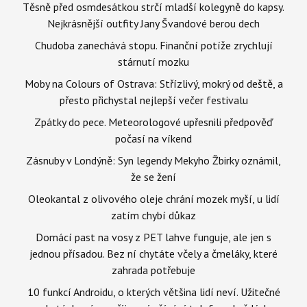
Těsně před osmdesátkou strčí mladší kolegyně do kapsy.
Nejkrásnější outfity Jany Švandové berou dech
Chudoba zanechává stopu. Finanční potíže zrychlují
stárnutí mozku
Moby na Colours of Ostrava: Střízlivý, mokrý od deště, a
přesto přichystal nejlepší večer festivalu
Zpátky do pece. Meteorologové upřesnili předpověď
počasí na víkend
Zásnuby v Londýně: Syn legendy Mekyho Žbirky oznámil,
že se žení
Oleokantal z olivového oleje chrání mozek myší, u lidí
zatím chybí důkaz
Domácí past na vosy z PET lahve funguje, ale jen s
jednou přísadou. Bez ní chytáte včely a čmeláky, které
zahrada potřebuje
10 funkcí Androidu, o kterých většina lidí neví. Užitečné