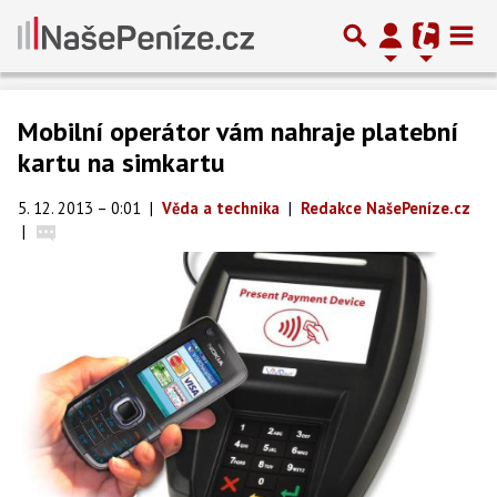
Mobilní operátor vám nahraje platební
kartu na simkartu
5. 12. 2013 – 0:01
|
Věda a technika
|
Redakce NašePeníze.cz
|