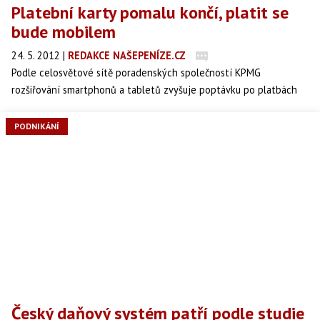
Platební karty pomalu končí, platit se
bude mobilem
24. 5. 2012
|
REDAKCE NAŠEPENÍZE.CZ
Podle celosvětové sítě poradenských společností KPMG
rozšiřování smartphonů a tabletů zvyšuje poptávku po platbách
pomocí mobilních zařízení (tzv. m-platbách). Jak firma sdělila ve
středu, využívání m-plateb celosvětově do roku 2015 vzroste na
PODNIKÁNÍ
15násobek.
Český daňový systém patří podle studie