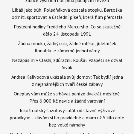
Slunce vystřídá noc plná padajících hvězd
Líbáš jako bůh: Poledňáková dostala stopku, Bartoška
odmítl sportovat a ústřední píseň, která film přerostla
Poslední hodiny Freddieho Mercuryho: Co se skutečně
dělo 24. listopadu 1991
Žádná mouka, žádný cukr, žádné mléko, jídelníček
Ronalda je záměrně jednotvárný
Nezápasím v Clashi, zdůraznil Roušal. Vzápětí se ozval
Sivák
Andrea Kalivodová ukázala svůj domov: Tak bydlí jedna
z nejznámějších tváří české zábavy
Oneplay vám může strhávat peníze dvakrát měsíčně.
Přes 6 000 Kč navíc a žádné varování
Tukožroutský fazolový salát od slavné výživové
poradkyně – dávám si ho pravidelně a mám už 5 kilo dole
bez velké námahy