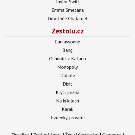
Taylor Swift
Emma Smetana
Timothée Chalamet
Zestolu.cz
Carcassonne
Bang
Osadníci z Katanu
Monopoly
Dobble
Dixit
Krycí jména
Na křídlech
Karak
Jízdenky, prosím!
Tiscali.cz
|
Zprávy
|
Sport
|
Ženy
|
Cestování
|
Games.cz
|