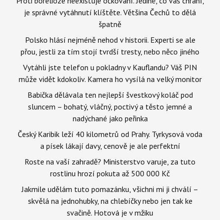
Proti borelióze neexistuje očkování. Jediné, co vás chrání,
je správné vytáhnutí klíštěte. Většina Čechů to dělá
špatně
Polsko hlásí nejméně nehod v historii. Experti se ale
přou, jestli za tím stojí tvrdší tresty, nebo něco jiného
Vytáhli jste telefon u pokladny v Kauflandu? Váš PIN
může vidět kdokoliv. Kamera ho vysílá na velký monitor
Babička dělávala ten nejlepší švestkový koláč pod
sluncem – bohatý, vláčný, poctivý a těsto jemné a
nadýchané jako peřinka
Český Karibik leží 40 kilometrů od Prahy. Tyrkysová voda
a písek lákají davy, cenově je ale perfektní
Roste na vaší zahradě? Ministerstvo varuje, za tuto
rostlinu hrozí pokuta až 500 000 Kč
Jakmile udělám tuto pomazánku, všichni mi ji chválí –
skvělá na jednohubky, na chlebíčky nebo jen tak ke
svačině. Hotová je v mžiku