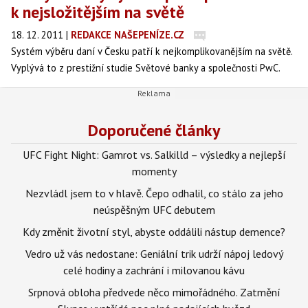
k nejsložitějším na světě
18. 12. 2011
|
REDAKCE NAŠEPENÍZE.CZ
Systém výběru daní v Česku patří k nejkomplikovanějším na světě.
Vyplývá to z prestižní studie Světové banky a společnosti PwC.
Doporučené články
UFC Fight Night: Gamrot vs. Salkilld – výsledky a nejlepší
momenty
Nezvládl jsem to v hlavě. Čepo odhalil, co stálo za jeho
neúspěšným UFC debutem
Kdy změnit životní styl, abyste oddálili nástup demence?
Vedro už vás nedostane: Geniální trik udrží nápoj ledový
celé hodiny a zachrání i milovanou kávu
Srpnová obloha předvede něco mimořádného. Zatmění