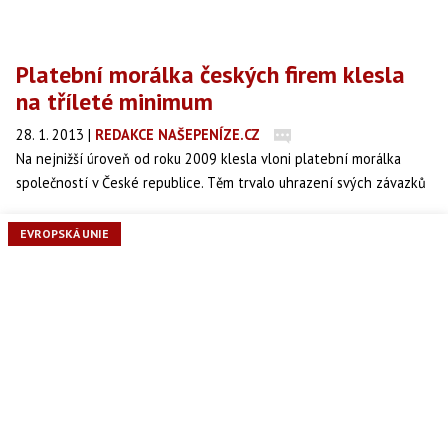
Platební morálka českých firem klesla
na tříleté minimum
28. 1. 2013
|
REDAKCE NAŠEPENÍZE.CZ
Na nejnižší úroveň od roku 2009 klesla vloni platební morálka
společností v České republice. Těm trvalo uhrazení svých závazků
v průměru dva a půl měsíce, což je zhruba 15 dní po splatnosti
faktury, informovala společnost ČSOB Factoring.
EVROPSKÁ UNIE