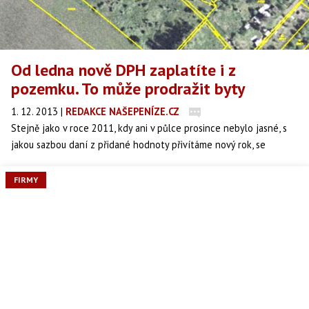
Od ledna nově DPH zaplatíte i z
pozemku. To může prodražit byty
1. 12. 2013
|
REDAKCE NAŠEPENÍZE.CZ
Stejně jako v roce 2011, kdy ani v půlce prosince nebylo jasné, s
jakou sazbou daní z přidané hodnoty přivítáme nový rok, se
situace opakuje. Tentokrát se stále ještě neví, zda DPH u pozemků
vzroste z nuly na 21 procent. Hlasovat o tomto zákonném
FIRMY
opatření senátu mají nově zvolení poslanci.