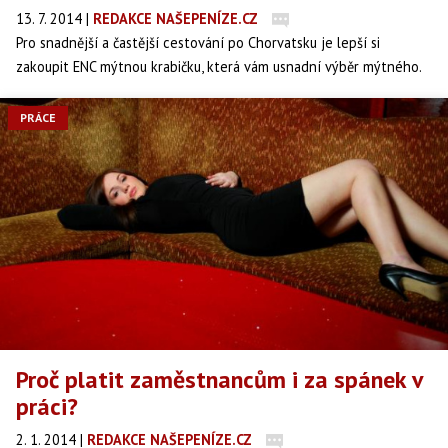
13. 7. 2014
|
REDAKCE NAŠEPENÍZE.CZ
Pro snadnější a častější cestování po Chorvatsku je lepší si
zakoupit ENC mýtnou krabičku, která vám usnadní výběr mýtného.
Ta je takzvaně přenosná a můžete se tedy složit s více přáteli,
nebo v rodině.
PRÁCE
Proč platit zaměstnancům i za spánek v
práci?
2. 1. 2014
|
REDAKCE NAŠEPENÍZE.CZ