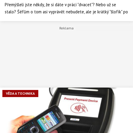
Přemýšleli jste někdy, že si dáte v práci "dvacet"? Nebo už se
stalo? Šéfům o tom asi vyprávět nebudete, ale je krátký "šlofík" po
obědě opravdu něco špatného?
VĚDA A TECHNIKA