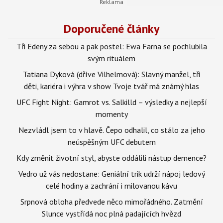
Doporučené články
Tři Edeny za sebou a pak postel: Ewa Farna se pochlubila
svým rituálem
Tatiana Dyková (dříve Vilhelmová): Slavný manžel, tři
děti, kariéra i výhra v show Tvoje tvář má známý hlas
UFC Fight Night: Gamrot vs. Salkilld – výsledky a nejlepší
momenty
Nezvládl jsem to v hlavě. Čepo odhalil, co stálo za jeho
neúspěšným UFC debutem
Kdy změnit životní styl, abyste oddálili nástup demence?
Vedro už vás nedostane: Geniální trik udrží nápoj ledový
celé hodiny a zachrání i milovanou kávu
Srpnová obloha předvede něco mimořádného. Zatmění
Slunce vystřídá noc plná padajících hvězd