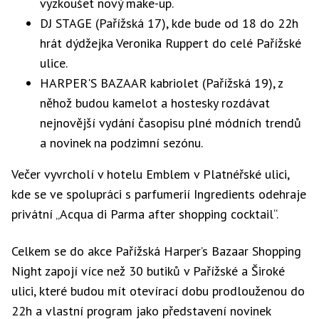
vyzkoušet nový make-up.
DJ STAGE (Pařížská 17), kde bude od 18 do 22h
hrát dýdžejka Veronika Ruppert do celé Pařížské
ulice.
HARPER'S BAZAAR kabriolet (Pařížská 19), z
něhož budou kamelot a hostesky rozdávat
nejnovější vydání časopisu plné módních trendů
a novinek na podzimní sezónu.
Večer vyvrcholí v hotelu Emblem v Platnéřské ulici,
kde se ve spolupráci s parfumerií Ingredients odehraje
privátní „Acqua di Parma after shopping cocktail“.
Celkem se do akce Pařížská Harper’s Bazaar Shopping
Night zapojí více než 30 butiků v Pařížské a Široké
ulici, které budou mít otevírací dobu prodlouženou do
22h a vlastní program jako představení novinek