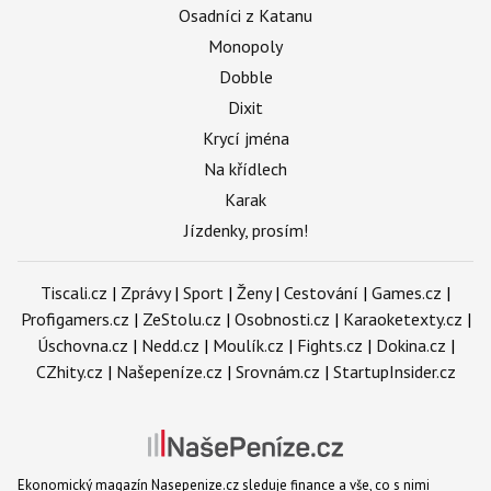
Osadníci z Katanu
Monopoly
Dobble
Dixit
Krycí jména
Na křídlech
Karak
Jízdenky, prosím!
Tiscali.cz
|
Zprávy
|
Sport
|
Ženy
|
Cestování
|
Games.cz
|
Profigamers.cz
|
ZeStolu.cz
|
Osobnosti.cz
|
Karaoketexty.cz
|
Úschovna.cz
|
Nedd.cz
|
Moulík.cz
|
Fights.cz
|
Dokina.cz
|
CZhity.cz
|
Našepeníze.cz
|
Srovnám.cz
|
StartupInsider.cz
Ekonomický magazín Nasepenize.cz sleduje finance a vše, co s nimi