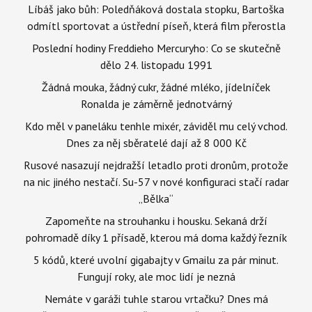
Líbáš jako bůh: Poledňáková dostala stopku, Bartoška
odmítl sportovat a ústřední píseň, která film přerostla
Poslední hodiny Freddieho Mercuryho: Co se skutečně
dělo 24. listopadu 1991
Žádná mouka, žádný cukr, žádné mléko, jídelníček
Ronalda je záměrně jednotvárný
Kdo měl v paneláku tenhle mixér, záviděl mu celý vchod.
Dnes za něj sběratelé dají až 8 000 Kč
Rusové nasazují nejdražší letadlo proti dronům, protože
na nic jiného nestačí. Su-57 v nové konfiguraci stačí radar
„Bělka“
Zapomeňte na strouhanku i housku. Sekaná drží
pohromadě díky 1 přísadě, kterou má doma každý řezník
5 kódů, které uvolní gigabajty v Gmailu za pár minut.
Fungují roky, ale moc lidí je nezná
Nemáte v garáži tuhle starou vrtačku? Dnes má