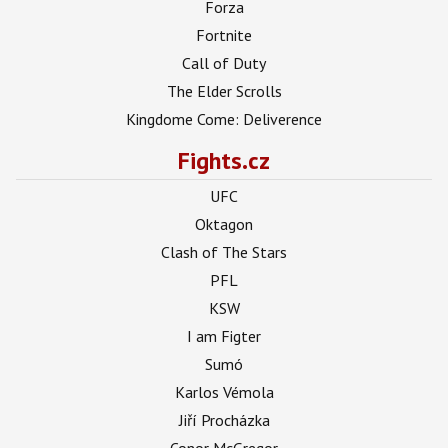
Forza
Fortnite
Call of Duty
The Elder Scrolls
Kingdome Come: Deliverence
Fights.cz
UFC
Oktagon
Clash of The Stars
PFL
KSW
I am Figter
Sumó
Karlos Vémola
Jiří Procházka
Conor McGregor