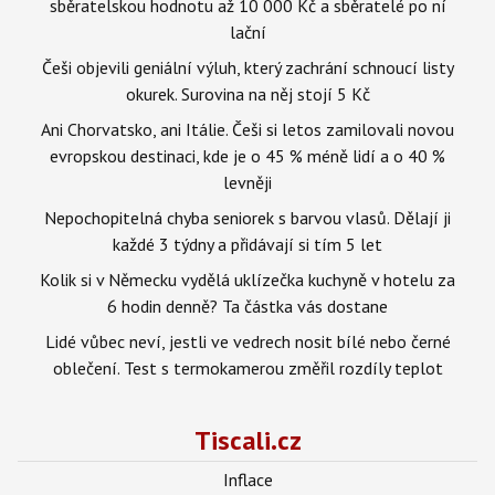
sběratelskou hodnotu až 10 000 Kč a sběratelé po ní
lační
Češi objevili geniální výluh, který zachrání schnoucí listy
okurek. Surovina na něj stojí 5 Kč
Ani Chorvatsko, ani Itálie. Češi si letos zamilovali novou
evropskou destinaci, kde je o 45 % méně lidí a o 40 %
levněji
Nepochopitelná chyba seniorek s barvou vlasů. Dělají ji
každé 3 týdny a přidávají si tím 5 let
Kolik si v Německu vydělá uklízečka kuchyně v hotelu za
6 hodin denně? Ta částka vás dostane
Lidé vůbec neví, jestli ve vedrech nosit bílé nebo černé
oblečení. Test s termokamerou změřil rozdíly teplot
Tiscali.cz
Inflace