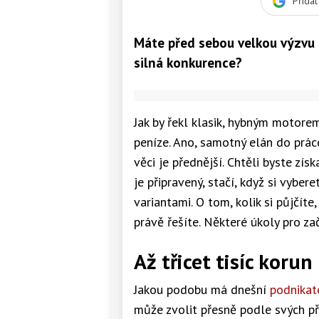
Přida
Máte před sebou velkou výzvu a
silná konkurence?
Jak by řekl klasik, hybným motor
peníze. Ano, samotný elán do prác
věci je přednější. Chtěli byste zís
je připravený, stačí, když si vyber
variantami. O tom, kolik si půjčíte,
právě řešíte. Některé úkoly pro z
Až třicet tisíc korun
Jakou podobu má dnešní
podnikat
může zvolit přesně podle svých př