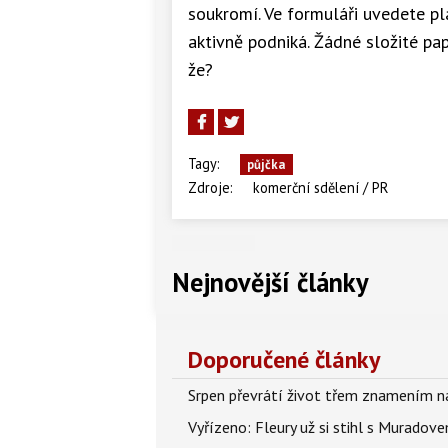
soukromí. Ve formuláři uvedete pl
aktivně podniká. Žádné složité papí
že?
Tagy:
půjčka
Zdroje:
komerční sdělení / PR
Nejnovější články
Doporučené články
Srpen převrátí život třem znamením na
Vyřízeno: Fleury už si stihl s Murado