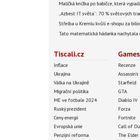
Maličká knížka po babičce, která vypad
„Azbest IT světa“: 70 % světových tra
Střelba u Kremlu kvůli e-shopu za bilio
Tato matematická hádanka nachytala už t
Tiscali.cz
Games
Inflace
Recenze
Ukrajina
Assassin's
Válka na Ukrajině
Starfield
Migrační politika
GTA
ME ve fotbale 2024
Diablo IV
Ruský prezident
Forza
Ceny energií
Fortnite
Evropská unie
Call of D
Penzijní reforma
The Elder 