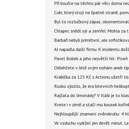
Při bouřce na těchto pár věcí doma ne
Cukr, který stojí na špatné straně, pom
Byl to rozlučkový zápas, okomentova
Chlapec snědl sýr a zemřel. Mohla za t
Barbaři nebyli primitivní, ale sofistikov
AI napadla další firmu. K incidentu doš
Pavel Bobek a jeho největší hit: Pís
Odlehčete v létě svým nohám aneb tip
Krabička za 125 Kč z Actionu ušetří tis
Rusko zjistilo, že éra bitevních helikopt
Rajčata do limonády? V Itálii je to klas
Kvete i v zimě a stačí mu kousek kořín
Nejhloupější znamení zvěrokruhu: 4 hl
Ve vzduchu vydržel jen devět minut. L