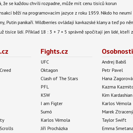
á, že se každou chvíli rozpadne, může mít cenu tisíců korun
nsakcí běží na programovacím jazyce z roku 1959. Nikdo ho neumí 
ny, Putin panikaří. Wildberries ovládají kavkazské klany a teď po něm
isíce lidí. Příklad 18 : 3 + 7 × 5 správně spočítají jen lidé, kteří 
.cz
Fights.cz
Osobnosti
UFC
Andrej Babiš
 Creed
Oktagon
Petr Pavel
Clash of The Stars
Hana Zagorová
PFL
Kazma Kazmit
KSW
Kim Kardashian
I am Figter
Karlos Vémola
Sumó
Marek Ztracen
uty
Karlos Vémola
Taylor Swift
Scrolls
Jiří Procházka
Emma Smetan