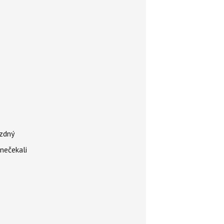
ázdný
 nečekali