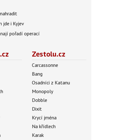
nahradit
 jde i Kyjev
znají pořadí operací
.cz
Zestolu.cz
Carcassonne
Bang
Osadníci z Katanu
ch
Monopoly
Dobble
Dixit
ý
Krycí jména
Na křídlech
a
Karak