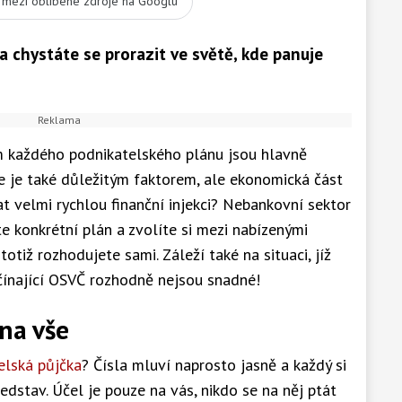
t mezi oblíbené zdroje na Googlu
 chystáte se prorazit ve světě, kde panuje
em každého podnikatelského plánu jsou hlavně
e je také důležitým faktorem, ale ekonomická část
kat velmi rychlou finanční injekci? Nebankovní sektor
ete konkrétní plán a zvolíte si mezi nabízenými
 totiž rozhodujete sami. Záleží také na situaci, jíž
ačínající OSVČ rozhodně nejsou snadné!
 na vše
elská půjčka
? Čísla mluví naprosto jasně a každý si
edstav. Účel je pouze na vás, nikdo se na něj ptát