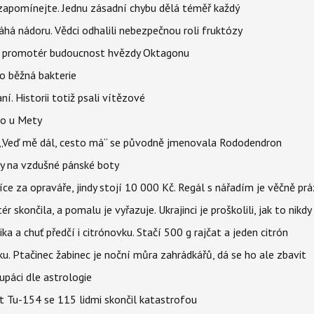
zapomínejte. Jednu zásadní chybu dělá téměř každý
áhá nádoru. Vědci odhalili nebezpečnou roli fruktózy
l promotér budoucnost hvězdy Oktagonu
o běžná bakterie
aní. Historii totiž psali vítězové
lo u Mety
eň „Veď mě dál, cesto má“ se původně jmenovala Rododendron
y na vzdušné pánské boty
íce za opraváře, jindy stojí 10 000 Kč. Regál s nářadím je věčně pr
ér skončila, a pomalu je vyřazuje. Ukrajinci je proškolili, jak to nikdy
ika a chuť předčí i citrónovku. Stačí 500 g rajčat a jeden citrón
ku. Ptačinec žabinec je noční můra zahrádkářů, dá se ho ale zbavit
upáci dle astrologie
et Tu-154 se 115 lidmi skončil katastrofou