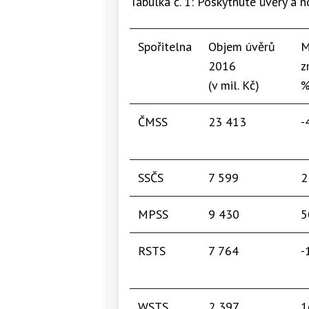
Tabulka č. 1: Poskytnuté úvěry a
Spořitelna
Objem úvěrů
M
2016
z
(v mil. Kč)
%
ČMSS
23 413
-
SSČS
7 599
2
MPSS
9 430
5
RSTS
7 764
-
WSTS
2 397
1