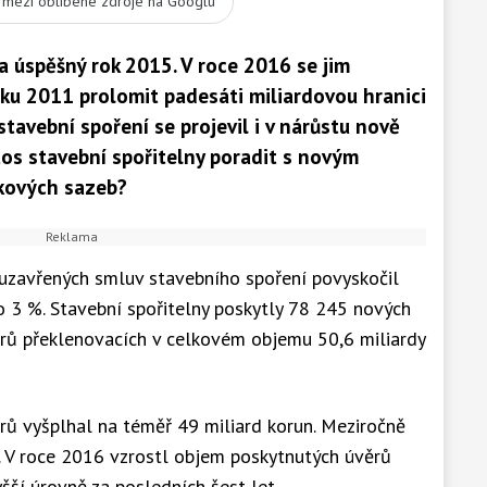
t mezi oblíbené zdroje na Googlu
a úspěšný rok 2015. V roce 2016 se jim
ku 2011 prolomit padesáti miliardovou hranici
tavební spoření se projevil i v nárůstu nově
tos stavební spořitelny poradit s novým
kových sazeb?
uzavřených smluv stavebního spoření povyskočil
 3 %. Stavební spořitelny poskytly 78 245 nových
ěrů překlenovacích v celkovém objemu 50,6 miliardy
rů vyšplhal na téměř 49 miliard korun. Meziročně
. V roce 2016 vzrostl objem poskytnutých úvěrů
šší úrovně za posledních šest let.