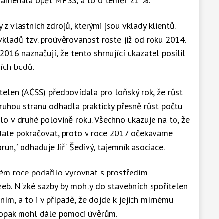
namenala opět MPSS, a to o téměř 21 %.
 z vlastních zdrojů, kterými jsou vklady klientů.
kladů tzv. proúvěrovanost roste již od roku 2014.
016 naznačují, že tento shrnující ukazatel posílil
ích bodů.
telen (AČSS) předpovídala pro loňský rok, že růst
ruhou stranu odhadla prakticky přesně růst počtu
lo v druhé polovině roku. Všechno ukazuje na to, že
adále pokračovat, proto v roce 2017 očekáváme
un,“ odhaduje Jiří Šedivý, tajemník asociace.
ém roce podařilo vyrovnat s prostředím
eb. Nízké sazby by mohly do stavebních spořitelen
ošním, a to i v případě, že dojde k jejich mírnému
aopak mohl dále pomoci úvěrům.