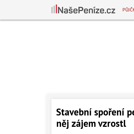
PŮJČ
Stavební spoření p
něj zájem vzrostl