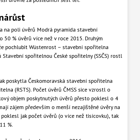
 nárůst
a na poli úvěrů Modrá pyramida stavební
 o 50 % úvěrů více než v roce 2015. Druhým
e pochlubit Wüstenrost – stavební spořitelna
Stavební spořitelnou České spořitelny (SSČS) rostl
ak poskytla Českomoravská stavební spořitelna
itelna (RSTS). Počet úvěrů ČMSS sice vzrostl o
kový objem poskytnutých úvěrů přesto poklesl o 4
 mají zájem především o menší nezajištěné úvěry na
oklesl jak počet úvěrů (o více než tisícovku), tak
 11 %.