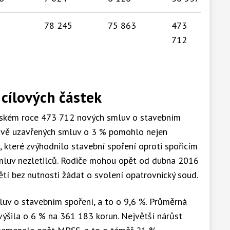
78 245
75 863
473
45
712
56
 cílových částek
oňském roce 473 712 nových smluv o stavebním
nově uzavřených smluv o 3 % pomohlo nejen
, které zvýhodnilo stavební spoření oproti spořicím
 smluv nezletilců. Rodiče mohou opět od dubna 2016
ětí bez nutnosti žádat o svolení opatrovnický soud.
mluv o stavebním spoření, a to o 9,6 %. Průměrná
výšila o 6 % na 361 183 korun. Největší nárůst