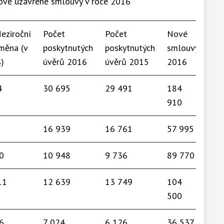
 nově uzavřené smlouvy v roce 2016
eziroční
Počet
Počet
Nové
No
měna (v
poskytnutých
poskytnutých
smlouvy
sm
)
úvěrů 2016
úvěrů 2015
2016
20
4
30 695
29 491
184
18
910
58
16 939
16 761
57 995
52
0
10 948
9 736
89 770
93
11
12 639
13 749
104
95
500
6
7 024
6 126
36 537
31