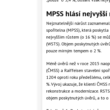
MPSS hlásí nejvyšší
Nejznatelnější nárůst zaznamenal
spořitelna (MPSS), která poskytla
nejvyšším růstem (o 16 %) se můž
(WSTS). Objem poskytnutých úvěrů 
pouze mírným tempem o 2 %.
Méně úvěrů než v roce 2015 naop
(ČMSS) a Raiffeisen stavební spoř
1204 oproti roku předešlému, cel
%. Vývoj ukazuje, že klienti ČMSS
rekonstrukce a modernizace. RSTS p
objem poskytnutých úvěrů, a to o