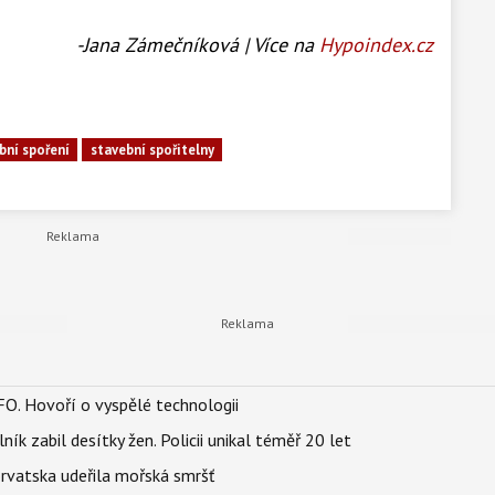
-Jana Zámečníková | Více na
Hypoindex.cz
bní spoření
stavební spořitelny
FO. Hovoří o vyspělé technologii
ík zabil desítky žen. Policii unikal téměř 20 let
orvatska udeřila mořská smršť