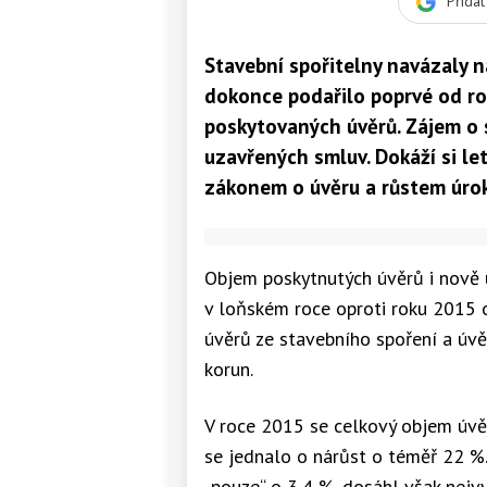
Přida
Stavební spořitelny navázaly n
dokonce podařilo poprvé od ro
poskytovaných úvěrů. Zájem o s
uzavřených smluv. Dokáží si le
zákonem o úvěru a růstem úro
Objem poskytnutých úvěrů i nově 
v loňském roce oproti roku 2015 o
úvěrů ze stavebního spoření a úv
korun.
V roce 2015 se celkový objem úvě
se jednalo o nárůst o téměř 22 %
„pouze“ o 3,4 %, dosáhl však nejvy