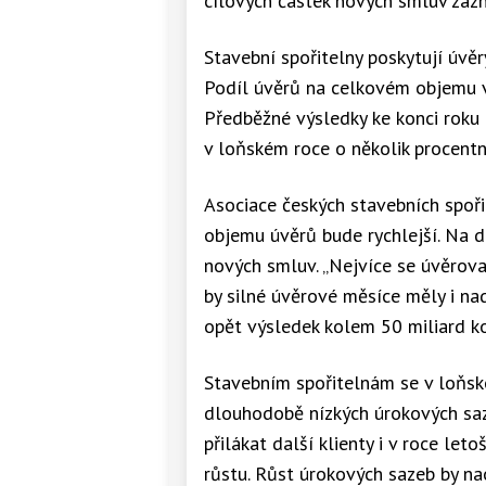
cílových částek nových smluv zaz
Stavební spořitelny poskytují úvěry
Podíl úvěrů na celkovém objemu v
Předběžné výsledky ke konci roku 2
v loňském roce o několik procentn
Asociace českých stavebních spoři
objemu úvěrů bude rychlejší. Na d
nových smluv. „Nejvíce se úvěrova
by silné úvěrové měsíce měly i n
opět výsledek kolem 50 miliard kor
Stavebním spořitelnám se v loňsk
dlouhodobě nízkých úrokových saz
přilákat další klienty i v roce let
růstu. Růst úrokových sazeb by n