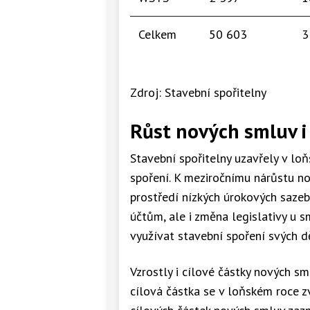
Celkem
50 603
3
Zdroj: Stavební spořitelny
Růst nových smluv i
Stavební spořitelny uzavřely v l
spoření. K meziročnímu nárůstu 
prostředí nízkých úrokových sazeb
účtům, ale i změna legislativy u
využívat stavební spoření svých d
Vzrostly i cílové částky nových s
cílová částka se v loňském roce z