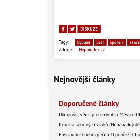
DISKUZE
Tagy:
bydlení
úvěr
sporeni
stave
Zdroje:
Hypoindex.cz
Nejnovější články
Doporučené články
Ukrajinští vědci pozorovali u Měsíce U
Kronika sériových vrahů: Nenápadný děln
Fascinující i nebezpečná. U pobřeží Ch