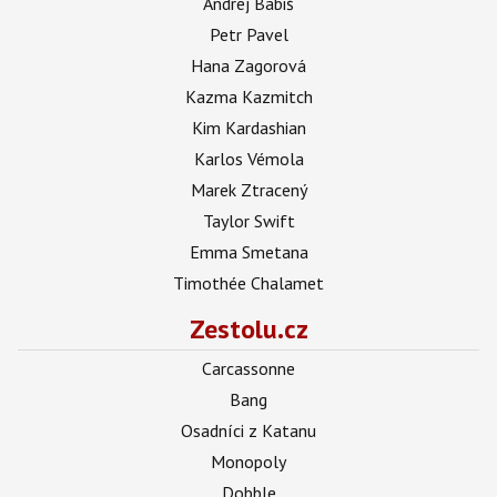
Andrej Babiš
Petr Pavel
Hana Zagorová
Kazma Kazmitch
Kim Kardashian
Karlos Vémola
Marek Ztracený
Taylor Swift
Emma Smetana
Timothée Chalamet
Zestolu.cz
Carcassonne
Bang
Osadníci z Katanu
Monopoly
Dobble