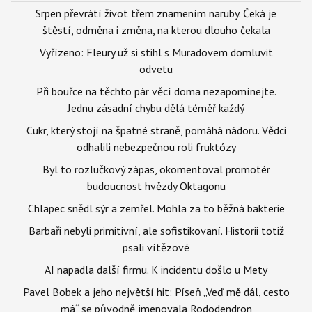
Srpen převrátí život třem znamením naruby. Čeká je
štěstí, odměna i změna, na kterou dlouho čekala
Vyřízeno: Fleury už si stihl s Muradovem domluvit
odvetu
Při bouřce na těchto pár věcí doma nezapomínejte.
Jednu zásadní chybu dělá téměř každý
Cukr, který stojí na špatné straně, pomáhá nádoru. Vědci
odhalili nebezpečnou roli fruktózy
Byl to rozlučkový zápas, okomentoval promotér
budoucnost hvězdy Oktagonu
Chlapec snědl sýr a zemřel. Mohla za to běžná bakterie
Barbaři nebyli primitivní, ale sofistikovaní. Historii totiž
psali vítězové
AI napadla další firmu. K incidentu došlo u Mety
Pavel Bobek a jeho největší hit: Píseň „Veď mě dál, cesto
má“ se původně jmenovala Rododendron