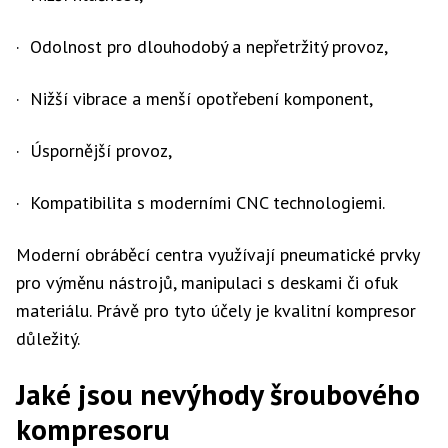
· Odolnost pro dlouhodobý a nepřetržitý provoz,
· Nižší vibrace a menší opotřebení komponent,
· Úspornější provoz,
· Kompatibilita s moderními CNC technologiemi.
Moderní obráběcí centra využívají pneumatické prvky
pro výměnu nástrojů, manipulaci s deskami či ofuk
materiálu. Právě pro tyto účely je kvalitní kompresor
důležitý.
Jaké jsou nevýhody šroubového
kompresoru