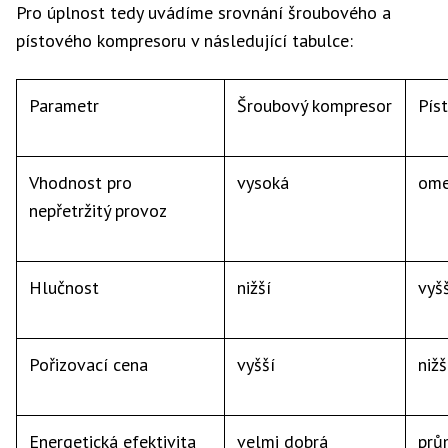
Pro úplnost tedy uvádíme srovnání šroubového a
pístového kompresoru v následující tabulce:
Parametr
Šroubový kompresor
Pís
Vhodnost pro
vysoká
ome
nepřetržitý provoz
Hlučnost
nižší
vyš
Pořizovací cena
vyšší
nižš
Energetická efektivita
velmi dobrá
prů