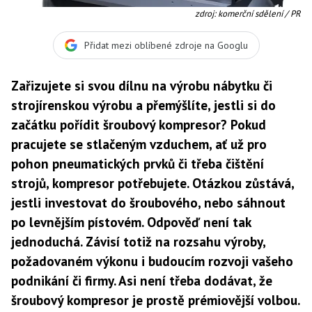
zdroj: komerční sdělení / PR
Přidat mezi oblíbené zdroje na Googlu
Zařizujete si svou dílnu na výrobu nábytku či
strojírenskou výrobu a přemýšlíte, jestli si do
začátku pořídit šroubový kompresor? Pokud
pracujete se stlačeným vzduchem, ať už pro
pohon pneumatických prvků či třeba čištění
strojů, kompresor potřebujete. Otázkou zůstává,
jestli investovat do šroubového, nebo sáhnout
po levnějším pístovém. Odpověď není tak
jednoduchá. Závisí totiž na rozsahu výroby,
požadovaném výkonu i budoucím rozvoji vašeho
podnikání či firmy. Asi není třeba dodávat, že
šroubový kompresor je prostě prémiovější volbou.