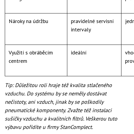
Nároky na údržbu
pravidelné servisní
jed
intervaly
Využití s obráběcím
ideální
vho
centrem
pro
Tip: Důležitou roli hraje též kvalita stlačeného
vzduchu. Do systému by se neměly dostávat
nečistoty, ani vzduch, jinak by se poškodily
pneumatické komponenty. Zvažte též instalaci
sušičky vzduchu a kvalitních filtrů. Veškerou tuto
výbavu pořídíte u firmy StanComplect.