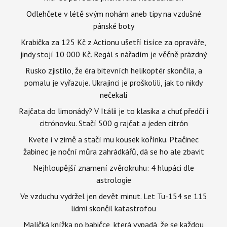
Odlehčete v létě svým nohám aneb tipy na vzdušné
pánské boty
Krabička za 125 Kč z Actionu ušetří tisíce za opraváře,
jindy stojí 10 000 Kč. Regál s nářadím je věčně prázdný
Rusko zjistilo, že éra bitevních helikoptér skončila, a
pomalu je vyřazuje. Ukrajinci je proškolili, jak to nikdy
nečekali
Rajčata do limonády? V Itálii je to klasika a chuť předčí i
citrónovku. Stačí 500 g rajčat a jeden citrón
Kvete i v zimě a stačí mu kousek kořínku. Ptačinec
žabinec je noční můra zahrádkářů, dá se ho ale zbavit
Nejhloupější znamení zvěrokruhu: 4 hlupáci dle
astrologie
Ve vzduchu vydržel jen devět minut. Let Tu-154 se 115
lidmi skončil katastrofou
Maličká knížka po babičce, která vypadá, že se každou