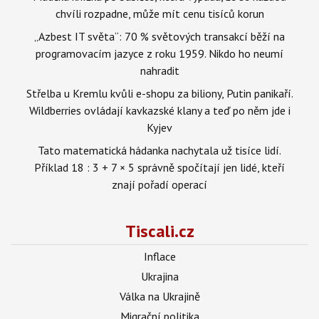
chvíli rozpadne, může mít cenu tisíců korun
„Azbest IT světa“: 70 % světových transakcí běží na
programovacím jazyce z roku 1959. Nikdo ho neumí
nahradit
Střelba u Kremlu kvůli e-shopu za biliony, Putin panikaří.
Wildberries ovládají kavkazské klany a teď po něm jde i
Kyjev
Tato matematická hádanka nachytala už tisíce lidí.
Příklad 18 : 3 + 7 × 5 správně spočítají jen lidé, kteří
znají pořadí operací
Tiscali.cz
Inflace
Ukrajina
Válka na Ukrajině
Migrační politika