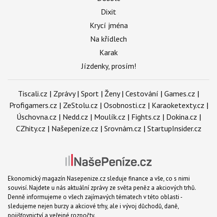
Dixit
Krycí jména
Na křídlech
Karak
Jízdenky, prosím!
Tiscali.cz
|
Zprávy
|
Sport
|
Ženy
|
Cestování
|
Games.cz
|
Profigamers.cz
|
ZeStolu.cz
|
Osobnosti.cz
|
Karaoketexty.cz
|
Úschovna.cz
|
Nedd.cz
|
Moulík.cz
|
Fights.cz
|
Dokina.cz
|
CZhity.cz
|
Našepeníze.cz
|
Srovnám.cz
|
StartupInsider.cz
Ekonomický magazín Nasepenize.cz sleduje finance a vše, co s nimi
souvisí. Najdete u nás aktuální zprávy ze světa peněz a akciových trhů.
Denně informujeme o všech zajímavých tématech v této oblasti -
sledujeme nejen burzy a akciové trhy, ale i vývoj důchodů, daně,
pojišťovnictví a veřejné rozpočty.