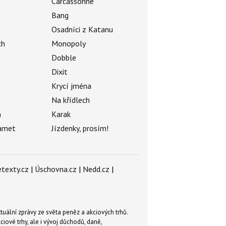
Carcassonne
Bang
Osadníci z Katanu
ch
Monopoly
Dobble
Dixit
ý
Krycí jména
Na křídlech
a
Karak
amet
Jízdenky, prosím!
texty.cz
|
Úschovna.cz
|
Nedd.cz
|
tuální zprávy ze světa peněz a akciových trhů.
ové trhy, ale i vývoj důchodů, daně,