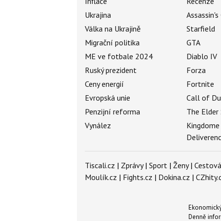
Inflace
Recenze
Ukrajina
Assassin's
Válka na Ukrajině
Starfield
Migrační politika
GTA
ME ve fotbale 2024
Diablo IV
Ruský prezident
Forza
Ceny energií
Fortnite
Evropská unie
Call of D
Penzijní reforma
The Elder 
Vynález
Kingdome
Deliveren
Tiscali.cz
|
Zprávy
|
Sport
|
Ženy
|
Cestová
Moulík.cz
|
Fights.cz
|
Dokina.cz
|
CZhity.
Ekonomický 
Denně infor