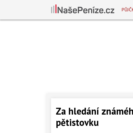
PŮJČ
Za hledání známéh
pětistovku