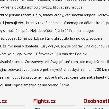
 vyřešila otázku jednou provždy, litovat prý nebude
i sektor jedním rázem. Dělo, sklady, drony, vše smetla brigáda Ocelov
ci jmenují věci, které v rozpáleném autě nemají co dělat. Hrozí i p
 by si možná nepřál. Nejsebevědomější hráč Premier League
věd popsal 15 minut, kdy se týmu zhroutila hra po gólu soupeře
l, že mír není v dohledu. Rusy vyzývá, aby se připravili na dlouhou v
m kole i cyklokrosu. Přirovnávají ji k van der Poelovi
sadní slabinu. Crossovery selhávají přesně tam, kde mají být nejsil
ajinci zdevastovali jednu z pěti největších ruských rafinerií 700 km 
se vám odvděčí problémy. Tady je 6 plodin, které tam patří hned v 
 kousnutí opice změnilo dějiny celého Řecka
.cz
Fights.cz
Osobnosti