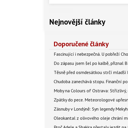
Nejnovější články
Doporučené články
Fascinující i nebezpečná. U pobřeží Ch
Do zápasu jsem šel po kalbě, přiznal
Těsně před osmdesátkou strčí mladší k
Chudoba zanechává stopu. Finanční pot
Moby na Colours of Ostrava: Střízlivý, 
Zpátky do pece. Meteorologové upřesn
Zásnuby v Londýně: Syn legendy Mekyho
Oleokantal z olivového oleje chrání m
Proč Adele a Shakira přestaly jezdit na t