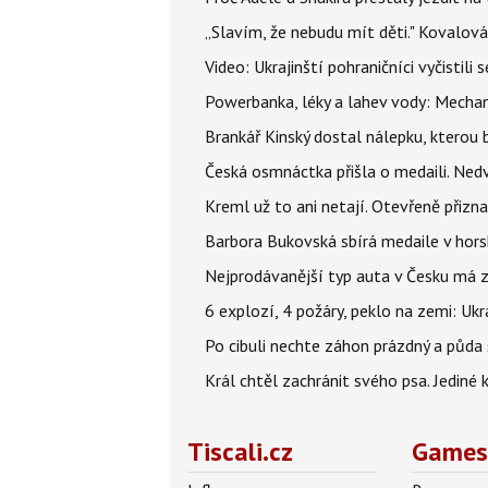
„Slavím, že nebudu mít děti." Kovalová
Video: Ukrajinští pohraničníci vyčistil
Powerbanka, léky a lahev vody: Mechani
Brankář Kinský dostal nálepku, kterou
Česká osmnáctka přišla o medaili. Ned
Kreml už to ani netají. Otevřeně přizna
Barbora Bukovská sbírá medaile v horské
Nejprodávanější typ auta v Česku má zá
6 explozí, 4 požáry, peklo na zemi: Ukr
Po cibuli nechte záhon prázdný a půda 
Král chtěl zachránit svého psa. Jediné
Tiscali.cz
Games