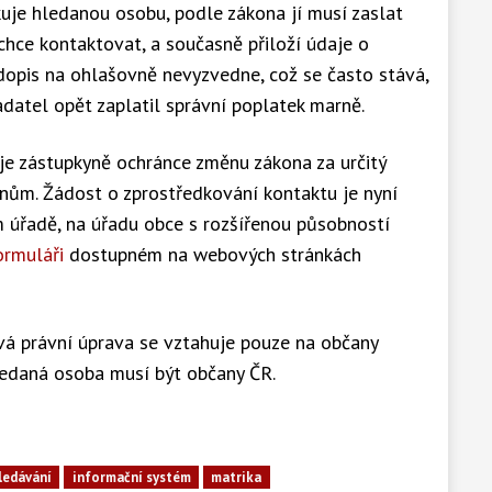
kuje hledanou osobu, podle zákona jí musí zaslat
chce kontaktovat, a současně přiloží údaje o
dopis na ohlašovně nevyzvedne, což se často stává,
datel opět zaplatil správní poplatek marně.
je zástupkyně ochránce změnu zákona za určitý
čanům. Žádost o zprostředkování kontaktu je nyní
úřadě, na úřadu obce s rozšířenou působností
ormuláři
dostupném na webových stránkách
vá právní úprava se vztahuje pouze na občany
hledaná osoba musí být občany ČR.
ledávání
informační systém
matrika