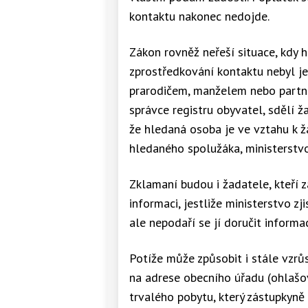
kontaktu nakonec nedojde.
Zákon rovněž neřeší situace, kdy 
zprostředkování kontaktu nebyl j
prarodičem, manželem nebo partner
správce registru obyvatel, sdělí ž
že hledaná osoba je ve vztahu k ž
hledaného spolužáka, ministerstvo
Zklamaní budou i žadatele, kteří 
informaci, jestliže ministerstvo zji
ale nepodaří se jí doručit informa
Potíže může způsobit i stále vzrů
na adrese obecního úřadu (ohlašo
trvalého pobytu, který zástupkyně 