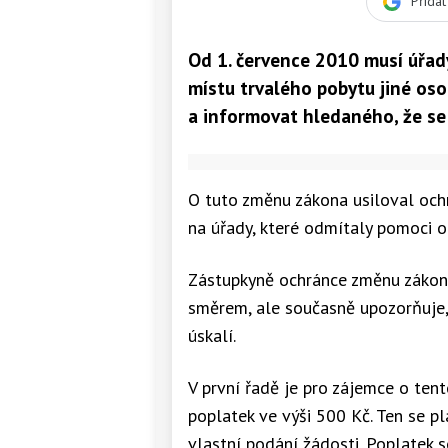
Přida
Od 1. července 2010 musí úřady
místu trvalého pobytu jiné os
a informovat hledaného, že se
O tuto změnu zákona usiloval och
na úřady, které odmítaly pomoci o
Zástupkyně ochránce změnu zákona
směrem, ale současně upozorňuje, ž
úskalí.
V první řadě je pro zájemce o te
poplatek ve výši 500 Kč. Ten se pl
vlastní podání žádosti. Poplatek s