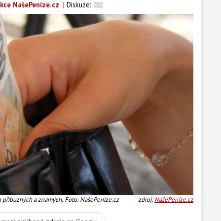
kce NašePeníze.cz
|
Diskuze:
h příbuzných a známých, Foto: NašePeníze.cz
zdroj:
NašePeníze.cz