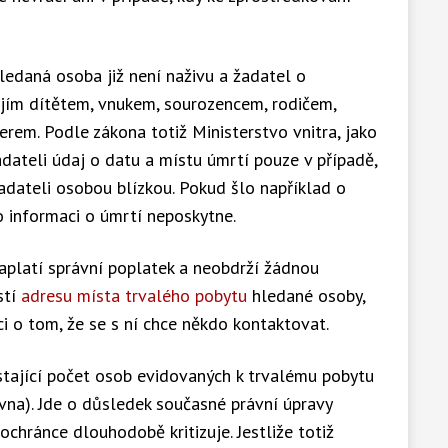
hledaná osoba již není naživu a žadatel o
ejím dítětem, vnukem, sourozencem, rodičem,
em. Podle zákona totiž Ministerstvo vnitra, jako
adateli údaj o datu a místu úmrtí pouze v případě,
adateli osobou blízkou. Pokud šlo například o
 informaci o úmrtí neposkytne.
zaplatí správní poplatek a neobdrží žádnou
stí
adresu místa trvalého pobytu
hledané osoby,
ci o tom, že se s ní chce někdo kontaktovat.
stající počet osob evidovaných k trvalému pobytu
vna). Jde o důsledek současné právní úpravy
ochránce dlouhodobě kritizuje. Jestliže totiž