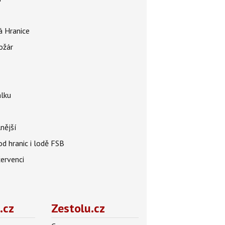
á Hranice
ožár
álku
nější
od hranic i lodě FSB
červenci
.cz
Zestolu.cz