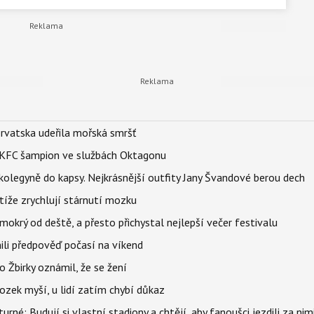
orvatska udeřila mořská smršť
 BKFC šampion ve službách Oktagonu
olegyně do kapsy. Nejkrásnější outfity Jany Švandové berou dech
íže zrychlují stárnutí mozku
mokrý od deště, a přesto přichystal nejlepší večer festivalu
ili předpověď počasí na víkend
 Žbirky oznámil, že se žení
ozek myší, u lidí zatím chybí důkaz
urné: Budují si vlastní stadiony a chtějí, aby fanoušci jezdili za nim