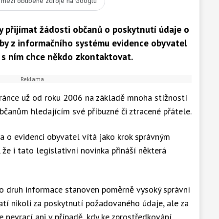
t mezi oblíbené zdroje na Googlu
 přijímat žádosti občanů o poskytnutí údaje o
oby z informačního systému evidence obyvatel
 s ním chce někdo zkontaktovat.
ránce už od roku 2006 na základě mnoha stížností
bčanům hledajícím své příbuzné či ztracené přátele.
 o evidenci obyvatel vítá jako krok správným
e i tato legislativní novinka přináší některá
nto druh informace stanoven poměrně vysoký správní
atí nikoli za poskytnutí požadovaného údaje, ale za
e nevrací ani v případě, kdy ke zprostředkování