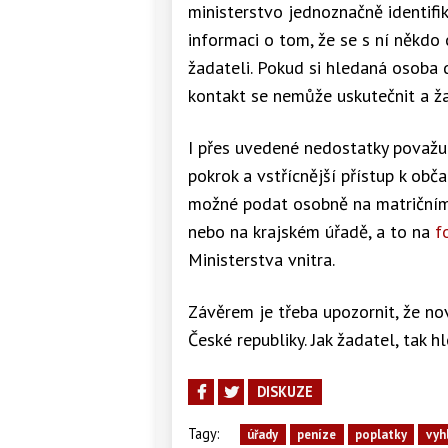
ministerstvo jednoznačně identifi
informaci o tom, že se s ní někdo 
žadateli. Pokud si hledaná osoba 
kontakt se nemůže uskutečnit a ža
I přes uvedené nedostatky považu
pokrok a vstřícnější přístup k ob
možné podat osobně na matričním 
nebo na krajském úřadě, a to na
f
Ministerstva vnitra.
Závěrem je třeba upozornit, že no
České republiky. Jak žadatel, tak 
DISKUZE
Tagy:
úřady
peníze
poplatky
vyh