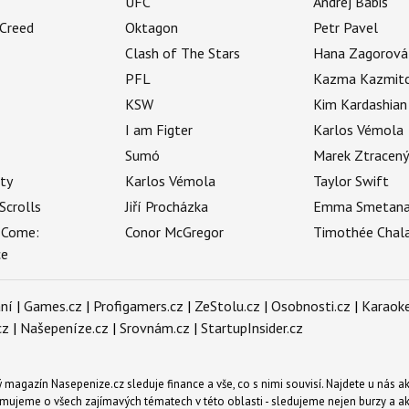
UFC
Andrej Babiš
 Creed
Oktagon
Petr Pavel
Clash of The Stars
Hana Zagorová
PFL
Kazma Kazmit
KSW
Kim Kardashian
I am Figter
Karlos Vémola
Sumó
Marek Ztracen
uty
Karlos Vémola
Taylor Swift
Scrolls
Jiří Procházka
Emma Smetan
 Come:
Conor McGregor
Timothée Chal
ce
ní
|
Games.cz
|
Profigamers.cz
|
ZeStolu.cz
|
Osobnosti.cz
|
Karaoke
cz
|
Našepeníze.cz
|
Srovnám.cz
|
StartupInsider.cz
magazín Nasepenize.cz sleduje finance a vše, co s nimi souvisí. Najdete u nás ak
mujeme o všech zajímavých tématech v této oblasti - sledujeme nejen burzy a akci