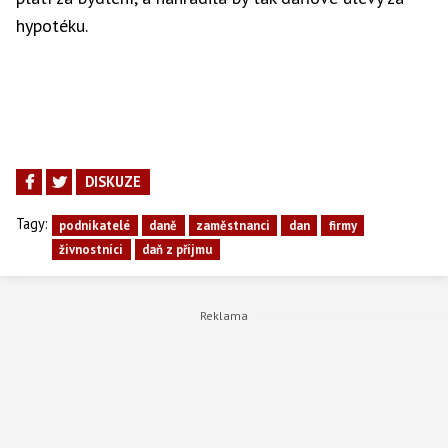
hypotéku.
DISKUZE
Tagy:
podnikatelé
daně
zaměstnanci
dan
firmy
živnostníci
daň z příjmu