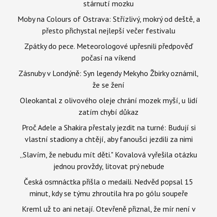
stárnutí mozku
Moby na Colours of Ostrava: Střízlivý, mokrý od deště, a
přesto přichystal nejlepší večer festivalu
Zpátky do pece. Meteorologové upřesnili předpověď
počasí na víkend
Zásnuby v Londýně: Syn legendy Mekyho Žbirky oznámil,
že se žení
Oleokantal z olivového oleje chrání mozek myší, u lidí
zatím chybí důkaz
Proč Adele a Shakira přestaly jezdit na turné: Budují si
vlastní stadiony a chtějí, aby fanoušci jezdili za nimi
„Slavím, že nebudu mít děti." Kovalová vyřešila otázku
jednou provždy, litovat prý nebude
Česká osmnáctka přišla o medaili. Nedvěd popsal 15
minut, kdy se týmu zhroutila hra po gólu soupeře
Kreml už to ani netají. Otevřeně přiznal, že mír není v