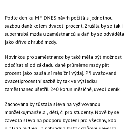
Podle deníku MF DNES návrh počítá s jednotnou
sazbou daně kolem dvaceti procent. Zrušila by se tak i
superhrubá mzda u zaměstnanců a daň by se odváděla
jako dříve z hrubé mzdy.
Novinkou pro zaměstnance by také měla být možnost
odečítat si od základu daně průměrné mzdy pět
procent jako paušální měsíční výdaj. Při uvažované
dvacetiprocentní sazbě by tak ve výsledku
zaměstnanec ušetřil 240 korun měsíčně, uvedl deník.
Zachována by zůstala sleva na vyživovanou
manželku/manžela , děti, či pro studenty. Nově by se
zavedla sleva na podporu bydlení pro všechny, kdo
platí za bydlení, a nahradila by tak daňové úlevy za