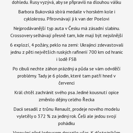
dohledu. Rusy vyzývá, aby se připravili na dlouhou válku
Barbora Bukovská sbírá medaile v horském kole i
cyklokrosu. Přirovnávají ji k van der Poelovi
Nejprodávanější typ auta v Česku má zásadní slabinu.
Crossovery selhávají přesně tam, kde mají být nejsilnější
6 explozí, 4 požáry, peklo na zemi: Ukrajinci zdevastovali
jednu z pěti největších ruských rafinerií 700 km od hranic
i lodě FSB
Po cibuli nechte záhon prázdný a půda se vám odvděčí
problémy. Tady je 6 plodin, které tam patří hned v
červenci
Král chtěl zachránit svého psa. Jediné kousnutí opice
změnilo dějiny celého Řecka
Dacii sesadil z trůnu Renault, prodeje nového modelu
vyletěly o 372 % za jediný rok. Češi ale jedou svojí
pohádku
Varování před ledovcem dorazilo včas. K důstojníkům