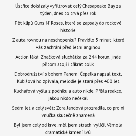
Ústřice dokázaly vyfiltrovat celý Chesapeake Bay za
týden, dnes to trvá přes rok
Pět klipů Guns N‘ Roses, které se zapsaly do rockové
historie
Z auta rovnou na neschopenku? Pravidlo 5 minut, které
vás zachrání před letní angínou
Action láká: Značková sluchátka za 244 korun, jinde
přitom stojí i třikrát tolik
Dobrodružství s bohem Panem: Čepelka napsal text,
Kubišová ho zpívala, melodie je stará přes 400 let
Kuchařová vyšla z podniku a auto nikde. Přišla reakce,
jakou nikdo nečekal
Sedm let a celý svět: Zora Jandová prozradila, co pro ni
vnučka skutečně znamená
Byl jsem celý od krve, měl jsem strach, vylíčil Vémola
dramatické krmení lvů