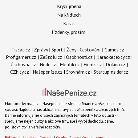
Krycí jména
Na křídlech
Karak
Jízdenky, prosím!
Tiscali.cz
|
Zprávy
|
Sport
|
Ženy
|
Cestování
|
Games.cz
|
Profigamers.cz
|
ZeStolu.cz
|
Osobnosti.cz
|
Karaoketexty.cz
|
Úschovna.cz
|
Nedd.cz
|
Moulík.cz
|
Fights.cz
|
Dokina.cz
|
CZhity.cz
|
Našepeníze.cz
|
Srovnám.cz
|
StartupInsider.cz
Ekonomický magazín Nasepenize.cz sleduje finance a vše, co s nimi
souvisí. Najdete u nás aktuální zprávy ze světa peněz a akciových trhů.
Denně informujeme o všech zajímavých tématech v této oblasti -
sledujeme nejen burzy a akciové trhy, ale i vývoj důchodů, daně,
pojišťovnictví a veřejné rozpočty.
Reklama
|
Redakce
|
Cookies
|
Osobní údaje
|
Kodex
|
Kontakt