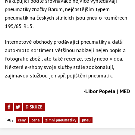
Nakupující podle srovnávače nejvíce vyhledávají
pneumatiky značky Barum, nejčastějším typem
pneumatik na českých silnicích jsou pneu o rozměrech
195/65 R15.
Internetové obchody prodávající pneumatiky a další
auto-moto sortiment většinou nabízejí nejen popis a
fotografie zboží, ale také recenze, testy nebo videa.
Některé e-shopy svoje služby stále zdokonalují,
zajímavou službou je např. pojištění pneumatik.
-
Libor Popela | MED
DISKUZE
Tagy:
ceny
cena
zimni pneumatiky
pneu