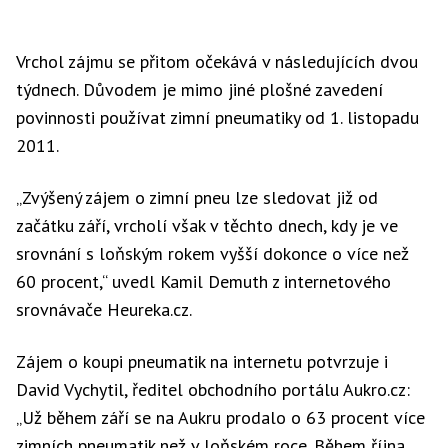
Vrchol zájmu se přitom očekává v následujících dvou
týdnech. Důvodem je mimo jiné plošné zavedení
povinnosti používat zimní pneumatiky od 1. listopadu
2011.
„Zvýšený zájem o zimní pneu lze sledovat již od
začátku září, vrcholí však v těchto dnech, kdy je ve
srovnání s loňským rokem vyšší dokonce o více než
60 procent,“ uvedl Kamil Demuth z internetového
srovnávače Heureka.cz.
Zájem o koupi pneumatik na internetu potvrzuje i
David Vychytil, ředitel obchodního portálu Aukro.cz:
„Už během září se na Aukru prodalo o 63 procent více
zimních pneumatik než v loňském roce. Během října