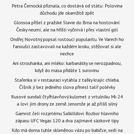
Petra Černocká přiznala, co dostává od státu: Polovina
důchodu jde okamžitě zpět
Glossoa přišel z pražské Slavie do Brna na hostování.
Česky neumí, ale na hřišti vyčnívá i přes vlastní gól
Ondřej Novotný popsal rostoucí popularitu. Ve Varech ho
fanoušci zastavovali na každém kroku, stěžovat si ale
nechce
Ani strouhanka, ani mléko: karbanátky se nerozpadnou,
když do masa přidáte 1 surovinu
Stařenka si v restauraci vytáhla z tašky krajíc chleba.
Číšník jí bez jediného slova přinesl talíř polévky
Rusové sundali čtyřhlavňový kulomet z vrtulníku Mi-24
a loví jím drony ze země. Jenomže je až příliš silný
Gamrot čelí rozjetému Salkilldovi. Rozbor hlavního
zápasu UFC Vegas 120 a dva zajímavé sázkové tipy
Kdo má doma tuhle skleněnou vázu po babičce, sedí na