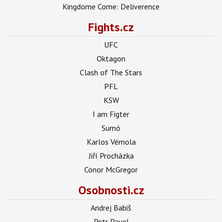
Kingdome Come: Deliverence
Fights.cz
UFC
Oktagon
Clash of The Stars
PFL
KSW
I am Figter
Sumó
Karlos Vémola
Jiří Procházka
Conor McGregor
Osobnosti.cz
Andrej Babiš
Petr Pavel