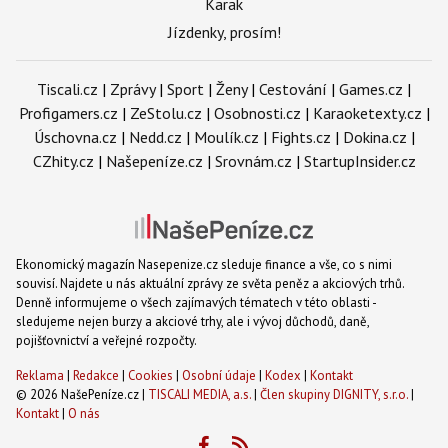
Karak
Jízdenky, prosím!
Tiscali.cz
|
Zprávy
|
Sport
|
Ženy
|
Cestování
|
Games.cz
|
Profigamers.cz
|
ZeStolu.cz
|
Osobnosti.cz
|
Karaoketexty.cz
|
Úschovna.cz
|
Nedd.cz
|
Moulík.cz
|
Fights.cz
|
Dokina.cz
|
CZhity.cz
|
Našepeníze.cz
|
Srovnám.cz
|
StartupInsider.cz
Ekonomický magazín Nasepenize.cz sleduje finance a vše, co s nimi
souvisí. Najdete u nás aktuální zprávy ze světa peněz a akciových trhů.
Denně informujeme o všech zajímavých tématech v této oblasti -
sledujeme nejen burzy a akciové trhy, ale i vývoj důchodů, daně,
pojišťovnictví a veřejné rozpočty.
Reklama
|
Redakce
|
Cookies
|
Osobní údaje
|
Kodex
|
Kontakt
© 2026 NašePeníze.cz |
TISCALI MEDIA, a.s.
|
Člen skupiny DIGNITY, s.r.o.
|
Kontakt
|
O nás