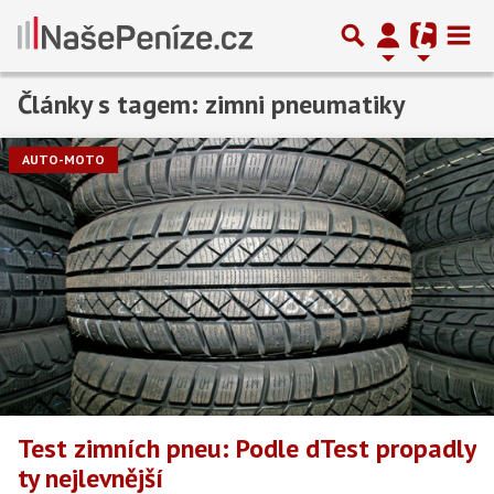
Články s tagem: zimni pneumatiky
AUTO-MOTO
Test zimních pneu: Podle dTest propadly
ty nejlevnější