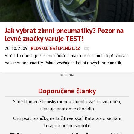
Jak vybrat zimní pneumatiky? Pozor na
levné značky varuje TEST!
20. 10. 2009
|
REDAKCE NAŠEPENÍZE.CZ
V těchto dnech počasí nutí řidiče a majitele automobilů přezouvat
na zimní pneumatiky. Pokud zvažujete koupi nových pneumatik,
nezapomeňte správně vybrat pro své auto! Podle čeho by jste se
měli řídit?
Doporučené články
Silně tlumené tenisky mohou tlumit i váš krevní oběh,
ukazuje anatomie chodidla
„Chci psát písničky, ne točit reelska.“ Katarzia o selhání,
terapii a online samotě