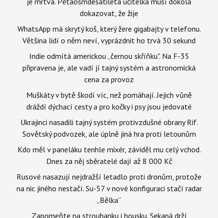
je mrtvá. Pětaosmdesátiletá učitelka musí dokola
dokazovat, že žije
WhatsApp má skrytý koš, který žere gigabajty v telefonu.
Většina lidí o něm neví, vyprázdnit ho trvá 30 sekund
Indie odmítá americkou „černou skříňku". Na F-35
připravena je, ale vadí jí tajný systém a astronomická
cena za provoz
Muškáty v bytě škodí víc, než pomáhají. Jejich vůně
dráždí dýchací cesty a pro kočky i psy jsou jedovaté
Ukrajinci nasadili tajný systém protivzdušné obrany Rif.
Sovětský podvozek, ale úplně jiná hra proti letounům
Kdo měl v paneláku tenhle mixér, záviděl mu celý vchod.
Dnes za něj sběratelé dají až 8 000 Kč
Rusové nasazují nejdražší letadlo proti dronům, protože
na nic jiného nestačí. Su-57 v nové konfiguraci stačí radar
„Bělka“
Zapomeňte na strouhanku i housku. Sekaná drží