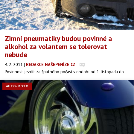
Zimní pneumatiky budou povinné a
alkohol za volantem se tolerovat
nebude
4. 2. 2011
|
REDAKCE NAŠEPENÍZE.CZ
Povinnost jezdit za špatného počasí v období od 1. listopadu do
31. března se zimními pneumatikami zavádí novela zákona o
provozu na pozemních komunikacích, kterou poslanci schválili v
AUTO-MOTO
pátek. Zároveň odmítli možnost, aby řidiči s 0,3 promile alkoholu v
krvi unikli bodovému trestu.