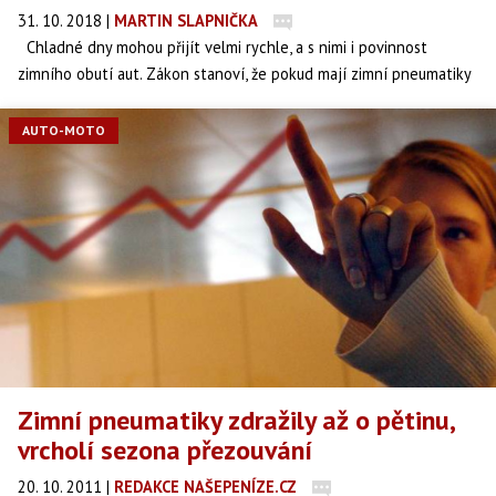
31. 10. 2018
|
MARTIN SLAPNIČKA
Chladné dny mohou přijít velmi rychle, a s nimi i povinnost
zimního obutí aut. Zákon stanoví, že pokud mají zimní pneumatiky
vzorek nižší než 4 mm, je třeba pořídit nové. Podle doporučení
výrobců byste měli měnit pneumatiky po čtyřech až šesti letech
AUTO-MOTO
užívání. Spolehlivým rádcem při výběru kvalitních gum je časopis
dTest, který ve spolupráci s německým autoklubem ADAC přinesl
výsledky nového testu zimních pneumatik o průměru ráfku 14 a 16
palců. Závěr je jednoznačný – šetřit se nevyplácí.
Zimní pneumatiky zdražily až o pětinu,
vrcholí sezona přezouvání
20. 10. 2011
|
REDAKCE NAŠEPENÍZE.CZ