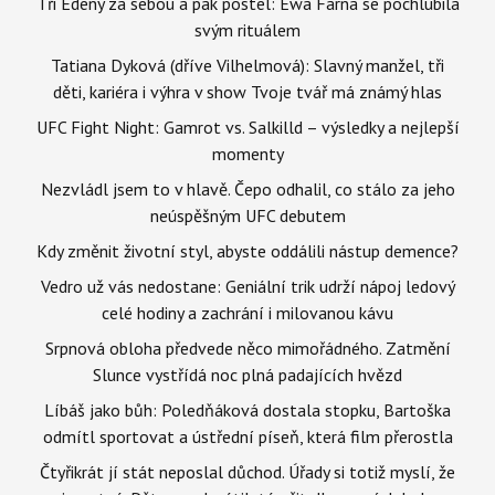
Tři Edeny za sebou a pak postel: Ewa Farna se pochlubila
svým rituálem
Tatiana Dyková (dříve Vilhelmová): Slavný manžel, tři
děti, kariéra i výhra v show Tvoje tvář má známý hlas
UFC Fight Night: Gamrot vs. Salkilld – výsledky a nejlepší
momenty
Nezvládl jsem to v hlavě. Čepo odhalil, co stálo za jeho
neúspěšným UFC debutem
Kdy změnit životní styl, abyste oddálili nástup demence?
Vedro už vás nedostane: Geniální trik udrží nápoj ledový
celé hodiny a zachrání i milovanou kávu
Srpnová obloha předvede něco mimořádného. Zatmění
Slunce vystřídá noc plná padajících hvězd
Líbáš jako bůh: Poledňáková dostala stopku, Bartoška
odmítl sportovat a ústřední píseň, která film přerostla
Čtyřikrát jí stát neposlal důchod. Úřady si totiž myslí, že