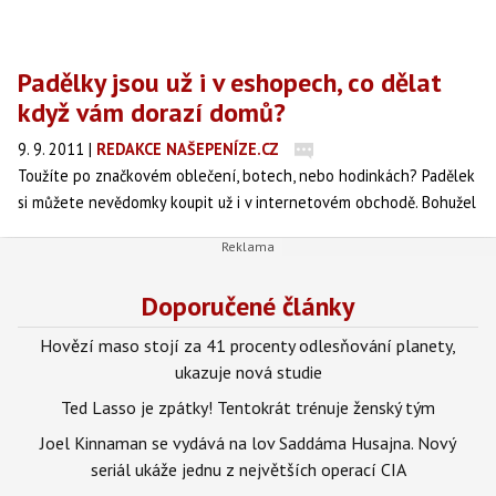
Padělky jsou už i v eshopech, co dělat
když vám dorazí domů?
9. 9. 2011
|
REDAKCE NAŠEPENÍZE.CZ
Toužíte po značkovém oblečení, botech, nebo hodinkách? Padělek
si můžete nevědomky koupit už i v internetovém obchodě. Bohužel
za peníze originálu a většinou s mizivou kvalitou. Co v takovém
případě dělat?
Doporučené články
Hovězí maso stojí za 41 procenty odlesňování planety,
ukazuje nová studie
Ted Lasso je zpátky! Tentokrát trénuje ženský tým
Joel Kinnaman se vydává na lov Saddáma Husajna. Nový
seriál ukáže jednu z největších operací CIA