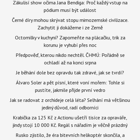
Zákulisí show očima Jana Bendiga: Proč každý vstup na
pódium musí být událost
Černé díry mohou skrývat stopu mimozemské civilizace.
Zachytit ji dokážeme i ze Země
Octomilky v kuchyni? Zapomeňte na plácačku, trik za
korunu je vyhubí přes noc
Předpověď, kterou nikdo nechtěl. ČHMÚ: Pořádně se
ochladí až na konci srpna
Je běhání dole bez opravdu tak zdravé, jak se tvrdí?
Álvaro Soler a pět písní, které voní mořem: Tohle si
pustíte, jakmile přijde první vedro
Jak se radovat z orchideje celá léta? Selhání má většinou
jediný důvod, radí odborníci
Krabička za 125 Kč z Actionu ušetří tisíce za opraváře,
jindy stojí 10 000 Kč. Regál s nářadím je věčně prázdný
Rusko zjistilo, že éra bitevních helikoptér skončila, a