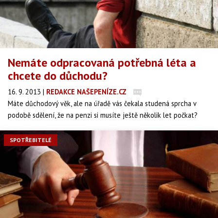
Nemáte odpracovaná potřebná léta a
chcete do důchodu?
16. 9. 2013
|
REDAKCE NAŠEPENÍZE.CZ
Máte důchodový věk, ale na úřadě vás čekala studená sprcha v
podobě sdělení, že na penzi si musíte ještě několik let počkat?
Důvod? Chybí roky na splnění potřebné doby pojištění. S tím se
setkávají ženy, které doma pečovaly o děti, nebo lidé, kteří přišli
SPOTŘEBITELÉ
na určitou dobu o zaměstnání.