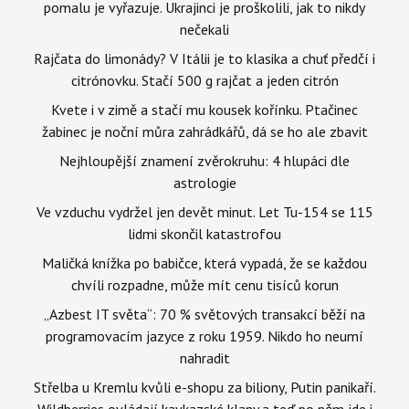
pomalu je vyřazuje. Ukrajinci je proškolili, jak to nikdy
nečekali
Rajčata do limonády? V Itálii je to klasika a chuť předčí i
citrónovku. Stačí 500 g rajčat a jeden citrón
Kvete i v zimě a stačí mu kousek kořínku. Ptačinec
žabinec je noční můra zahrádkářů, dá se ho ale zbavit
Nejhloupější znamení zvěrokruhu: 4 hlupáci dle
astrologie
Ve vzduchu vydržel jen devět minut. Let Tu-154 se 115
lidmi skončil katastrofou
Maličká knížka po babičce, která vypadá, že se každou
chvíli rozpadne, může mít cenu tisíců korun
„Azbest IT světa“: 70 % světových transakcí běží na
programovacím jazyce z roku 1959. Nikdo ho neumí
nahradit
Střelba u Kremlu kvůli e-shopu za biliony, Putin panikaří.
Wildberries ovládají kavkazské klany a teď po něm jde i