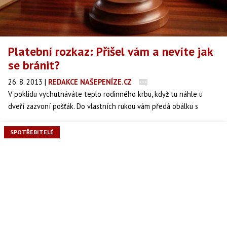
Platební rozkaz: Přišel vám a nevíte jak
se bránit?
26. 8. 2013
|
REDAKCE NAŠEPENÍZE.CZ
V poklidu vychutnáváte teplo rodinného krbu, když tu náhle u
dveří zazvoní pošťák. Do vlastních rukou vám předá obálku s
barevným pruhem. S obavami ji otevřete a na listu tučně svítí
nápis „Platební rozkaz“. Co teď dělat? O co se jedná a jak se
SPOTŘEBITELÉ
zachovat?