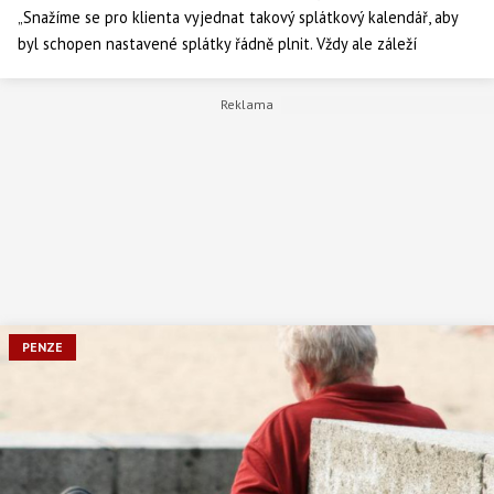
„Snažíme se pro klienta vyjednat takový splátkový kalendář, aby
byl schopen nastavené splátky řádně plnit. Vždy ale záleží
především na klientovi, jak se k problému postaví a jestli má
opravdu upřímnou snahu situaci řešit,“ říká Stanislav Skalický,
ředitel Asociace občanských poraden.
PENZE