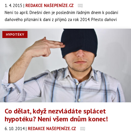
1. 4. 2015
|
REDAKCE NAŠEPENÍZE.CZ
Není to apríl. Dnešní den je posledním řádným dnem k podání
daňového přiznání k dani z příjmů za rok 2014. Přesto daňoví
poplatníci mají stále dost času.
HYPOTÉKY
Co dělat, když nezvládáte splácet
hypotéku? Není všem dnům konec!
6. 10. 2014
|
REDAKCE NAŠEPENÍZE.CZ