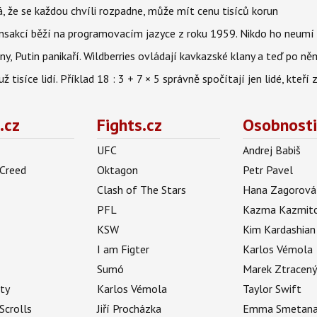
á, že se každou chvíli rozpadne, může mít cenu tisíců korun
nsakcí běží na programovacím jazyce z roku 1959. Nikdo ho neumí 
ny, Putin panikaří. Wildberries ovládají kavkazské klany a teď po něm
isíce lidí. Příklad 18 : 3 + 7 × 5 správně spočítají jen lidé, kteří 
.cz
Fights.cz
Osobnosti
UFC
Andrej Babiš
 Creed
Oktagon
Petr Pavel
Clash of The Stars
Hana Zagorová
PFL
Kazma Kazmit
KSW
Kim Kardashian
I am Figter
Karlos Vémola
Sumó
Marek Ztracen
uty
Karlos Vémola
Taylor Swift
Scrolls
Jiří Procházka
Emma Smetan