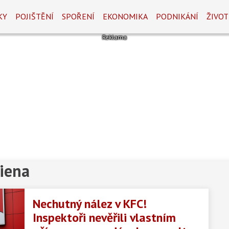
KY
POJIŠTĚNÍ
SPOŘENÍ
EKONOMIKA
PODNIKÁNÍ
ŽIVOT
iena
Nechutný nález v KFC!
Inspektoři nevěřili vlastním