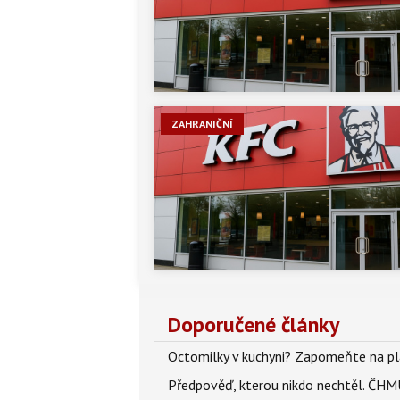
ZAHRANIČNÍ
Doporučené články
Octomilky v kuchyni? Zapomeňte na plác
Předpověď, kterou nikdo nechtěl. ČHMÚ