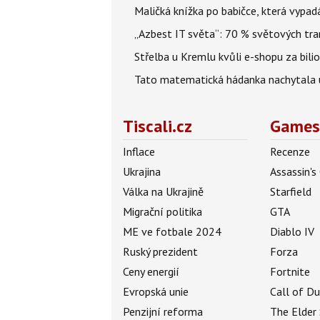
Maličká knížka po babičce, která vypad
„Azbest IT světa“: 70 % světových tra
Střelba u Kremlu kvůli e-shopu za bilio
Tato matematická hádanka nachytala už t
Tiscali.cz
Games
Inflace
Recenze
Ukrajina
Assassin's
Válka na Ukrajině
Starfield
Migrační politika
GTA
ME ve fotbale 2024
Diablo IV
Ruský prezident
Forza
Ceny energií
Fortnite
Evropská unie
Call of D
Penzijní reforma
The Elder 