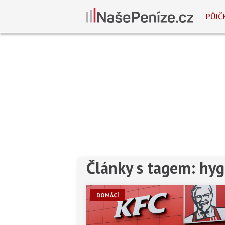
PŮJČ
Články s tagem: hyg
DOMÁCÍ