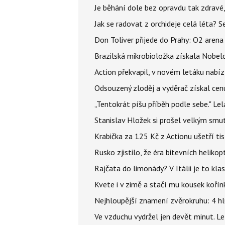
Je běhání dole bez opravdu tak zdravé, 
Jak se radovat z orchideje celá léta? S
Don Toliver přijede do Prahy: O2 arena 
Brazilská mikrobioložka získala Nobelo
Action překvapil, v novém letáku nabízí
Odsouzený zloděj a vyděrač získal cenu
„Tentokrát píšu příběh podle sebe." Le
Stanislav Hložek si prošel velkým smut
Krabička za 125 Kč z Actionu ušetří tis
Rusko zjistilo, že éra bitevních helikopt
Rajčata do limonády? V Itálii je to klas
Kvete i v zimě a stačí mu kousek kořín
Nejhloupější znamení zvěrokruhu: 4 hl
Ve vzduchu vydržel jen devět minut. L