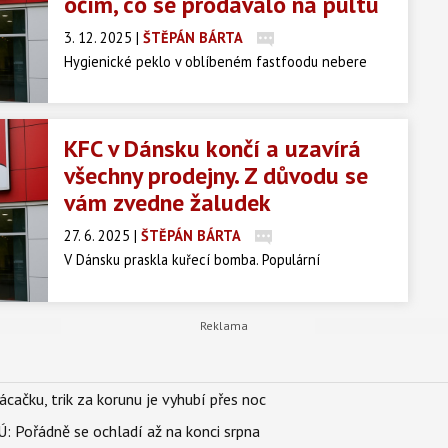
očím, co se prodávalo na pultu
3. 12. 2025
|
ŠTĚPÁN BÁRTA
Hygienické peklo v oblíbeném fastfoodu nebere
konce. Sotva utichl skandál s údajně přepisovanými
daty trvanlivosti u kuřecího masa, řítí se na řetězec
KFC další pohroma. Tentokrát inspektoři Státní
KFC v Dánsku končí a uzavírá
zemědělské a potravinářské inspekce (SZPI) narazili
všechny prodejny. Z důvodu se
přímo na výdejním pultu na něco, co byste v ústech
vám zvedne žaludek
rozhodně mít nechtěli. V pobočce v Jenišově na
Karlovarsku se prodávaly muffiny pokryté viditelnou
27. 6. 2025
|
ŠTĚPÁN BÁRTA
plísní. Jde už o třetí vážný prohřešek během krátké
V Dánsku praskla kuřecí bomba. Populární
chvíle.
fastfoodový řetězec KFC tam zavírá všech 11 svých
restaurací poté, co vyšlo najevo, že s masem se tam
čarovalo tak dlouho, až to zaujalo i veterináře. Bývalí
zaměstnanci otevřeně popsali šokující praktiky,
které se ve fastfoodech měly dít celé roky.
ačku, trik za korunu je vyhubí přes noc
: Pořádně se ochladí až na konci srpna