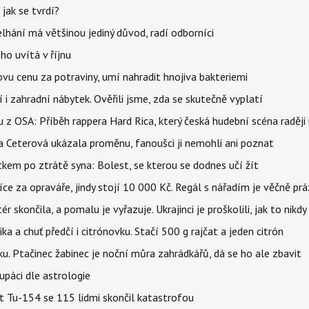
jak se tvrdí?
elhání má většinou jediný důvod, radí odborníci
ho uvítá v říjnu
vu cenu za potraviny, umí nahradit hnojiva bakteriemi
 i zahradní nábytek. Ověřili jsme, zda se skutečně vyplatí
 z OSA: Příběh rappera Hard Rica, který česká hudební scéna raději 
la Ceterová ukázala proměnu, fanoušci ji nemohli ani poznat
kem po ztrátě syna: Bolest, se kterou se dodnes učí žít
íce za opraváře, jindy stojí 10 000 Kč. Regál s nářadím je věčně pr
ér skončila, a pomalu je vyřazuje. Ukrajinci je proškolili, jak to nikdy
ika a chuť předčí i citrónovku. Stačí 500 g rajčat a jeden citrón
ku. Ptačinec žabinec je noční můra zahrádkářů, dá se ho ale zbavit
upáci dle astrologie
et Tu-154 se 115 lidmi skončil katastrofou