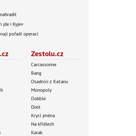
nahradit
 jde i Kyjev
znají pořadí operací
.cz
Zestolu.cz
Carcassonne
Bang
Osadníci z Katanu
ch
Monopoly
Dobble
Dixit
ý
Krycí jména
Na křídlech
a
Karak