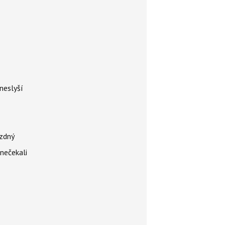
neslyší
ázdný
 nečekali