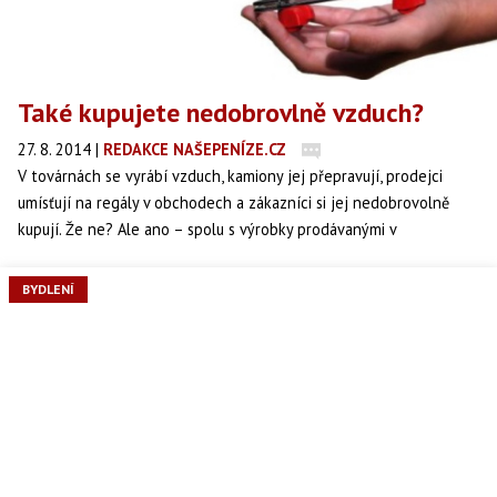
Také kupujete nedobrovlně vzduch?
27. 8. 2014
|
REDAKCE NAŠEPENÍZE.CZ
V továrnách se vyrábí vzduch, kamiony jej přepravují, prodejci
umísťují na regály v obchodech a zákazníci si jej nedobrovolně
kupují. Že ne? Ale ano – spolu s výrobky prodávanými v
nadměrných obalech. Bezdůvodně velké obaly zbytečně zatěžují
životní prostředí a matou zákazníky.
BYDLENÍ