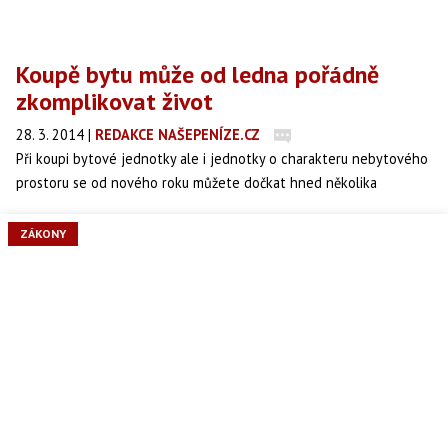
Koupě bytu může od ledna pořádně
zkomplikovat život
28. 3. 2014
|
REDAKCE NAŠEPENÍZE.CZ
Při koupi bytové jednotky ale i jednotky o charakteru nebytového
prostoru se od nového roku můžete dočkat hned několika
nemilých překvapení, které vám mohou pořádně zkomplikovat
život. Mezi nejznámější problémy se řadí dluhy původního majitele,
ZÁKONY
které kupující může nevědomky získat spolu s bytem a nový
vlastník je pak povinen tyto závazky uhradit.