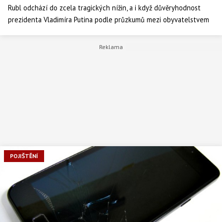
Rubl odchází do zcela tragických nížin, a i když důvěryhodnost
prezidenta Vladimíra Putina podle průzkumů mezi obyvatelstvem
údajně překonala důvěru v Boha, Ruská federace je na hraně
zabřednutí do vleklé finanční a ekonomické krize.
POJIŠTĚNÍ