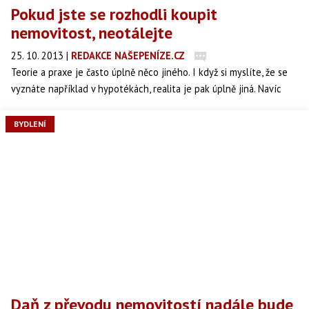
Pokud jste se rozhodli koupit
nemovitost, neotálejte
25. 10. 2013
|
REDAKCE NAŠEPENÍZE.CZ
Teorie a praxe je často úplně něco jiného. I když si myslíte, že se
vyznáte například v hypotékách, realita je pak úplně jiná. Navíc
většina z nás si hypotéku bere jednou za život, takže praxí se
zkušenosti získat nedají. Můžete si nechat poradit od známých,
BYDLENÍ
banky, od finančního poradce nebo například realitního makléře.
Daň z převodu nemovitostí nadále bude