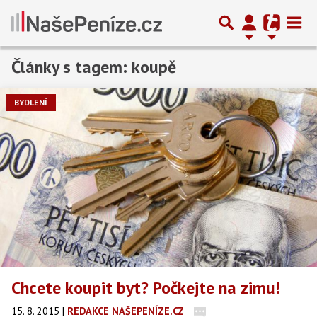
Články s tagem: koupě
Předchozí
1
2
Další
BYDLENÍ
Chcete koupit byt? Počkejte na zimu!
15. 8. 2015
|
REDAKCE NAŠEPENÍZE.CZ