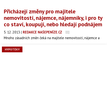
Přicházejí změny pro majitele
nemovitostí, nájemce, nájemníky, i pro ty
co staví, koupují, nebo hledají podnájem
5. 12. 2013
|
REDAKCE NAŠEPENÍZE.CZ
Mnoho zásadních změn čeká na majitele nemovitostí, nájemce a
nájemníky, ale také na ty, kdo si nové bydlení staví, chtějí koupit,
nebo hledají podnájem. Od nového roku začne platit nový
HYPOTÉKY
Občanský zákoník (NOZ), který přichází s řadou zásadních změn –
ty dávají větší práva jak majitelům nemovitosti, tak nájemcům,
zároveň se ale také rozšiřují povinnosti a zodpovědnost s
nemovitostmi spojené. Jaké jsou zásadní změny v právní úpravě a
jak se konkrétně mohou projevit na realitním trhu?