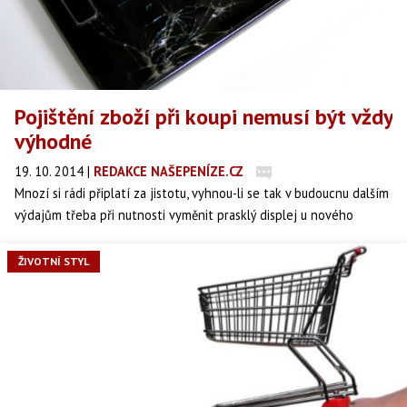
Pojištění zboží při koupi nemusí být vždy
výhodné
19. 10. 2014
|
REDAKCE NAŠEPENÍZE.CZ
Mnozí si rádi připlatí za jistotu, vyhnou-li se tak v budoucnu dalším
výdajům třeba při nutnosti vyměnit prasklý displej u nového
telefonu. Pojištění proti škodě a krádeži je čím dál populárnější.
Záruka řeší vady, pojištění zase pamatuje na nechtěné pády, a to
ŽIVOTNÍ STYL
se přeci vyplatí. Nebo snad ne? Existují i nevýhody této
vychvalované služby.