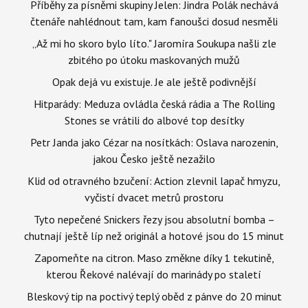
Příběhy za písněmi skupiny Jelen: Jindra Polák nechává
čtenáře nahlédnout tam, kam fanoušci dosud nesměli
„Až mi ho skoro bylo líto." Jaromíra Soukupa našli zle
zbitého po útoku maskovaných mužů
Opak dejá vu existuje. Je ale ještě podivnější
Hitparády: Meduza ovládla česká rádia a The Rolling
Stones se vrátili do albové top desítky
Petr Janda jako Cézar na nosítkách: Oslava narozenin,
jakou Česko ještě nezažilo
Klid od otravného bzučení: Action zlevnil lapač hmyzu,
vyčistí dvacet metrů prostoru
Tyto nepečené Snickers řezy jsou absolutní bomba –
chutnají ještě líp než originál a hotové jsou do 15 minut
Zapomeňte na citron. Maso změkne díky 1 tekutině,
kterou Řekové nalévají do marinády po staletí
Bleskový tip na poctivý teplý oběd z pánve do 20 minut