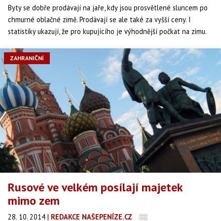
Byty se dobře prodávají na jaře, kdy jsou prosvětlené sluncem po
chmurné oblačné zimě. Prodávají se ale také za vyšší ceny. I
statistiky ukazují, že pro kupujícího je výhodnější počkat na zimu.
Může pak pořídit vlastní byt se slevou.
ZAHRANIČNÍ
Rusové ve velkém posílají majetek
mimo zem
28. 10. 2014
|
REDAKCE NAŠEPENÍZE.CZ