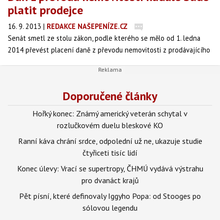
platit prodejce
16. 9. 2013
|
REDAKCE NAŠEPENÍZE.CZ
Senát smetl ze stolu zákon, podle kterého se mělo od 1. ledna
2014 převést placení daně z převodu nemovitosti z prodávajícího
na kupujícího. Prodej nemovitosti se tedy nijak pro příští rok
nezmění a nadále bude tuto daň platit prodávající.
Doporučené články
Hořký konec: Známý americký veterán schytal v
rozlučkovém duelu bleskové KO
Ranní káva chrání srdce, odpolední už ne, ukazuje studie
čtyřiceti tisíc lidí
Konec úlevy: Vrací se supertropy, ČHMÚ vydává výstrahu
pro dvanáct krajů
Pět písní, které definovaly Iggyho Popa: od Stooges po
sólovou legendu