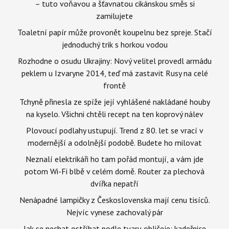
– tuto voňavou a šťavnatou cikánskou směs si
zamilujete
Toaletní papír může provonět koupelnu bez spreje. Stačí
jednoduchý trik s horkou vodou
Rozhodne o osudu Ukrajiny: Nový velitel provedl armádu
peklem u Izvaryne 2014, teď má zastavit Rusy na celé
frontě
Tchyně přinesla ze spíže její vyhlášené nakládané houby
na kyselo. Všichni chtěli recept na ten koprový nálev
Plovoucí podlahy ustupují. Trend z 80. let se vrací v
modernější a odolnější podobě. Budete ho milovat
Neznalí elektrikáři ho tam pořád montují, a vám jde
potom Wi-Fi blbě v celém domě. Router za plechová
dvířka nepatří
Nenápadné lampičky z Československa mají cenu tisíců.
Nejvíc vynese zachovalý pár
Jak se nechat ostříhat podle tvaru obličeje: kadeřnice