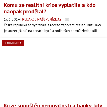
Komu se realitní krize vyplatila a kdo
naopak prodělal?
17. 3. 2014
|
REDAKCE NAŠEPENÍZE.CZ
Česká republika se vyhrabala z recese započaté realitní krizí. Jaký
je součet „škod“ na cenách bytů a rodinných domů? Nedopadli
jsme zdaleka nejhůře.
EKONOMIKA
Krize spouštějí nemovitosti a banky, kdy