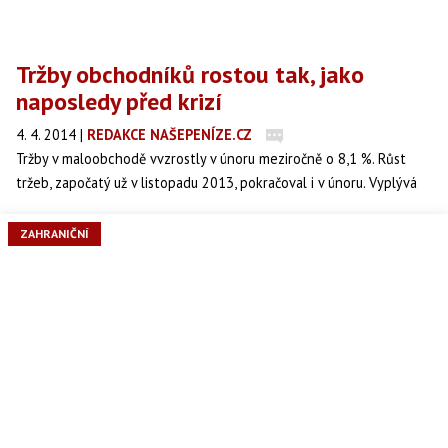
Tržby obchodníků rostou tak, jako
naposledy před krizí
4. 4. 2014
|
REDAKCE NAŠEPENÍZE.CZ
Tržby v maloobchodě vvzrostly v únoru meziročně o 8,1 %. Růst
tržeb, započatý už v listopadu 2013, pokračoval i v únoru. Vyplývá
to z dat statistického úřadu.
ZAHRANIČNÍ