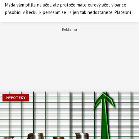
Mzda vám přišla na účet, ale protože máte eurový účet v bance
působící v Řecku, k penězům se již jen tak nedostanete. Platební
kartou, kterou vydala řecká banka, ale můžete nakupovat jen v
rámci Řecka, vybrat si denně můžete jen 60 euro na jednu kartu.
Jen chudák řecký obchodník nesmí během bankovních prázdnin
odmítnout platbu s kreditními, debetními a předplacenými kartami,
i když vlastně ani neví, jakou jím hodnotu inkasovaná „řecká eura“
vlastně mají.
HYPOTÉKY