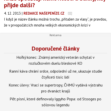
přijde další?
4. 12. 2013
|
REDAKCE NAŠEPENÍZE.CZ
I když je název článku možná trochu „přitažen za vlasy“, je pravdou,
že v prvopočátcích mnoha velkých ekonomických krizí v
posledních letech stály nemovitosti, resp. bublina na realitním
trhu spojena s liberalizací na finančním trhu, která vedla k
neřízenému úvěrování a následnému krachu.
Doporučené články
Hořký konec: Známý americký veterán schytal v
rozlučkovém duelu bleskové KO
Ranní káva chrání srdce, odpolední už ne, ukazuje studie
čtyřiceti tisíc lidí
Konec úlevy: Vrací se supertropy, ČHMÚ vydává výstrahu
pro dvanáct krajů
Pět písní, které definovaly Iggyho Popa: od Stooges po
sólovou legendu