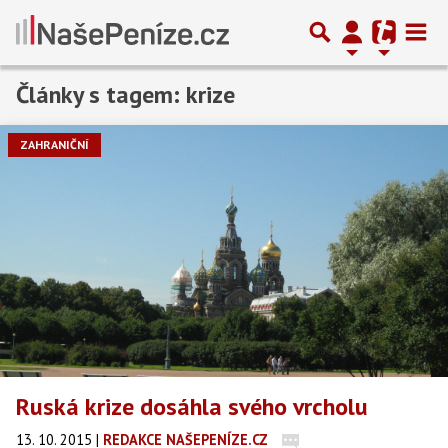
Články s tagem: krize
Předchozí
1
2
3
4
…
10
Další
ZAHRANIČNÍ
Ruská krize dosáhla svého vrcholu
13. 10. 2015
|
REDAKCE NAŠEPENÍZE.CZ