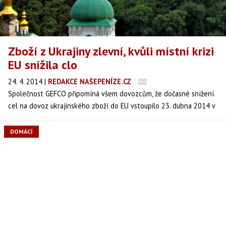
Zboží z Ukrajiny zlevní, kvůli místní krizi
EU snížila clo
24. 4. 2014
|
REDAKCE NAŠEPENÍZE.CZ
Společnost GEFCO připomíná všem dovozcům, že dočasné snížení
cel na dovoz ukrajinského zboží do EU vstoupilo 23. dubna 2014 v
platnost. O tomto kroku rozhodl již dříve Evropský parlament ve
snaze snížit hospodářské důsledky současné krize na Ukrajině.
DOMÁCÍ