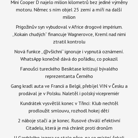
Mini Cooper D najelo milion kilometrů bez jediné výměny
motoru. Němec s ním objel 25 zemí a míří na další
milion
Prigožinův syn vybudoval v Africe drogové impérium.
„Kokain chudých“ financuje Wagnerovce, Kreml nad nimi
ztratil kontrolu
Nová funkce „@všichni“ ignoruje i vypnutá oznámení.
WhatsApp konečně dává do pořádku, co pokazil
Fanoušci tureckého Besiktase kritizují bývalého
reprezentanta Černého
Gang kradl auta ve Francii a Belgii, přebíjel VIN v Česku a
prodával je v Polsku. Naletěl i polský vicepremiér
Kundrátek vysvětlil konec v Třinci: Klub nechtěl
prodloužit smlouvu, rozhodl hokej dětí
2 náboje stačí a je konec. Rusové chválí efektivní
Citadelu, která je má chránit proti dronům
U Gardského jezera se stalo něco, na co místní čekali