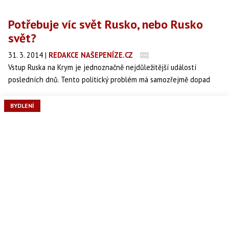
Potřebuje víc svět Rusko, nebo Rusko
svět?
31. 3. 2014
|
REDAKCE NAŠEPENÍZE.CZ
Vstup Ruska na Krym je jednoznačně nejdůležitější událostí
posledních dnů. Tento politický problém má samozřejmě dopad
také na ekonomiku. Pokud se však situace neposune k vojenské
konfrontaci, což je málo pravděpodobné, tak zřejmě opět dojde k
BYDLENÍ
situaci, kdy proběhne výměna něco za něco.