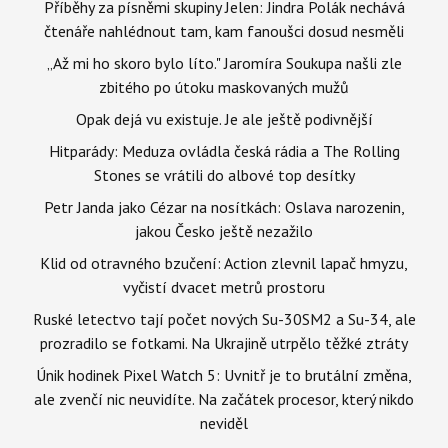
Příběhy za písněmi skupiny Jelen: Jindra Polák nechává
čtenáře nahlédnout tam, kam fanoušci dosud nesměli
„Až mi ho skoro bylo líto." Jaromíra Soukupa našli zle
zbitého po útoku maskovaných mužů
Opak dejá vu existuje. Je ale ještě podivnější
Hitparády: Meduza ovládla česká rádia a The Rolling
Stones se vrátili do albové top desítky
Petr Janda jako Cézar na nosítkách: Oslava narozenin,
jakou Česko ještě nezažilo
Klid od otravného bzučení: Action zlevnil lapač hmyzu,
vyčistí dvacet metrů prostoru
Ruské letectvo tají počet nových Su-30SM2 a Su-34, ale
prozradilo se fotkami. Na Ukrajině utrpělo těžké ztráty
Únik hodinek Pixel Watch 5: Uvnitř je to brutální změna,
ale zvenčí nic neuvidíte. Na začátek procesor, který nikdo
neviděl