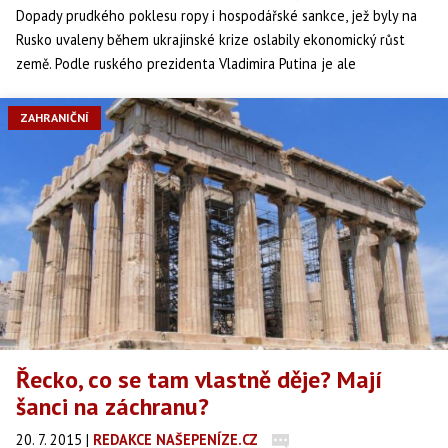
Dopady prudkého poklesu ropy i hospodářské sankce, jež byly na
Rusko uvaleny během ukrajinské krize oslabily ekonomický růst
země. Podle ruského prezidenta Vladimira Putina je ale
ekonomická krize zažehnána a již dosáhla svého vrcholu.
ZAHRANIČNÍ
Řecko, co se tam vlastně děje? Mají
šanci na záchranu?
20. 7. 2015
|
REDAKCE NAŠEPENÍZE.CZ