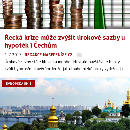
Řecká krize může zvýšit úrokové sazby u
hypoték i Čechům
1. 7. 2015
|
REDAKCE NAŠEPENÍZE.CZ
Úrokové sazby stále klesají a mnoho lidí stále navštěvuje banky
kvůli hypotečním úvěrům. Jenže jak dlouho nízké úroky vydrží a jak
moc do hypoteční oblasti zasáhnou doporučení od České národní
banky? Na to jsme se zeptali odborníka nejen na hypotéky ze
EVROPSKÁ UNIE
společnosti Fincentrum Davida Bureše.