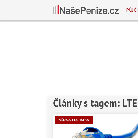
PŮJČ
Články s tagem: LTE
VĚDA A TECHNIKA