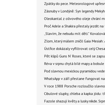
Zpátky do pece. Meteorologové upřesn
Zásnuby v Londýně: Syn legendy Mekyho
Oleokantal z olivového oleje chrání m
Proč Adele a Shakira přestaly jezdit na t
„Slavím, že nebudu mít děti." Kovalová
Zlom, který málem zničil Gaia Mesiah: 
Ústřice dokázaly vyfiltrovat celý Ches
Pět klipů Guns N‘ Roses, které se zapsa
Réva v srpnu chytá bílé mapy a bobule 
Pod slavnou mexickou pyramidou vede t
WhatsApp v září přestane fungovat na n
V roce 1988 Porsche rozloučilo slavno
Cibulové slupky, chleba a kapka jódu: t
Fazole shazují květy a lusky nikde. Sr