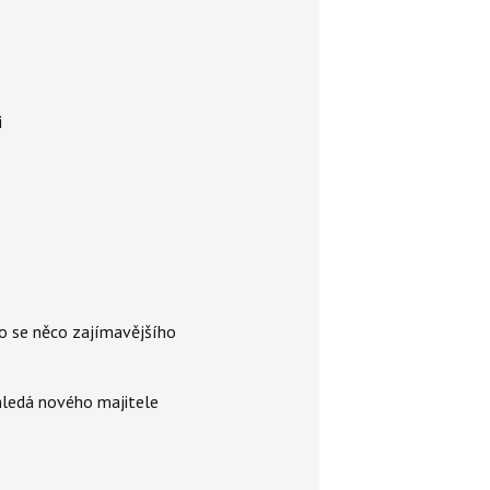
i
lo se něco zajímavějšího
 hledá nového majitele