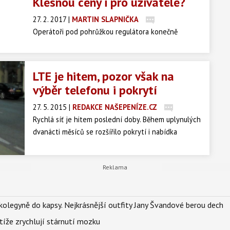
Klesnou ceny i pro uživatele?
27. 2. 2017
|
MARTIN SLAPNIČKA
Operátoři pod pohrůžkou regulátora konečně
přistoupili ke zlevnění velkoobchodních cen LTE.
Stávající výše cen neodpovídala požadavkům aukce
frekvencí z roku 2013. K plnohodnotné konkurenci
LTE je hitem, pozor však na
virtuálních operátorů v nabídce LTE připojení však
výběr telefonu i pokrytí
nově stanovené ceny zdaleka nestačí.
27. 5. 2015
|
REDAKCE NAŠEPENÍZE.CZ
Rychlá síť je hitem poslední doby. Během uplynulých
dvanácti měsíců se rozšířilo pokrytí i nabídka
telefonů, které ho umějí využít. Označení „LTE
podporováno“ vám však vždy nezaručí, že se budete
moci do této sítě připojit. Co si podle sdružení
spotřebitelů dTest ohlídat, pokud toužíte po
rychlém internetu v mobilu?
olegyně do kapsy. Nejkrásnější outfity Jany Švandové berou dech
íže zrychlují stárnutí mozku