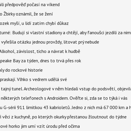
ili předpověď počasí na víkend
 Žbirky oznámil, že se žení
ozek myší, u lidí zatím chybí důkaz
urné: Budují si vlastní stadiony a chtějí, aby fanoušci jezdili za nim
 vyřešila otázku jednou provždy, litovat prý nebude
Alkohol, závislost, ticho a návrat k hudbě
apeake Bay za týden, dnes to trvá přes rok
ly do rockové historie
praskají. Vlhko s vedrem udělá své
ajný tunel. Archeologové v něm hledali vstup do podsvětí, objevi
ěkterých telefonech s Androidem. Ověřte si, zda se to týká i vás
u G-sérii 911 limitkou 43 kabrioletů. Jedno z nich má 67 000 km a
ři věci z kuchyně, po kterých okurky přestanou žloutnout do týdne
pnové horko jim umí vzít úrodu před očima