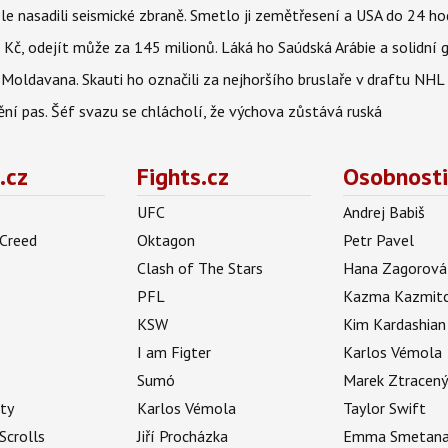
e nasadili seismické zbraně. Smetlo ji zemětřesení a USA do 24 hod
ů Kč, odejít může za 145 milionů. Láká ho Saúdská Arábie a solidní 
oldavana. Skauti ho označili za nejhoršího bruslaře v draftu NHL
ní pas. Šéf svazu se chlácholí, že výchova zůstává ruská
.cz
Fights.cz
Osobnosti
UFC
Andrej Babiš
 Creed
Oktagon
Petr Pavel
Clash of The Stars
Hana Zagorová
PFL
Kazma Kazmit
KSW
Kim Kardashian
I am Figter
Karlos Vémola
Sumó
Marek Ztracen
uty
Karlos Vémola
Taylor Swift
Scrolls
Jiří Procházka
Emma Smetan