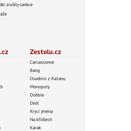
in zrušily sankce
gáže
.cz
Zestolu.cz
Carcassonne
Bang
Osadníci z Katanu
ch
Monopoly
Dobble
Dixit
ý
Krycí jména
Na křídlech
a
Karak