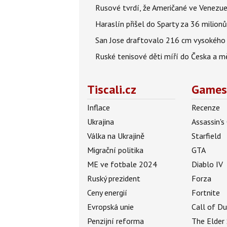
Rusové tvrdí, že Američané ve Venezuel
Haraslín přišel do Sparty za 36 milion
San Jose draftovalo 216 cm vysokého M
Ruské tenisové děti míří do Česka a mě
Tiscali.cz
Games
Inflace
Recenze
Ukrajina
Assassin's
Válka na Ukrajině
Starfield
Migrační politika
GTA
ME ve fotbale 2024
Diablo IV
Ruský prezident
Forza
Ceny energií
Fortnite
Evropská unie
Call of D
Penzijní reforma
The Elder 