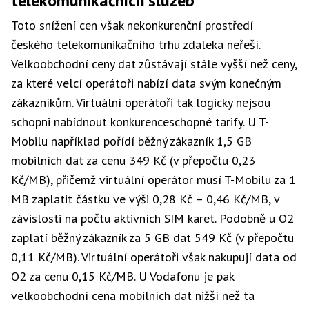
telekomunikačních služeb
Toto snížení cen však nekonkurenční prostředí
českého telekomunikačního trhu zdaleka neřeší.
Velkoobchodní ceny dat zůstávají stále vyšší než ceny,
za které velcí operátoři nabízí data svým konečným
zákazníkům. Virtuální operátoři tak logicky nejsou
schopni nabídnout konkurenceschopné tarify. U T-
Mobilu například pořídí běžný zákazník 1,5 GB
mobilních dat za cenu 349 Kč (v přepočtu 0,23
Kč/MB), přičemž virtuální operátor musí T-Mobilu za 1
MB zaplatit částku ve výši 0,28 Kč – 0,46 Kč/MB, v
závislosti na počtu aktivních SIM karet. Podobně u O2
zaplatí běžný zákazník za 5 GB dat 549 Kč (v přepočtu
0,11 Kč/MB). Virtuální operátoři však nakupují data od
O2 za cenu 0,15 Kč/MB. U Vodafonu je pak
velkoobchodní cena mobilních dat nižší než ta