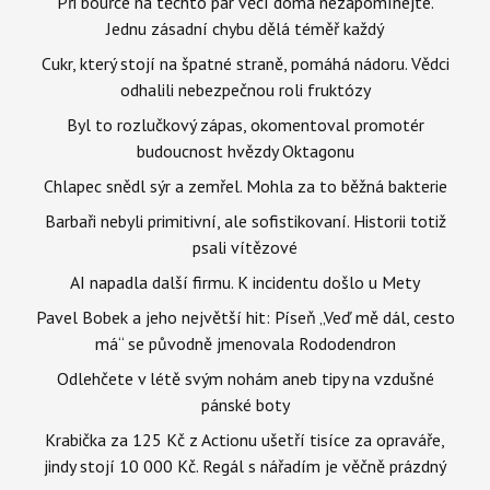
Při bouřce na těchto pár věcí doma nezapomínejte.
Jednu zásadní chybu dělá téměř každý
Cukr, který stojí na špatné straně, pomáhá nádoru. Vědci
odhalili nebezpečnou roli fruktózy
Byl to rozlučkový zápas, okomentoval promotér
budoucnost hvězdy Oktagonu
Chlapec snědl sýr a zemřel. Mohla za to běžná bakterie
Barbaři nebyli primitivní, ale sofistikovaní. Historii totiž
psali vítězové
AI napadla další firmu. K incidentu došlo u Mety
Pavel Bobek a jeho největší hit: Píseň „Veď mě dál, cesto
má“ se původně jmenovala Rododendron
Odlehčete v létě svým nohám aneb tipy na vzdušné
pánské boty
Krabička za 125 Kč z Actionu ušetří tisíce za opraváře,
jindy stojí 10 000 Kč. Regál s nářadím je věčně prázdný