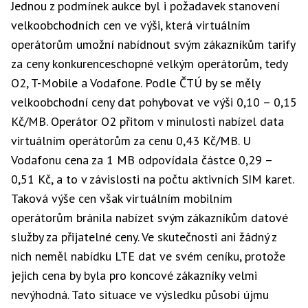
Jednou z podmínek aukce byl i požadavek stanovení
velkoobchodních cen ve výši, která virtuálním
operátorům umožní nabídnout svým zákazníkům
tarify
za ceny konkurenceschopné velkým operátorům, tedy
O2, T-Mobile a Vodafone. Podle ČTÚ by se měly
velkoobchodní ceny dat pohybovat ve výši 0,10 – 0,15
Kč/MB. Operátor O2 přitom v minulosti nabízel data
virtuálním operátorům za cenu 0,43 Kč/MB. U
Vodafonu cena za 1 MB odpovídala částce 0,29 –
0,51 Kč, a to v závislosti na počtu aktivních SIM karet.
Taková výše cen však virtuálním mobilním
operátorům bránila nabízet svým zákazníkům datové
služby za přijatelné ceny. Ve skutečnosti ani žádný z
nich neměl nabídku LTE dat ve svém ceníku, protože
jejich cena by byla pro koncové zákazníky velmi
nevýhodná. Tato situace ve výsledku působí újmu