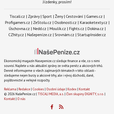
Jízdenky, prosím!
Tiscali.cz
|
Zprávy
|
Sport
|
Ženy
|
Cestování
|
Games.cz
|
Profigamers.cz
|
ZeStolu.cz
|
Osobnosti.cz
|
Karaoketexty.cz
|
Úschovna.cz
|
Nedd.cz
|
Moulík.cz
|
Fights.cz
|
Dokina.cz
|
CZhity.cz
|
Našepeníze.cz
|
Srovnám.cz
|
StartupInsider.cz
Ekonomický magazín Nasepenize.cz sleduje finance a vše, co s nimi
souvisí. Najdete u nás aktuální zprávy ze světa peněz a akciových trhů.
Denně informujeme o všech zajímavých tématech v této oblasti -
sledujeme nejen burzy a akciové trhy, ale i vývoj důchodů, daně,
pojišťovnictví a veřejné rozpočty.
Reklama
|
Redakce
|
Cookies
|
Osobní údaje
|
Kodex
|
Kontakt
© 2026 NašePeníze.cz |
TISCALI MEDIA, a.s.
|
Člen skupiny DIGNITY, s.r.o.
|
Kontakt
|
O nás