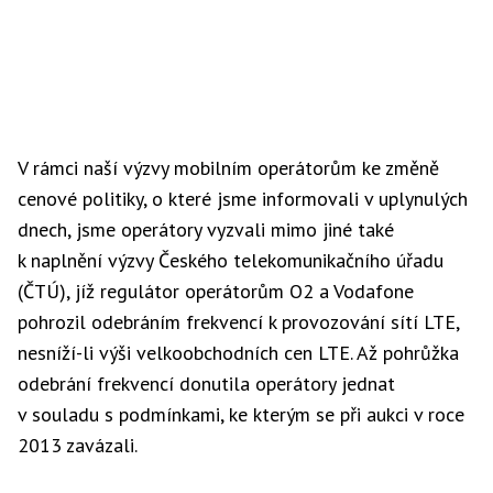
V rámci naší výzvy mobilním operátorům ke změně
cenové politiky, o které jsme informovali v uplynulých
dnech, jsme operátory vyzvali mimo jiné také
k naplnění výzvy Českého telekomunikačního úřadu
(ČTÚ), jíž regulátor operátorům
O2
a
Vodafone
pohrozil odebráním frekvencí k provozování sítí
LTE
,
nesníží-li výši velkoobchodních cen LTE. Až pohrůžka
odebrání frekvencí donutila operátory jednat
v souladu s podmínkami, ke kterým se při aukci v roce
2013 zavázali.