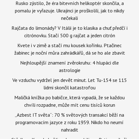
Rusko zjistilo, že éra bitevních helikoptér skončila, a
pomalu je vyřazuje. Ukrajinci je proškolili, jak to nikdy
nečekali
Rajčata do limonády? V Itálii je to klasika a chuť předčí i
citrónovku. Stačí 500 g rajčat a jeden citrón
Kvete i v zimě a stačí mu kousek kořínku. Ptačinec
žabinec je noční můra zahrádkářů, dá se ho ale zbavit
Nejhloupější znamení zvěrokruhu: 4 hlupáci dle
astrologie
Ve vzduchu vydržel jen devět minut. Let Tu-154 se 115
lidmi skončil katastrofou
Maličká knížka po babičce, která vypadá, že se každou
chvíli rozpadne, může mít cenu tisíců korun
„Azbest IT světa“: 70 % světových transakcí běží na
programovacím jazyce z roku 1959. Nikdo ho neumí
nahradit