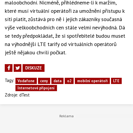
maloobchodní. Nicméně, přihlédneme-li k maržím,
které musí virtuální operátoři za umožnění přístupu k
síti platit, zůstává pro ně i jejich zákazníky současná
výše velkoobchodních cen stále velmi nevýhodná. Dá
se tedy předpokládat, že si spotřebitelé budou muset
na výhodnější LTE tarify od virtuálních operátorů
ještě nějakou chvíli počkat.
DISKUZE
Tagy:
Vodafone
ceny
data
o2
mobilní operátoři
LTE
Internetové připojení
Zdroje:
dTest