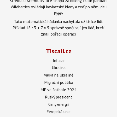
Střelba u Kremlu kvůli e-shopu za biliony, Putin panikaří.
Wildberries ovládají kavkazské klany a teď po něm jde i
Kyjev
Tato matematická hádanka nachytala už tisíce lidí.
Příklad 18 : 3 + 7 × 5 správně spočítají jen lidé, kteří
znají pořadí operací
Tiscali.cz
Inflace
Ukrajina
Válka na Ukrajině
Migrační politika
ME ve fotbale 2024
Ruský prezident
Ceny energií
Evropská unie