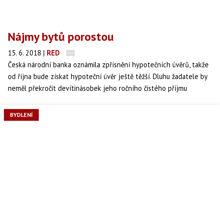
Nájmy bytů porostou
15. 6. 2018
|
RED
Česká národní banka oznámila zpřísnění hypotečních úvěrů, takže
od října bude získat hypoteční úvěr ještě těžší. Dluhu žadatele by
neměl překročit devítinásobek jeho ročního čistého příjmu
(ukazatel DTI) a současně na splátku dluhu by měl vynaložit
maximálně 45 procent svého měsíčního čistého příjmu (ukazatel
BYDLENÍ
DSTI). Říkáte si, že se vás zpřísnění hypoték netýká, protože se
poohlížíte po nájemním bydlení? Jenže se můžete mýlit. Omezení
hypoték se nejspíš dotkne i nájemního bydlení.