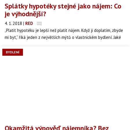
Splátky hypotéky stejné jako nájem: Co
je výhodnější?
4. 1. 2018
|
RED
„Platit hypotéku je lepší než platit nájem. Když ji doplatím, zbyde
mi byt,“ říká jeden z největších mýtů o vlastnickém bydlení. Jaké
nástrahy skrývají stejně vysoké splátky hypotéky jako nájem?
Vyplatí se?
BYDLENÍ
Okamžitá výpověď nájemníka? Bez