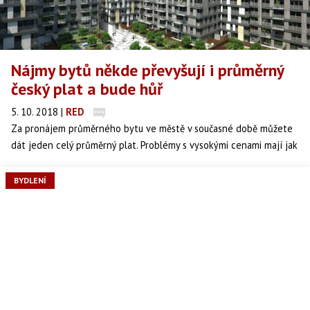
Nájmy bytů někde převyšují i průměrný
český plat a bude hůř
5. 10. 2018
|
RED
Za pronájem průměrného bytu ve městě v současné době můžete
dát jeden celý průměrný plat. Problémy s vysokými cenami mají jak
studenti, tak mladé rodiny s dětmi, kterým je překážkou kromě
ceny nájmu také neochota majitelů pronajímat nemovitost rodině.
BYDLENÍ
Pronajímatelé navíc využívají vysoké poptávky, která je spojena se
začátkem semestru. Mladí lidé přijíždějící za studiem do hlavního
města zoufale potřebují bydlet, a tak se podřizují extrémně
vysokým cenám, které často přesahují i 12 tisíc za pokoj.