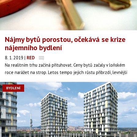
Nájmy bytů porostou, očekává se krize
nájemního bydlení
8. 1. 2019
|
RED
Na realitním trhu začíná přituhovat. Ceny bytů začaly v loňském
roce narážet na strop. Letos tempo jejich růstu přibrzdí, levnější
bydlení ale nečekejte. Kromě menší dostupnosti bydlení vzroste i
tlak na ceny nájemného. Co by mohlo přinést změnu?
BYDLENÍ