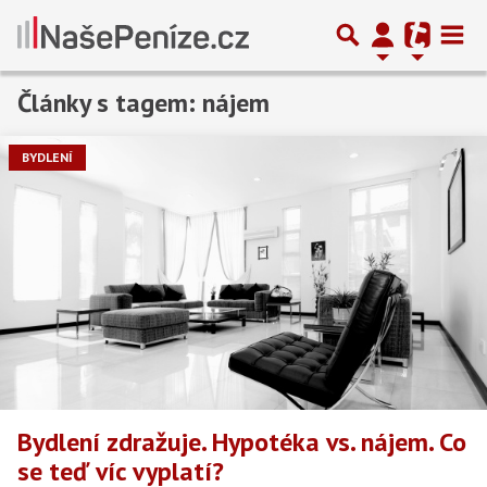
Články s tagem: nájem
Předchozí
1
2
3
…
6
Další
BYDLENÍ
Bydlení zdražuje. Hypotéka vs. nájem. Co
se teď víc vyplatí?