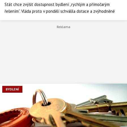
Stát chce zvýšit dostupnost bydlení „rychlým a přímočarým
řešením“. Vláda proto v pondělí schválila dotace a zvýhodněné
úvěry pro města a obce na budování sociálních a dostupných bytů.
Kdo bude mít nárok na zvýhodněné bydlení?
BYDLENÍ