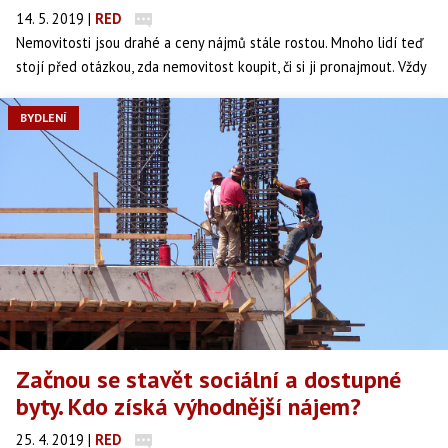
14. 5. 2019
|
RED
Nemovitosti jsou drahé a ceny nájmů stále rostou. Mnoho lidí teď
stojí před otázkou, zda nemovitost koupit, či si ji pronajmout. Vždy
záleží na individuální situaci klienta, co se mu více vyplatí.
Každopádně vlastnictví i pronájem má svá pro a proti. „Když
BYDLENÍ
srovnáme ceny nemovitostí v Praze, a to jak výši pronájmů vůči
koupi nemovitosti a její průměrné splátce, tak se pořád vyplatí
bydlet ve svém a nemovitost si pořídit,“ říká Ondřej Mašín, ředitel
realitní divize Bidli.
Začnou se stavět sociální a dostupné
byty. Kdo získá výhodnější nájem?
25. 4. 2019
|
RED