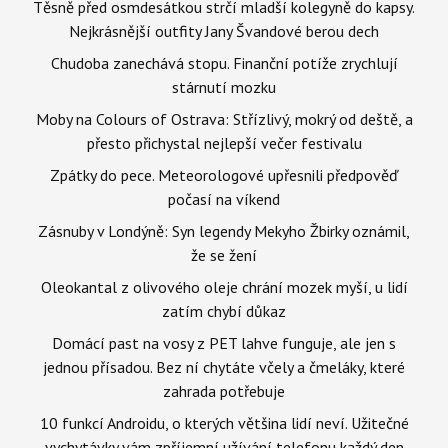
Těsně před osmdesátkou strčí mladší kolegyně do kapsy.
Nejkrásnější outfity Jany Švandové berou dech
Chudoba zanechává stopu. Finanční potíže zrychlují
stárnutí mozku
Moby na Colours of Ostrava: Střízlivý, mokrý od deště, a
přesto přichystal nejlepší večer festivalu
Zpátky do pece. Meteorologové upřesnili předpověď
počasí na víkend
Zásnuby v Londýně: Syn legendy Mekyho Žbirky oznámil,
že se žení
Oleokantal z olivového oleje chrání mozek myší, u lidí
zatím chybí důkaz
Domácí past na vosy z PET lahve funguje, ale jen s
jednou přísadou. Bez ní chytáte včely a čmeláky, které
zahrada potřebuje
10 funkcí Androidu, o kterých většina lidí neví. Užitečné
vychytávky vám zpříjemní užívání telefonu každý den