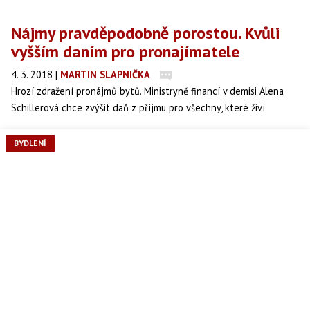
Nájmy pravděpodobně porostou. Kvůli
vyšším daním pro pronajímatele
4. 3. 2018
|
MARTIN SLAPNIČKA
Hrozí zdražení pronájmů bytů. Ministryně financí v demisi Alena
Schillerová chce zvýšit daň z příjmu pro všechny, které živí
pronájem nemovitostí. Podle opozice to může vést k plošnému
zvyšování pronájmů. Pronajímatelé by totiž pravděpodobně vyšší
BYDLENÍ
náklady přenesly na nájemce.