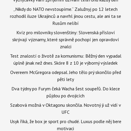
„Nikdy do NATO nevstoupíme.“ Zalužnyj po 12 letech
rozhodil iluze Ukrajinců a navrhl jinou cestu, ale ani ta se
Rusům nelíbí
Kvíz pro milovníky slovenštiny: Slovenská přísloví
skrývají významy, které správně pochopí jen opravdoví
znalci
Test znalostí o životě za komunismu: Běžný den vypadal
úplně jinak než dnes. Skóre 8 z 10 je výborný výsledek
Overeem McGregora odepsal. Jeho tělo prý skončilo před
pěti lety
Dva týdny po Furym čeká Wacha šest soupeřů. Do klece
půjdou po dvojicích
Szabová možná v Oktagonu skončila. Novotný ji už vidí v
UFC
Usyk říká, že box je sport pro chudé. Luxus podle něj bere
motivaci