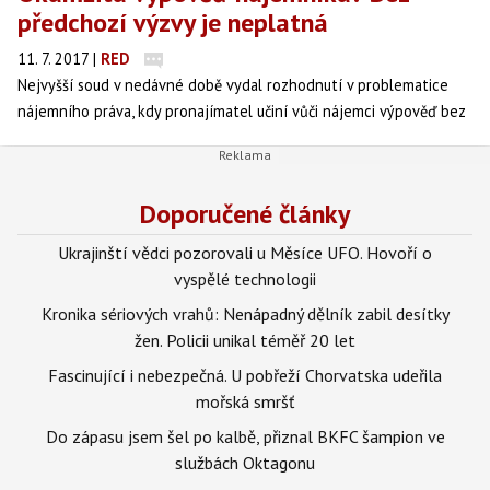
předchozí výzvy je neplatná
11. 7. 2017
|
RED
Nejvyšší soud v nedávné době vydal rozhodnutí v problematice
nájemního práva, kdy pronajímatel učiní vůči nájemci výpověď bez
výpovědní doby pro porušení jeho povinností zvlášť závažným
způsobem.
Doporučené články
Ukrajinští vědci pozorovali u Měsíce UFO. Hovoří o
vyspělé technologii
Kronika sériových vrahů: Nenápadný dělník zabil desítky
žen. Policii unikal téměř 20 let
Fascinující i nebezpečná. U pobřeží Chorvatska udeřila
mořská smršť
Do zápasu jsem šel po kalbě, přiznal BKFC šampion ve
službách Oktagonu