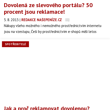
Dovolená ze slevového portálu? 50
procent jsou reklamace!
5. 8. 2013
|
REDAKCE NAŠEPENÍZE.CZ
Nákupy všeho možného i nemožného prostřednictvím internetu
jsou na vzestupu, Češi by prostřednictvím e-shopů měli letos
utratit on-line až 50 miliard korun, nejvíce za dovolené na
slevových portálech. Ne vždy se ale nákup vyplatí, zatímco u
SPOTŘEBITELÉ
klasických cestovních kanceláří se pohybují reklamace kolem pěti
procent, s dovolenou ze slevového portálu je nespokojena až
polovina zákazníků.
Jak a proč reklamovat dovolenou?