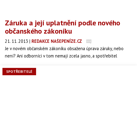
Záruka a její uplatnění podle nového
občanského zákoníku
21. 11. 2013
|
REDAKCE NAŠEPENÍZE.CZ
Je v novém občanském zákoníku obsažena úprava záruky, nebo
není? Ani odborníci v tom nemají zcela jasno, a spotřebitel
samozřejmě tápe tím více. Právníci sdružení dTest jsou
přesvědčeni, že i po 1. lednu 2014 zůstane záruka zachována
SPOTŘEBITELÉ
prakticky ve stejném rozsahu jako dosud, a jsou připraveni za toto
spotřebitelské právo v praxi bojovat.