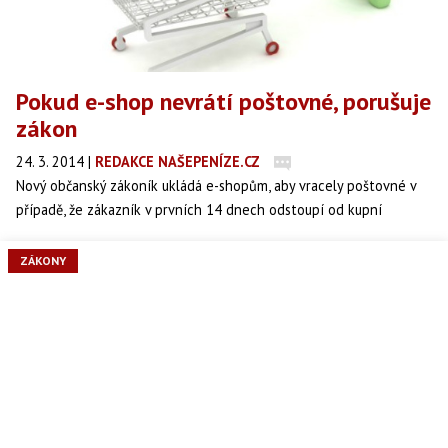
Pokud e-shop nevrátí poštovné, porušuje
zákon
24. 3. 2014
|
REDAKCE NAŠEPENÍZE.CZ
Nový občanský zákoník ukládá e-shopům, aby vracely poštovné v
případě, že zákazník v prvních 14 dnech odstoupí od kupní
smlouvy. Některé e-shopy si povinnosti vykládají svérázně a peníze
si nechávají.
ZÁKONY