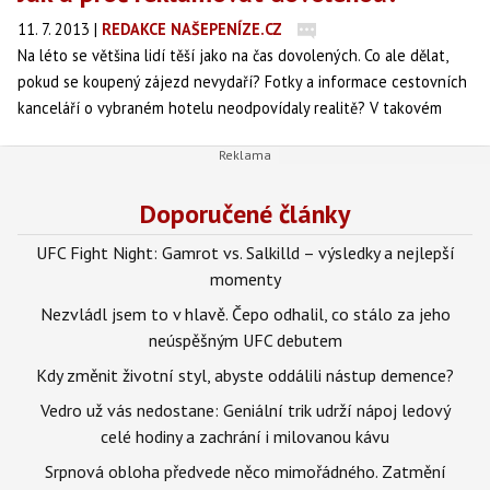
11. 7. 2013
|
REDAKCE NAŠEPENÍZE.CZ
Na léto se většina lidí těší jako na čas dovolených. Co ale dělat,
pokud se koupený zájezd nevydaří? Fotky a informace cestovních
kanceláří o vybraném hotelu neodpovídaly realitě? V takovém
případě dovolenou ihned reklamujte.
Doporučené články
UFC Fight Night: Gamrot vs. Salkilld – výsledky a nejlepší
momenty
Nezvládl jsem to v hlavě. Čepo odhalil, co stálo za jeho
neúspěšným UFC debutem
Kdy změnit životní styl, abyste oddálili nástup demence?
Vedro už vás nedostane: Geniální trik udrží nápoj ledový
celé hodiny a zachrání i milovanou kávu
Srpnová obloha předvede něco mimořádného. Zatmění