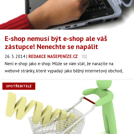
E-shop nemusí být e-shop ale váš
zástupce! Nenechte se napálit
26. 3. 2014
|
REDAKCE NAŠEPENÍZE.CZ
Není e-shop jako e-shop. Může se vám stát, že narazíte na
webové stránky, které vypadají jako běžný internetový obchod,
ovšem ve skutečnosti se jedná o pouhého zprostředkovatele
nákupu. Co to pro zákazníka znamená? A je to vůbec legální?
SPOTŘEBITELÉ