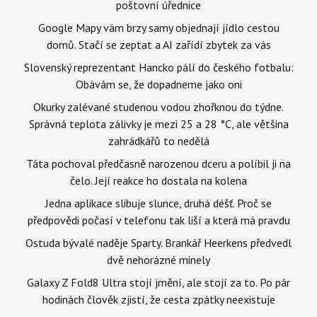
poštovní úřednice
Google Mapy vám brzy samy objednají jídlo cestou
domů. Stačí se zeptat a AI zařídí zbytek za vás
Slovenský reprezentant Hancko pálí do českého fotbalu:
Obávám se, že dopadneme jako oni
Okurky zalévané studenou vodou zhořknou do týdne.
Správná teplota zálivky je mezi 25 a 28 °C, ale většina
zahrádkářů to nedělá
Táta pochoval předčasně narozenou dceru a políbil ji na
čelo. Její reakce ho dostala na kolena
Jedna aplikace slibuje slunce, druhá déšť. Proč se
předpovědi počasí v telefonu tak liší a která má pravdu
Ostuda bývalé naděje Sparty. Brankář Heerkens předvedl
dvě nehorázné minely
Galaxy Z Fold8 Ultra stojí jmění, ale stojí za to. Po pár
hodinách člověk zjistí, že cesta zpátky neexistuje