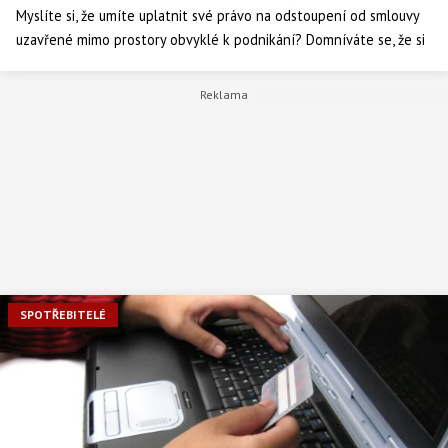
Myslíte si, že umíte uplatnit své právo na odstoupení od smlouvy
uzavřené mimo prostory obvyklé k podnikání? Domníváte se, že si
budete umět poradit, i když přes veškerá varování navštívíte
předváděcí akci, podlehnete a nakoupíte mnohdy předražené
zboží? Ovšem co když není u koho právo na odstoupení od
smlouvy uplatnit?
SPOTŘEBITELÉ