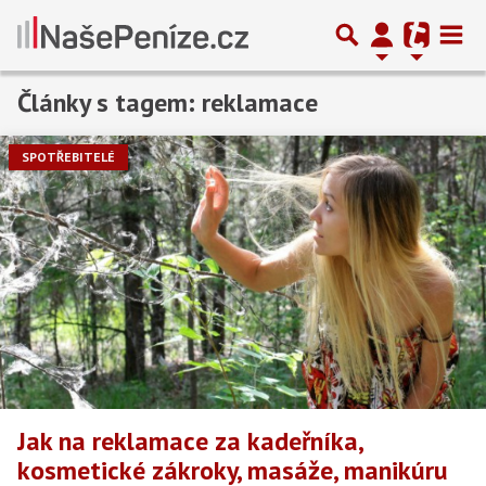
Články s tagem: reklamace
Předchozí
1
2
3
4
5
Další
SPOTŘEBITELÉ
Jak na reklamace za kadeřníka,
kosmetické zákroky, masáže, manikúru