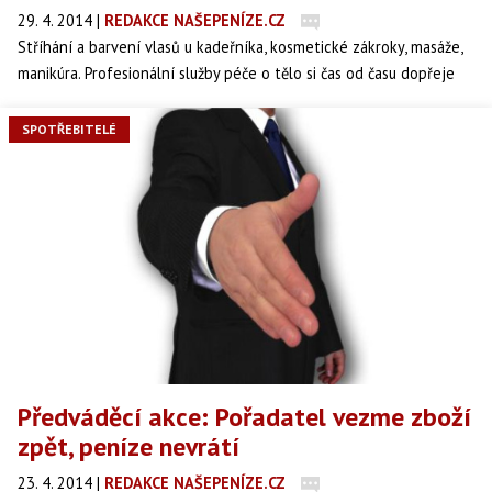
29. 4. 2014
|
REDAKCE NAŠEPENÍZE.CZ
Stříhání a barvení vlasů u kadeřníka, kosmetické zákroky, masáže,
manikúra. Profesionální služby péče o tělo si čas od času dopřeje
většina z nás. Nebývá to právě levná záležitost, nezřídka se však
stane, že nejsme s výsledkem spokojení. Jak si pohlídat, abychom
SPOTŘEBITELÉ
dostali za své peníze skutečně to, co jsme si objednali? Na co
máme ve vztahu s poskytovateli těchto služeb právo a jak
minimalizovat případné zklamaní?
Předváděcí akce: Pořadatel vezme zboží
zpět, peníze nevrátí
23. 4. 2014
|
REDAKCE NAŠEPENÍZE.CZ