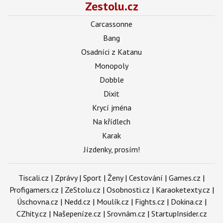
Zestolu.cz
Carcassonne
Bang
Osadníci z Katanu
Monopoly
Dobble
Dixit
Krycí jména
Na křídlech
Karak
Jízdenky, prosím!
Tiscali.cz
|
Zprávy
|
Sport
|
Ženy
|
Cestování
|
Games.cz
|
Profigamers.cz
|
ZeStolu.cz
|
Osobnosti.cz
|
Karaoketexty.cz
|
Úschovna.cz
|
Nedd.cz
|
Moulík.cz
|
Fights.cz
|
Dokina.cz
|
CZhity.cz
|
Našepeníze.cz
|
Srovnám.cz
|
StartupInsider.cz