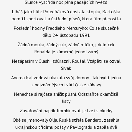
Slunce vystřídá noc plná padajících hvězd
Líbáš jako bůh: Poledňáková dostala stopku, Bartoška
odmítl sportovat a ústřední píseň, která film přerostla
Poslední hodiny Freddieho Mercuryho: Co se skutečně
dělo 24. listopadu 1991
Žádná mouka, žádný cukr, žádné mléko, jídelníček
Ronalda je záměrně jednotvárný
Nezápasím v Clashi, zdůraznil Roušal. Vzápětí se ozval
Sivák
Andrea Kalivodová ukázala svůj domov: Tak bydlí jedna
z nejznámějších tváří české zábavy
Nenechte si rajčata zničit plísní. Odstraňte okamžitě
listy
Zavařování paprik. Kombinovat je lze i s okurky
Obě se jmenovaly Olja. Ruská střela Banderol zasáhla
ukrajinskou třídírnu pošty v Pavlogradu a zabila dvě