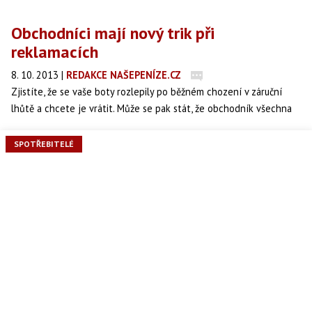
Obchodníci mají nový trik při
reklamacích
8. 10. 2013
|
REDAKCE NAŠEPENÍZE.CZ
Zjistíte, že se vaše boty rozlepily po běžném chození v záruční
lhůtě a chcete je vrátit. Může se pak stát, že obchodník všechna
vaše tvrzení smete ze stolu a prohlásí, že reklamaci zamítá, přesto
vám je opraví kvůli „udržení dobrých vztahů se zákazníkem“. Tímto
SPOTŘEBITELÉ
způsobem vás ale naopak může velmi poškodit, tvrdí časopis
dTest.