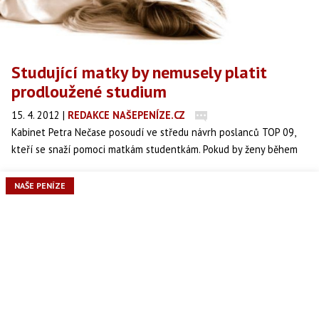
Studující matky by nemusely platit
prodloužené studium
15. 4. 2012
|
REDAKCE NAŠEPENÍZE.CZ
Kabinet Petra Nečase posoudí ve středu návrh poslanců TOP 09,
kteří se snaží pomoci matkám studentkám. Pokud by ženy během
studia přivedly na svět dítě, neplatily by za prodloužení studia a
zůstaly by jim studentské výhody.
NAŠE PENÍZE