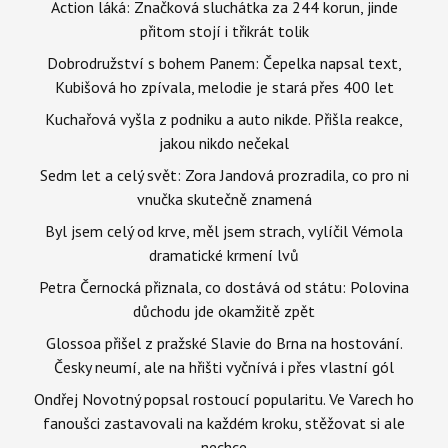
Action láká: Značková sluchátka za 244 korun, jinde
přitom stojí i třikrát tolik
Dobrodružství s bohem Panem: Čepelka napsal text,
Kubišová ho zpívala, melodie je stará přes 400 let
Kuchařová vyšla z podniku a auto nikde. Přišla reakce,
jakou nikdo nečekal
Sedm let a celý svět: Zora Jandová prozradila, co pro ni
vnučka skutečně znamená
Byl jsem celý od krve, měl jsem strach, vylíčil Vémola
dramatické krmení lvů
Petra Černocká přiznala, co dostává od státu: Polovina
důchodu jde okamžitě zpět
Glossoa přišel z pražské Slavie do Brna na hostování.
Česky neumí, ale na hřišti vyčnívá i přes vlastní gól
Ondřej Novotný popsal rostoucí popularitu. Ve Varech ho
fanoušci zastavovali na každém kroku, stěžovat si ale
nechce