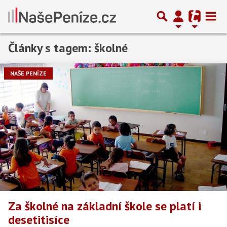
Články s tagem: školné
Předchozí
1
2
Další
NAŠE PENÍZE
Za školné na základní škole se platí i
desetitisíce