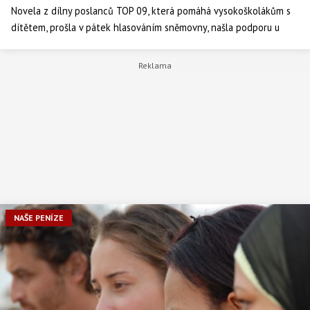
Novela z dílny poslanců TOP 09, která pomáhá vysokoškolákům s
dítětem, prošla v pátek hlasováním sněmovny, našla podporu u
všech stran. Doba, kterou jeden z rodičů stráví doma s dítětem, se
nebude počítat do celkové maximální doby studia a nebudou tak
muset platit.
NAŠE PENÍZE