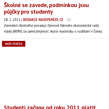
Školné se zavede, podmínkou jsou
půjčky pro studenty
28. 2. 2011
|
REDAKCE NAŠEPENÍZE.CZ
Zavedení školného považují členové Národní ekonomické rady
vlády (NERV) za samozřejmost. Autor materiálu o vzdělání v Česku
ekonom Daniel Münich však v pondělí zdůraznil, že zároveň musí
existovat systém půjček pro studenty.
NAŠE PENÍZE
Studenti začnou od roku 2011 platit