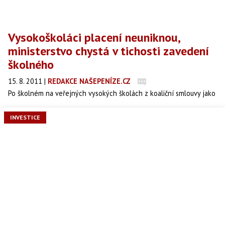
Vysokoškoláci placení neuniknou,
ministerstvo chystá v tichosti zavedení
školného
15. 8. 2011
|
REDAKCE NAŠEPENÍZE.CZ
Po školném na veřejných vysokých školách z koaliční smlouvy jako
by se v posledních měsících slehla zem. Studenti ale nakonec
platbám s velkou pravděpodobností neuniknou, píše v pondělním
INVESTICE
vydání deník Právo.