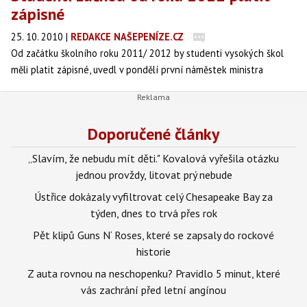
zápisné
25. 10. 2010
|
REDAKCE NAŠEPENÍZE.CZ
Od začátku školního roku 2011/ 2012 by studenti vysokých škol
měli platit zápisné, uvedl v pondělí první náměstek ministra
školství Kryštof Hajn. Pomoci by k tomu měly zákony o terciárním
vzdělávání a o finanční pomoci studentům, které ministerstvo v
příštím roce předloží.
Doporučené články
„Slavím, že nebudu mít děti." Kovalová vyřešila otázku
jednou provždy, litovat prý nebude
Ústřice dokázaly vyfiltrovat celý Chesapeake Bay za
týden, dnes to trvá přes rok
Pět klipů Guns N‘ Roses, které se zapsaly do rockové
historie
Z auta rovnou na neschopenku? Pravidlo 5 minut, které
vás zachrání před letní angínou