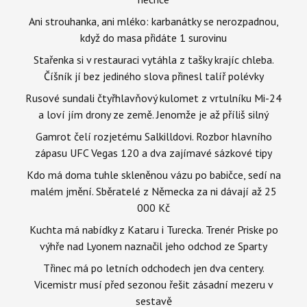
Ani strouhanka, ani mléko: karbanátky se nerozpadnou,
když do masa přidáte 1 surovinu
Stařenka si v restauraci vytáhla z tašky krajíc chleba.
Číšník jí bez jediného slova přinesl talíř polévky
Rusové sundali čtyřhlavňový kulomet z vrtulníku Mi-24
a loví jím drony ze země. Jenomže je až příliš silný
Gamrot čelí rozjetému Salkilldovi. Rozbor hlavního
zápasu UFC Vegas 120 a dva zajímavé sázkové tipy
Kdo má doma tuhle skleněnou vázu po babičce, sedí na
malém jmění. Sběratelé z Německa za ni dávají až 25
000 Kč
Kuchta má nabídky z Kataru i Turecka. Trenér Priske po
výhře nad Lyonem naznačil jeho odchod ze Sparty
Třinec má po letních odchodech jen dva centery.
Vicemistr musí před sezonou řešit zásadní mezeru v
sestavě