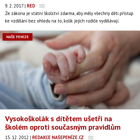
9. 2. 2017
|
RED
Ze zákona je státní školství zdarma, aby měly všechny děti přístup
ke vzdělání bez ohledu na to, kolik jejich rodiče vydělávají.
Některé školy ovšem i tak našly způsob, jak "pumpnout" bohatší
rodiče za výuku jazyků.
NAŠE PENÍZE
Vysokoškolák s dítětem ušetří na
školém oproti současným pravidlům
15. 12. 2012
|
REDAKCE NAŠEPENÍZE.CZ