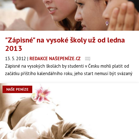
"Zápisné" na vysoké školy už od ledna
2013
13. 5. 2012
|
REDAKCE NAŠEPENÍZE.CZ
Zápisné na vysokých školách by studenti v Česku mohli platit od
začátku příštího kalendářního roku, jeho start nemusí být svázaný
až se startem akademického roku 2013/2014. V neděli to v České
televizi připustil nový ministr školství Petr Fiala (nestr.).
NAŠE PENÍZE