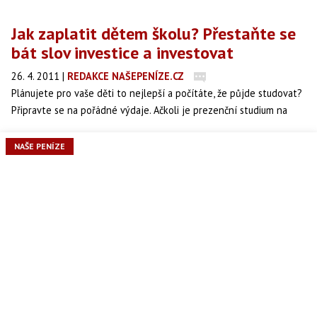
Jak zaplatit dětem školu? Přestaňte se
bát slov investice a investovat
26. 4. 2011
|
REDAKCE NAŠEPENÍZE.CZ
Plánujete pro vaše děti to nejlepší a počítáte, že půjde studovat?
Připravte se na pořádné výdaje. Ačkoli je prezenční studium na
státních školách stále ještě zdarma, dá se předpokládat, že ne
navždy.
NAŠE PENÍZE