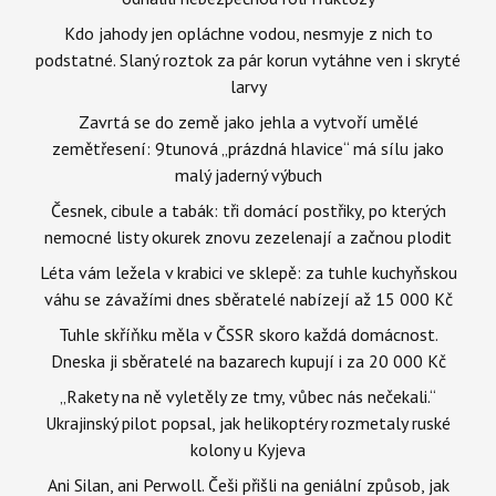
Kdo jahody jen opláchne vodou, nesmyje z nich to
podstatné. Slaný roztok za pár korun vytáhne ven i skryté
larvy
Zavrtá se do země jako jehla a vytvoří umělé
zemětřesení: 9tunová „prázdná hlavice“ má sílu jako
malý jaderný výbuch
Česnek, cibule a tabák: tři domácí postřiky, po kterých
nemocné listy okurek znovu zezelenají a začnou plodit
Léta vám ležela v krabici ve sklepě: za tuhle kuchyňskou
váhu se závažími dnes sběratelé nabízejí až 15 000 Kč
Tuhle skříňku měla v ČSSR skoro každá domácnost.
Dneska ji sběratelé na bazarech kupují i za 20 000 Kč
„Rakety na ně vyletěly ze tmy, vůbec nás nečekali.“
Ukrajinský pilot popsal, jak helikoptéry rozmetaly ruské
kolony u Kyjeva
Ani Silan, ani Perwoll. Češi přišli na geniální způsob, jak