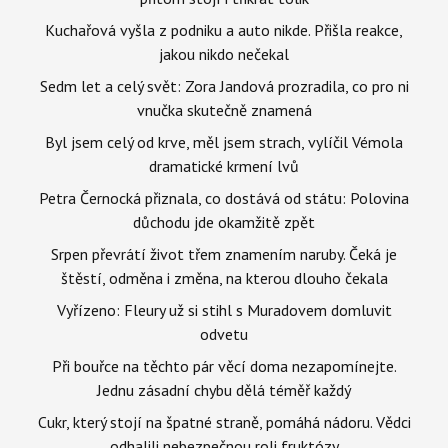
Kuchařová vyšla z podniku a auto nikde. Přišla reakce,
jakou nikdo nečekal
Sedm let a celý svět: Zora Jandová prozradila, co pro ni
vnučka skutečně znamená
Byl jsem celý od krve, měl jsem strach, vylíčil Vémola
dramatické krmení lvů
Petra Černocká přiznala, co dostává od státu: Polovina
důchodu jde okamžitě zpět
Srpen převrátí život třem znamením naruby. Čeká je
štěstí, odměna i změna, na kterou dlouho čekala
Vyřízeno: Fleury už si stihl s Muradovem domluvit
odvetu
Při bouřce na těchto pár věcí doma nezapomínejte.
Jednu zásadní chybu dělá téměř každý
Cukr, který stojí na špatné straně, pomáhá nádoru. Vědci
odhalili nebezpečnou roli fruktózy