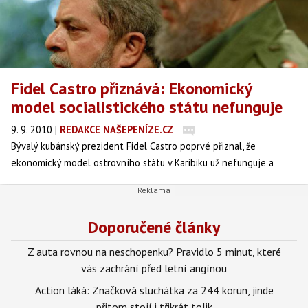
Fidel Castro přiznává: Ekonomický
model socialistického státu nefunguje
9. 9. 2010
|
REDAKCE NAŠEPENÍZE.CZ
Bývalý kubánský prezident Fidel Castro poprvé přiznal, že
ekonomický model ostrovního státu v Karibiku už nefunguje a
socialismus sovětského typu je přežitek, který nestojí za to
vyvážet do světa. Informuje o tom ve středu agentura Reuters.
Doporučené články
Z auta rovnou na neschopenku? Pravidlo 5 minut, které
vás zachrání před letní angínou
Action láká: Značková sluchátka za 244 korun, jinde
přitom stojí i třikrát tolik