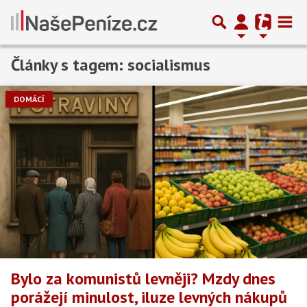
Články s tagem: socialismus
DOMÁCÍ
Bylo za komunistů levněji? Mzdy dnes
porážejí minulost, iluze levných nákupů