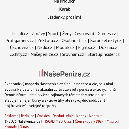
Na křídlech
Karak
Jízdenky, prosím!
Tiscali.cz
|
Zprávy
|
Sport
|
Ženy
|
Cestování
|
Games.cz
|
Profigamers.cz
|
ZeStolu.cz
|
Osobnosti.cz
|
Karaoketexty.cz
|
Úschovna.cz
|
Nedd.cz
|
Moulík.cz
|
Fights.cz
|
Dokina.cz
|
CZhity.cz
|
Našepeníze.cz
|
Srovnám.cz
|
StartupInsider.cz
Ekonomický magazín Nasepenize.cz sleduje finance a vše, co s nimi
souvisí. Najdete u nás aktuální zprávy ze světa peněz a akciových trhů.
Denně informujeme o všech zajímavých tématech v této oblasti -
sledujeme nejen burzy a akciové trhy, ale i vývoj důchodů, daně,
pojišťovnictví a veřejné rozpočty.
Reklama
|
Redakce
|
Cookies
|
Osobní údaje
|
Kodex
|
Kontakt
© 2026 NašePeníze.cz |
TISCALI MEDIA, a.s.
|
Člen skupiny DIGNITY, s.r.o.
|
Kontakt
|
O nás