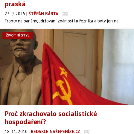
praská
23. 9. 2025
|
ŠTĚPÁN BÁRTA
Fronty na banány, udržování známostí u řezníka a byty jen na
pořadník. Přesto část Čechů nostalgicky vzpomíná na „levný“ život
před rokem 1989. Jenže čísla mluví jasně – za dnešní průměrný
ŽIVOTNÍ STYL
plat si lidé koupí mnohem víc než tehdy. Ekonomové se shodují:
doba socialismu byla spíš hra na ceny než skutečná výhoda pro
občany.
Proč zkrachovalo socialistické
hospodaření?
18. 11. 2010
|
REDAKCE NAŠEPENÍZE.CZ