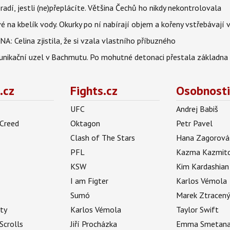
radí, jestli (ne)přeplácíte. Většina Čechů ho nikdy nekontrolovala
é na kbelík vody. Okurky po ní nabírají objem a kořeny vstřebávají v
NA: Celina zjistila, že si vzala vlastního příbuzného
munikační uzel v Bachmutu. Po mohutné detonaci přestala základna
.cz
Fights.cz
Osobnosti
UFC
Andrej Babiš
 Creed
Oktagon
Petr Pavel
Clash of The Stars
Hana Zagorová
PFL
Kazma Kazmit
KSW
Kim Kardashian
I am Figter
Karlos Vémola
Sumó
Marek Ztracen
uty
Karlos Vémola
Taylor Swift
Scrolls
Jiří Procházka
Emma Smetan