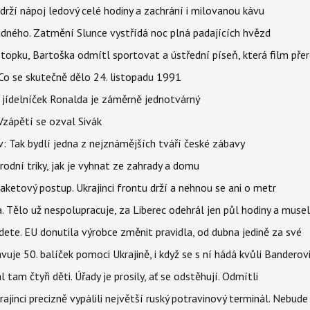
udrží nápoj ledový celé hodiny a zachrání i milovanou kávu
ného. Zatmění Slunce vystřídá noc plná padajících hvězd
topku, Bartoška odmítl sportovat a ústřední píseň, která film pře
Co se skutečně dělo 24. listopadu 1991
 jídelníček Ronalda je záměrně jednotvárný
Vzápětí se ozval Sivák
 Tak bydlí jedna z nejznámějších tváří české zábavy
rodní triky, jak je vyhnat ze zahrady a domu
aketový postup. Ukrajinci frontu drží a nehnou se ani o metr
a. Tělo už nespolupracuje, za Liberec odehrál jen půl hodiny a musel
dete. EU donutila výrobce změnit pravidla, od dubna jedině za své
uje 50. balíček pomoci Ukrajině, i když se s ní hádá kvůli Banderov
l tam čtyři děti. Úřady je prosily, ať se odstěhují. Odmítli
ajinci precizně vypálili největší ruský potravinový terminál. Nebude