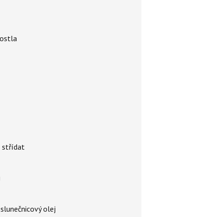
rostla
 střídat
i
 slunečnicový olej