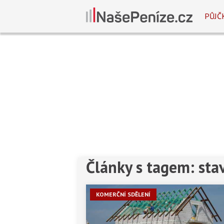
PŮJČ
Články s tagem: sta
KOMERČNÍ SDĚLENÍ