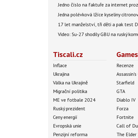
Jedno číslo na faktuře za internet proz
Jedna polévková lžíce kyseliny citronov
17 let manželství, tři děti a pak test D
Video: Su-27 shodily GBU na ruský ko
Tiscali.cz
Games
Inflace
Recenze
Ukrajina
Assassin's
Válka na Ukrajině
Starfield
Migrační politika
GTA
ME ve fotbale 2024
Diablo IV
Ruský prezident
Forza
Ceny energií
Fortnite
Evropská unie
Call of D
Penzijní reforma
The Elder 