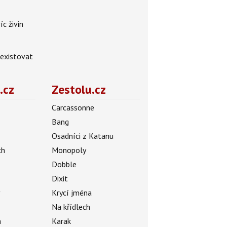
íc živin
 existovat
.cz
Zestolu.cz
Carcassonne
Bang
Osadníci z Katanu
ch
Monopoly
Dobble
Dixit
ý
Krycí jména
Na křídlech
a
Karak