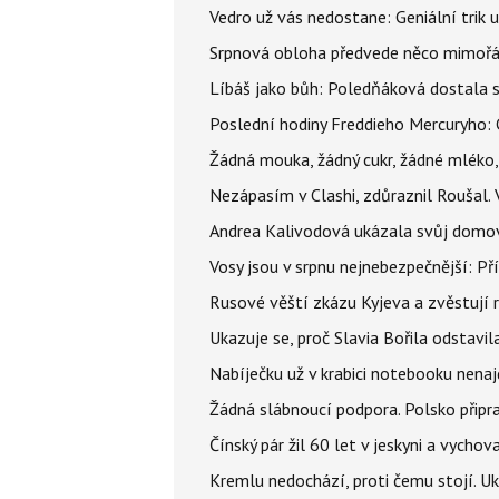
Vedro už vás nedostane: Geniální trik 
Srpnová obloha předvede něco mimořád
Líbáš jako bůh: Poledňáková dostala s
Poslední hodiny Freddieho Mercuryho: 
Žádná mouka, žádný cukr, žádné mléko,
Nezápasím v Clashi, zdůraznil Roušal. 
Andrea Kalivodová ukázala svůj domov:
Vosy jsou v srpnu nejnebezpečnější: Pří
Rusové věští zkázu Kyjeva a zvěstují r
Ukazuje se, proč Slavia Bořila odstavil
Nabíječku už v krabici notebooku nenaj
Žádná slábnoucí podpora. Polsko připrav
Čínský pár žil 60 let v jeskyni a vychova
Kremlu nedochází, proti čemu stojí. Ukr