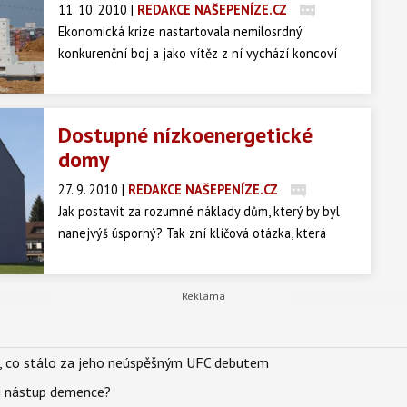
11. 10. 2010
|
REDAKCE NAŠEPENÍZE.CZ
Ekonomická krize nastartovala nemilosrdný
konkurenční boj a jako vítěz z ní vychází koncoví
zákazníci. Za mimořádně výhodných podmínek si
dnes mohou nasmlouvat stavební dělníky, ale i
nakoupit ty nejkvalitnější materiály. Ve stavebnictví
Dostupné nízkoenergetické
nastal ideální čas pro investici.
domy
27. 9. 2010
|
REDAKCE NAŠEPENÍZE.CZ
Jak postavit za rozumné náklady dům, který by byl
nanejvýš úsporný? Tak zní klíčová otázka, která
v současnosti zaměstnává české stavebníky. Řada
z nich přitom zapomíná počítat s důležitou
proměnnou, kterou je návratnost jejich investice.
il, co stálo za jeho neúspěšným UFC debutem
li nástup demence?