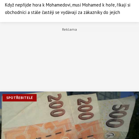
Když nepřijde hora k Mohamedovi, musí Mohamed k hoře, říkají si
obchodníci a stále častěji se vydávají za zákazníky do jejich
domovů. Dříve lidé v domácnosti uvítali objednané služby maséra
či kadeřníka. Poté přišla éra návštěv předem ohlášených
podomních prodejců, finančních poradců a pojišťovacích agentů. V
posledních letech nejvíce obchází domácnosti nezvaní
obchodníci s energiemi a zástupci operátorů.
SPOTŘEBITELÉ