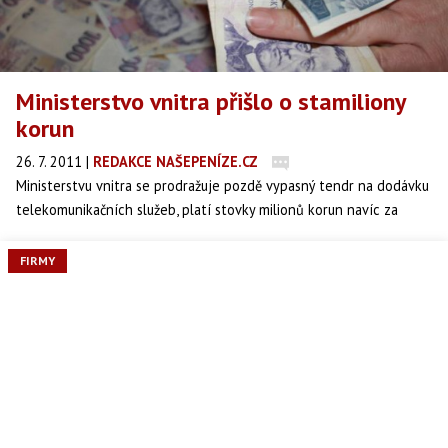
Ministerstvo vnitra přišlo o stamiliony
korun
26. 7. 2011
|
REDAKCE NAŠEPENÍZE.CZ
Ministerstvu vnitra se prodražuje pozdě vypasný tendr na dodávku
telekomunikačních služeb, platí stovky milionů korun navíc za
volání a internet pro úřady veřejné správy, píší úterní Lidové
noviny (LN).
FIRMY