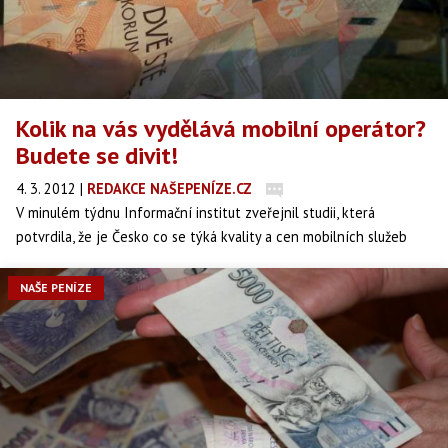
Kolik na vás vydělává mobilní operátor?
Budete se divit!
4. 3. 2012
|
REDAKCE NAŠEPENÍZE.CZ
V minulém týdnu Informační institut zveřejnil studii, která
potvrdila, že je Česko co se týká kvality a cen mobilních služeb
nejhorší v Evropě. Podle studie jsou Češi ponecháni na pospas
mobilním obrům s miliardovými zisky, mezi kterými nefunguje
NAŠE PENÍZE
konkurence. Viníkem je prý Český telekomunikační úřad (ČTÚ).