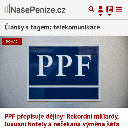
Články s tagem: telekomunikace
DOMÁCÍ
PPF přepisuje dějiny: Rekordní miliardy,
luxusní hotely a nečekaná výměna šéfa