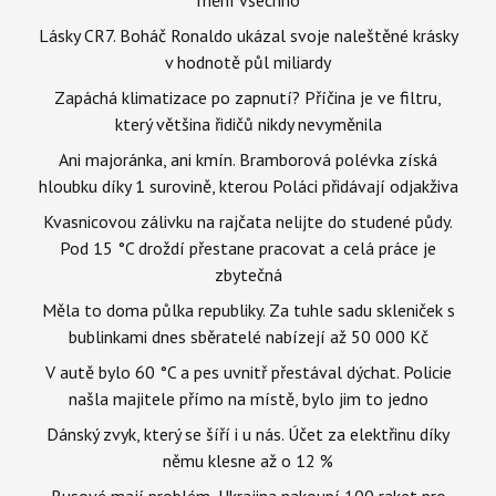
Lásky CR7. Boháč Ronaldo ukázal svoje naleštěné krásky
v hodnotě půl miliardy
Zapáchá klimatizace po zapnutí? Příčina je ve filtru,
který většina řidičů nikdy nevyměnila
Ani majoránka, ani kmín. Bramborová polévka získá
hloubku díky 1 surovině, kterou Poláci přidávají odjakživa
Kvasnicovou zálivku na rajčata nelijte do studené půdy.
Pod 15 °C droždí přestane pracovat a celá práce je
zbytečná
Měla to doma půlka republiky. Za tuhle sadu skleniček s
bublinkami dnes sběratelé nabízejí až 50 000 Kč
V autě bylo 60 °C a pes uvnitř přestával dýchat. Policie
našla majitele přímo na místě, bylo jim to jedno
Dánský zvyk, který se šíří i u nás. Účet za elektřinu díky
němu klesne až o 12 %
Rusové mají problém, Ukrajina nakoupí 100 raket pro