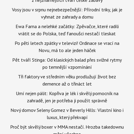
Vosy jsou v srpnu nejnebezpečnější: Přírodní triky, jak je
vyhnat ze zahrady a domu
Ewa Farna a nelehké začátky: Zpěvačce, které radili
vrátit se do Polska, teď fanoušci nestačí tleskat
Po pěti letech zpátky v televizi! Ordinace se vrací na
Novu, má to ale jeden háček
Pět tváří Stinga: Od klasických balad přes svižné rytmy
po temnější vzpomínání
Tři faktory ve středním věku prodlužují život bez
demence až o třináct let
Umí nejen pálit: Kopřiva je lék i skvělý pomocník na
zahradě, jen je potřeba ji použít správně
Nový domov Seleny Gomez v Beverly Hills: Vlastní kino i
luxus, který překvapí
Proč být skvělý boxer v MMA nestačí. Hrozba takedownu
mění všechno