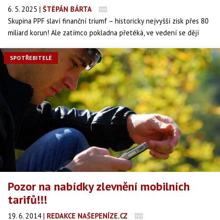
6. 5. 2025
|
ŠTĚPÁN BÁRTA
Skupina PPF slaví finanční triumf – historicky nejvyšší zisk přes 80
miliard korun! Ale zatímco pokladna přetéká, ve vedení se dějí
zásadní změny. Jiří Šmejc po třech letech končí a přichází dvojice
nových šéfů. Co stojí za nejúspěšnějším rokem v historii této
SPOTŘEBITELÉ
finanční mašiny?
Pozor na nabídky zlevnění mobilních
tarifů!!!
19. 6. 2014
|
REDAKCE NAŠEPENÍZE.CZ