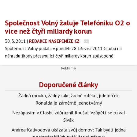
Společnost Volný žaluje Telefóniku O2 o
více než čtyři miliardy korun
30. 3. 2011
|
REDAKCE NAŠEPENÍZE.CZ
Společnost Volný podala v pondělí 28. března 2011 žalobu na
náhradu škody přesahující čtyři miliardy korun způsobené
společností Telefónica O2 Czech Republic. Společnost Volný o tom
informovala ve středu.
Doporučené články
Žádná mouka, žádný cukr, žádné mléko, jídelníček
Ronalda je záměrně jednotvárný
Nezápasím v Clashi, zdůraznil Roušal. Vzápětí se ozval
Sivák
Andrea Kalivodová ukázala svůj domov: Tak bydlí jedna
z nejznámějších tváří české zábavy