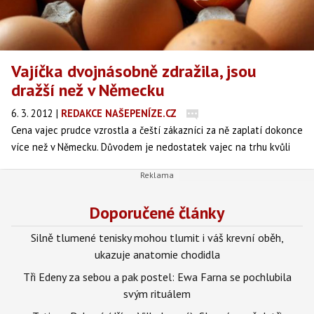
Vajíčka dvojnásobně zdražila, jsou
dražší než v Německu
6. 3. 2012
|
REDAKCE NAŠEPENÍZE.CZ
Cena vajec prudce vzrostla a čeští zákazníci za ně zaplatí dokonce
více než v Německu. Důvodem je nedostatek vajec na trhu kvůli
novým pravidlům chovu slepic a vysokým maržím obchodníků, píše
ve svém úterním vydání Mladá fronta Dnes.
Doporučené články
Silně tlumené tenisky mohou tlumit i váš krevní oběh,
ukazuje anatomie chodidla
Tři Edeny za sebou a pak postel: Ewa Farna se pochlubila
svým rituálem