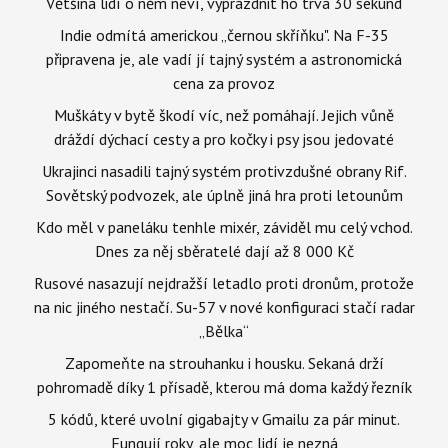
Většina lidí o něm neví, vyprázdnit ho trvá 30 sekund
Indie odmítá americkou „černou skříňku". Na F-35
připravena je, ale vadí jí tajný systém a astronomická
cena za provoz
Muškáty v bytě škodí víc, než pomáhají. Jejich vůně
dráždí dýchací cesty a pro kočky i psy jsou jedovaté
Ukrajinci nasadili tajný systém protivzdušné obrany Rif.
Sovětský podvozek, ale úplně jiná hra proti letounům
Kdo měl v paneláku tenhle mixér, záviděl mu celý vchod.
Dnes za něj sběratelé dají až 8 000 Kč
Rusové nasazují nejdražší letadlo proti dronům, protože
na nic jiného nestačí. Su-57 v nové konfiguraci stačí radar
„Bělka“
Zapomeňte na strouhanku i housku. Sekaná drží
pohromadě díky 1 přísadě, kterou má doma každý řezník
5 kódů, které uvolní gigabajty v Gmailu za pár minut.
Fungují roky, ale moc lidí je nezná