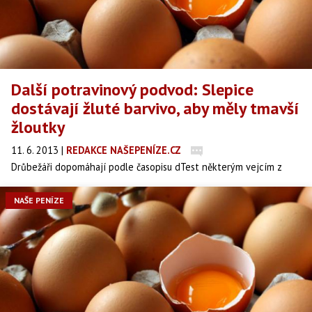
Další potravinový podvod: Slepice
dostávají žluté barvivo, aby měly tmavší
žloutky
11. 6. 2013
|
REDAKCE NAŠEPENÍZE.CZ
Drůbežáři dopomáhají podle časopisu dTest některým vejcím z
české maloobchodní sítě k tmavě oranžovým žloutkům a do krmiva
nosnic přidávají barviva. Jeden z drůbežářů nepravdivě deklaroval
NAŠE PENÍZE
obohacení vajec omega 3 mastnými kyselinami.