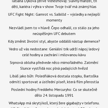
Tatiana Dyková (dříve Vilhelmová): Slavný manžel, tři
děti, kariéra i výhra v show Tvoje tvář má známý hlas
UFC Fight Night: Gamrot vs. Salkilld – výsledky a nejlepší
momenty
Nezvládl jsem to v hlavě. Čepo odhalil, co stálo za jeho
neúspěšným UFC debutem
Kdy změnit životní styl, abyste oddálili nástup demence?
Vedro už vás nedostane: Geniální trik udrží nápoj ledový
celé hodiny a zachrání i milovanou kávu
Srpnová obloha předvede něco mimořádného. Zatmění
Slunce vystřídá noc plná padajících hvězd
Líbáš jako bůh: Poledňáková dostala stopku, Bartoška
odmítl sportovat a ústřední píseň, která film přerostla
Poslední hodiny Freddieho Mercuryho: Co se skutečně
dělo 24. listopadu 1991
WhatsApp má skrytý koš, který žere gigabajty v telefonu.