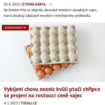
30. 6. 2025
|
ŠTĚPÁN BÁRTA
Na českém trhu se objevilo obrovské množství závadných vajec,
která obsahují zakázané množství veterinárního antibiotika.
Veterináři už stahují téměř 250 tisíc kusů, které se dostaly do
obchodů i ke koncovým zákazníkům. Pokud je máte doma, raději je
ZPRAVODAJSTVÍ
nejezte.
Vybíjení chovu nosnic kvůli ptačí chřipce
se projeví na rostoucí ceně vajec
4. 1. 2023
|
TISCALI.CZ