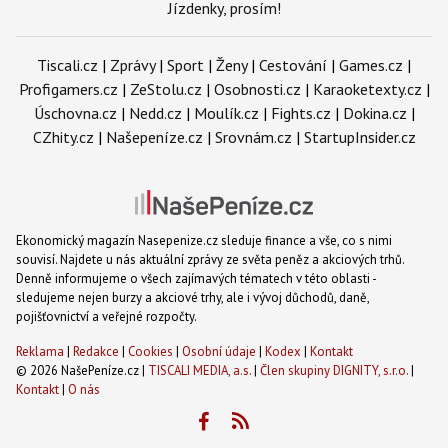
Jízdenky, prosím!
Tiscali.cz
|
Zprávy
|
Sport
|
Ženy
|
Cestování
|
Games.cz
|
Profigamers.cz
|
ZeStolu.cz
|
Osobnosti.cz
|
Karaoketexty.cz
|
Úschovna.cz
|
Nedd.cz
|
Moulík.cz
|
Fights.cz
|
Dokina.cz
|
CZhity.cz
|
Našepeníze.cz
|
Srovnám.cz
|
StartupInsider.cz
Ekonomický magazín Nasepenize.cz sleduje finance a vše, co s nimi
souvisí. Najdete u nás aktuální zprávy ze světa peněz a akciových trhů.
Denně informujeme o všech zajímavých tématech v této oblasti -
sledujeme nejen burzy a akciové trhy, ale i vývoj důchodů, daně,
pojišťovnictví a veřejné rozpočty.
Reklama
|
Redakce
|
Cookies
|
Osobní údaje
|
Kodex
|
Kontakt
© 2026 NašePeníze.cz |
TISCALI MEDIA, a.s.
|
Člen skupiny DIGNITY, s.r.o.
|
Kontakt
|
O nás