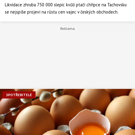
Likvidace zhruba 750 000 slepic kvůli ptačí chřipce na Tachovsku
se nejspíše projeví na růstu cen vajec v českých obchodech.
Nosnice, které se musejí kvůli nákaze zlikvidovat, snesou více než
600 000 vajec denně. Utracení takového množství představuje
zhruba 15 procent ze zhruba pěti milionů slepic v Česku.
SPOTŘEBITELÉ