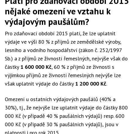
Platí pro zdaňovací období 2015
nějaké omezení ve vztahu k
výdajovým paušálům?
Pro zdaňovací období 2015 platí, že lze uplatnit
výdaje ve výši 80 % z příjmů ze zemědělské výroby,
lesního a vodního hospodářství (zákon č. 252/1997
Sb.) a z příjmů ze živností řemeslných, nejvýše však do
částky
1 600 000 Kč
, 60 % z příjmů ze živnosti s
výjimkou příjmů ze živností řemeslných nejvýše lze
však uplatnit výdaje do částky
1 200 000 Kč
.
Omezení u ostatních výdajových paušálů (40% a
30%), tj., že nejvýše lze uplatnit výdaje do částky 800
000 Kč (v případě 40 % paušálních výdajů) resp. 600
000 Kč (v případě 30 % paušálních výdajů), jsou v
platnosti i pro rok 2015.