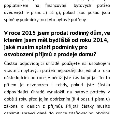
poplatníkem na financování bytových potřeb
uvedených v písm. a) až g), pokud jsou pokud jsou
splněny podmínky pro tyto bytové potřeby.
V roce 2015 jsem prodal rodinný dům, ve
kterém jsem měl bydliště od roku 2014,
jaké musím splnit podmínky pro
osvobození příjmů z prodeje domu?
Částku odpovídající úhradě použijete na uspokojení
vlastních bytových potřeb nejpozději do jednoho roku
následujícím po roce, v němž jste částku přijal. Tento
příjem je osvobozen i tehdy, pokud jste částku
odpovídající úhradě vynaložil na bytové potřeby v
době 1 roku před jejím obdržením (§ 4 odst. 1 písm. u)
zákona o daních z příjmů). Přijetí částky musíte
oznámit správci daně do konce zdaňovacího období,