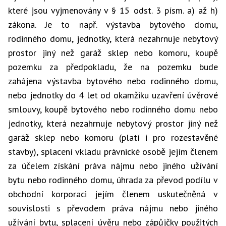
které jsou vyjmenovány v § 15 odst. 3 písm. a) až h)
zákona. Je to např. výstavba bytového domu,
rodinného domu, jednotky, která nezahrnuje nebytový
prostor jiný než garáž sklep nebo komoru, koupě
pozemku za předpokladu, že na pozemku bude
zahájena výstavba bytového nebo rodinného domu,
nebo jednotky do 4 let od okamžiku uzavření úvěrové
smlouvy, koupě bytového nebo rodinného domu nebo
jednotky, která nezahrnuje nebytový prostor jiný než
garáž sklep nebo komoru (platí i pro rozestavěné
stavby), splacení vkladu právnické osobě jejím členem
za účelem získání práva nájmu nebo jiného užívání
bytu nebo rodinného domu, úhrada za převod podílu v
obchodní korporaci jejím členem uskutečněná v
souvislosti s převodem práva nájmu nebo jiného
užívání bytu, splacení úvěru nebo zápůjčky použitých