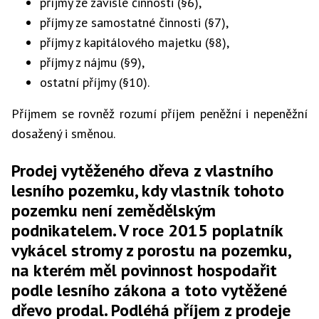
příjmy ze závislé činnosti (§6),
příjmy ze samostatné činnosti (§7),
příjmy z kapitálového majetku (§8),
příjmy z nájmu (§9),
ostatní příjmy (§10).
Příjmem se rovněž rozumí příjem peněžní i nepeněžní
dosažený i směnou.
Prodej vytěženého dřeva z vlastního
lesního pozemku, kdy vlastník tohoto
pozemku není zemědělským
podnikatelem. V roce 2015 poplatník
vykácel stromy z porostu na pozemku,
na kterém měl povinnost hospodařit
podle lesního zákona a toto vytěžené
dřevo prodal. Podléhá příjem z prodeje