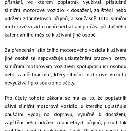
přiznání, ve kterém poplatník využíval příslušné
silniční motorové vozidlo k dosažení, zajištění nebo
udržení zdanitelných příjmů, a současně toto silniční
motorové vozidlo nepřenechal ani po část příslušného
kalendářního měsíce k užívání jiné osobě.
Za přenechání silničního motorového vozidla k užívání
jiné osobě se nepovažuje uskutečnění pracovní cesty
silničním motorovým vozidlem spolupracující osobou
nebo zaměstnancem, který silniční motorové vozidlo
nevyužívá i pro soukromé účely.
Pro účely tohoto zákona se má za to, že poplatník
užívá silniční motorové vozidlo, u kterého uplatňuje
paušální výdaj na dopravu, výlučně k dosažení,
zajištění nebo udržení zdanitelných příjmů, pokud tak
prohlásí, není-li prokázáno jinak. Paušální výdaj na