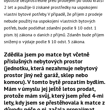
bydliště bezprostředně před prodejem po dobu kratší
2 let a použije-li získané prostředky na uspokojení
vlastní bytové potřeby. V případě, že příjem z prodeje
nebude použitý na uspokojení vlastních bytových
potřeb, bude podléhat zdanění podle § 10 odst. 1
písm. b) zákona o daních z příjmů. Zdaněn bude příjem
snížený o výdaje podle § 10 odst. 5 zákona.
Zdědila jsem po matce byt včetně
příslušných nebytových prostor
(jednotku, která nezahrnuje nebytový
prostor jiný než garáž, sklep nebo
komoru). V tomto bytě prozatím bydlím.
Mám v úmyslu jej ještě letos prodat,
protože mám svůj, který jsem před 4-mi
lety, kdy jsem se přestěhovala k matce z
důvodu péče o ni, začala pronajímat.