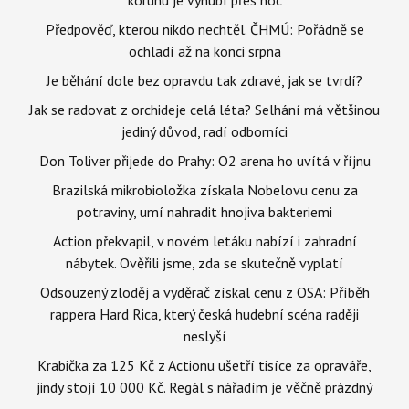
Předpověď, kterou nikdo nechtěl. ČHMÚ: Pořádně se
ochladí až na konci srpna
Je běhání dole bez opravdu tak zdravé, jak se tvrdí?
Jak se radovat z orchideje celá léta? Selhání má většinou
jediný důvod, radí odborníci
Don Toliver přijede do Prahy: O2 arena ho uvítá v říjnu
Brazilská mikrobioložka získala Nobelovu cenu za
potraviny, umí nahradit hnojiva bakteriemi
Action překvapil, v novém letáku nabízí i zahradní
nábytek. Ověřili jsme, zda se skutečně vyplatí
Odsouzený zloděj a vyděrač získal cenu z OSA: Příběh
rappera Hard Rica, který česká hudební scéna raději
neslyší
Krabička za 125 Kč z Actionu ušetří tisíce za opraváře,
jindy stojí 10 000 Kč. Regál s nářadím je věčně prázdný