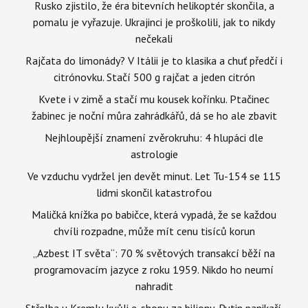
Rusko zjistilo, že éra bitevních helikoptér skončila, a
pomalu je vyřazuje. Ukrajinci je proškolili, jak to nikdy
nečekali
Rajčata do limonády? V Itálii je to klasika a chuť předčí i
citrónovku. Stačí 500 g rajčat a jeden citrón
Kvete i v zimě a stačí mu kousek kořínku. Ptačinec
žabinec je noční můra zahrádkářů, dá se ho ale zbavit
Nejhloupější znamení zvěrokruhu: 4 hlupáci dle
astrologie
Ve vzduchu vydržel jen devět minut. Let Tu-154 se 115
lidmi skončil katastrofou
Maličká knížka po babičce, která vypadá, že se každou
chvíli rozpadne, může mít cenu tisíců korun
„Azbest IT světa“: 70 % světových transakcí běží na
programovacím jazyce z roku 1959. Nikdo ho neumí
nahradit
Střelba u Kremlu kvůli e-shopu za biliony, Putin panikaří.