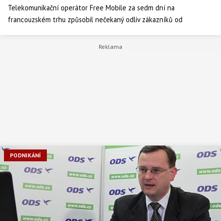
Telekomunikační operátor Free Mobile za sedm dní na
francouzském trhu způsobil nečekaný odliv zákazníků od
dosavadní trojice poskytovatelů mobilních služeb. Neomezený
tarif za 20 euro (510 korun) vyvolal u operátorů vlnu zlevňování
služeb a změnil celý trh, napsala ve středu agentura Reuters.
PODNIKÁNÍ