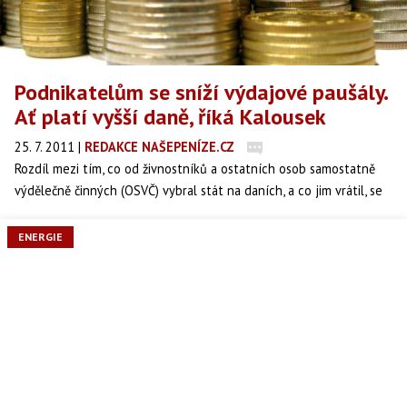
Podnikatelům se sníží výdajové paušály.
Ať platí vyšší daně, říká Kalousek
25. 7. 2011
|
REDAKCE NAŠEPENÍZE.CZ
Rozdíl mezi tím, co od živnostníků a ostatních osob samostatně
výdělečně činných (OSVČ) vybral stát na daních, a co jim vrátil, se
za první půlrok dostal do minusu 1,2 miliardy. Ministerstva financí
proto plánuje OSVČ snížit výdajové paušály. Informují o tom
ENERGIE
pondělní Hospodářské noviny (HN).