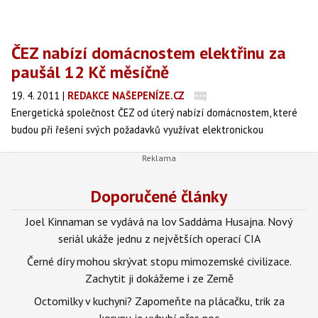
ČEZ nabízí domácnostem elektřinu za
paušál 12 Kč měsíčně
19. 4. 2011
|
REDAKCE NAŠEPENÍZE.CZ
Energetická společnost ČEZ od úterý nabízí domácnostem, které
budou při řešení svých požadavků využívat elektronickou
komunikaci, elektřinu za měsíční paušál 12 korun.
Doporučené články
Joel Kinnaman se vydává na lov Saddáma Husajna. Nový
seriál ukáže jednu z největších operací CIA
Černé díry mohou skrývat stopu mimozemské civilizace.
Zachytit ji dokážeme i ze Země
Octomilky v kuchyni? Zapomeňte na plácačku, trik za
korunu je vyhubí přes noc