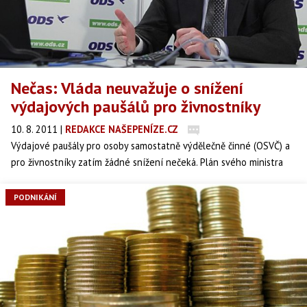
Nečas: Vláda neuvažuje o snížení
výdajových paušálů pro živnostníky
10. 8. 2011
|
REDAKCE NAŠEPENÍZE.CZ
Výdajové paušály pro osoby samostatně výdělečně činné (OSVČ) a
pro živnostníky zatím žádné snížení nečeká. Plán svého ministra
financí Miroslava Kalouska (TOP 09) ve středu odmítl premiér Petr
Nečas (ODS) s tím, že jde pouze o úvahy, kterými se kabinet dosud
PODNIKÁNÍ
nezabýval.