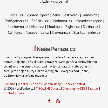
Jízdenky, prosím!
Tiscali.cz
|
Zprávy
|
Sport
|
Ženy
|
Cestování
|
Games.cz
|
Profigamers.cz
|
ZeStolu.cz
|
Osobnosti.cz
|
Karaoketexty.cz
|
Úschovna.cz
|
Nedd.cz
|
Moulík.cz
|
Fights.cz
|
Dokina.cz
|
CZhity.cz
|
Našepeníze.cz
|
Srovnám.cz
|
StartupInsider.cz
Ekonomický magazín Nasepenize.cz sleduje finance a vše, co s nimi
souvisí. Najdete u nás aktuální zprávy ze světa peněz a akciových trhů.
Denně informujeme o všech zajímavých tématech v této oblasti -
sledujeme nejen burzy a akciové trhy, ale i vývoj důchodů, daně,
pojišťovnictví a veřejné rozpočty.
Reklama
|
Redakce
|
Cookies
|
Osobní údaje
|
Kodex
|
Kontakt
© 2026 NašePeníze.cz |
TISCALI MEDIA, a.s.
|
Člen skupiny DIGNITY, s.r.o.
|
Kontakt
|
O nás