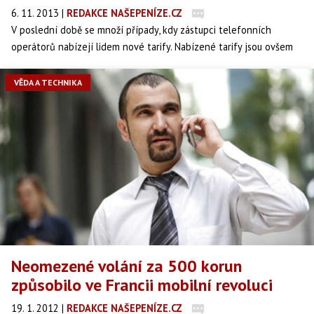
6. 11. 2013
|
REDAKCE NAŠEPENÍZE.CZ
V poslední době se množí případy, kdy zástupci telefonních
operátorů nabízejí lidem nové tarify. Nabízené tarify jsou ovšem
často méně výhodné než ty, které oslovení zákazníci využívali
dříve. "Obětí" této praxe se často stávají důvěřiví starší lidé.
VĚDA A TECHNIKA
Neomezené volání za 500 korun
způsobilo ve Francii mobilní revoluci
19. 1. 2012
|
REDAKCE NAŠEPENÍZE.CZ