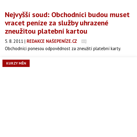
Nejvyšší soud: Obchodníci budou muset
vracet peníze za služby uhrazené
zneužitou platební kartou
5. 8. 2011
|
REDAKCE NAŠEPENÍZE.CZ
Obchodníci ponesou odpovědnost za zneužití platební karty.
Vyplývá to z verdiktu Nejvyššího soudu, podle kterého musí České
aerolinie vrátit čtvrt milionu korun za letenky, které někdo zaplatil
KURZY MĚN
podvodně získanými údaji z platební karty, informuje ve čtvrtek
Radiožurnál.