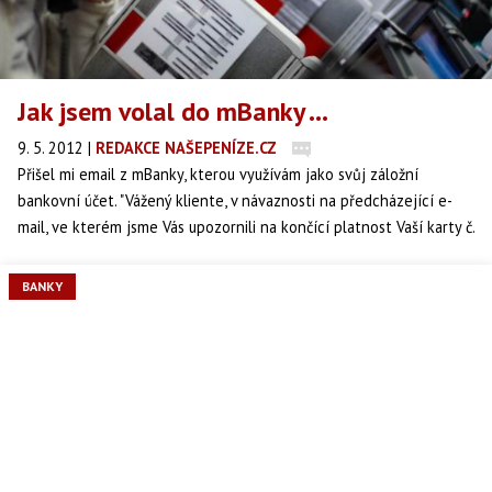
Jak jsem volal do mBanky ...
9. 5. 2012
|
REDAKCE NAŠEPENÍZE.CZ
Přišel mi email z mBanky, kterou využívám jako svůj záložní
bankovní účet. "Vážený kliente, v návaznosti na předcházející e-
mail, ve kterém jsme Vás upozornili na končící platnost Vaší karty č.
XXXX XXXX XXXX XXXX. O vydáni platební kary je možné kdykoli
požádat prostřednictvím Vašeho internetového bankovnictví,
BANKY
nebo call cetra mLINKA. S pozdravem Tým mBank." Což je v
pořádku. Co následovalo dál, mě však spíše pobavilo.