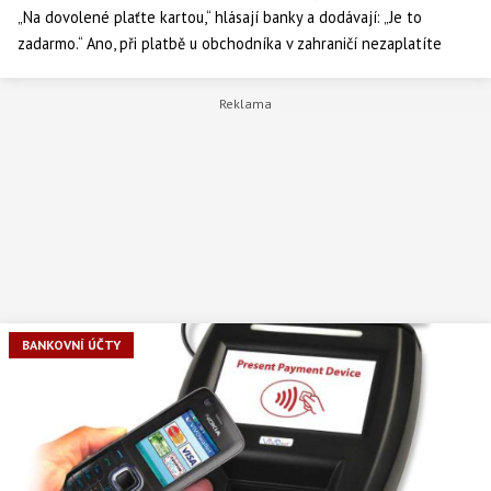
„Na dovolené plaťte kartou,“ hlásají banky a dodávají: „Je to
zadarmo.“ Ano, při platbě u obchodníka v zahraničí nezaplatíte
žádný poplatek. Přesto se platba kartou může prodražit. Proč? A
které karty jsou pro cestování nejlevnější?
BANKOVNÍ ÚČTY