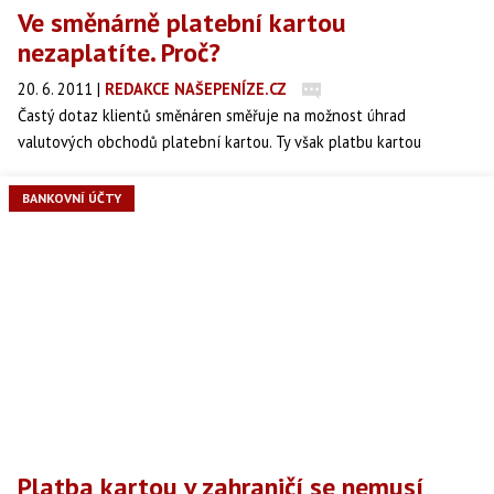
Ve směnárně platební kartou
nezaplatíte. Proč?
20. 6. 2011
|
REDAKCE NAŠEPENÍZE.CZ
Častý dotaz klientů směnáren směřuje na možnost úhrad
valutových obchodů platební kartou. Ty však platbu kartou
obvykle neumožňují. Proč?
BANKOVNÍ ÚČTY
Platba kartou v zahraničí se nemusí