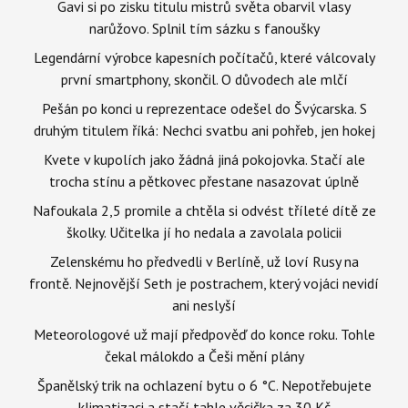
Gavi si po zisku titulu mistrů světa obarvil vlasy
narůžovo. Splnil tím sázku s fanoušky
Legendární výrobce kapesních počítačů, které válcovaly
první smartphony, skončil. O důvodech ale mlčí
Pešán po konci u reprezentace odešel do Švýcarska. S
druhým titulem říká: Nechci svatbu ani pohřeb, jen hokej
Kvete v kupolích jako žádná jiná pokojovka. Stačí ale
trocha stínu a pětkovec přestane nasazovat úplně
Nafoukala 2,5 promile a chtěla si odvést tříleté dítě ze
školky. Učitelka jí ho nedala a zavolala policii
Zelenskému ho předvedli v Berlíně, už loví Rusy na
frontě. Nejnovější Seth je postrachem, který vojáci nevidí
ani neslyší
Meteorologové už mají předpověď do konce roku. Tohle
čekal málokdo a Češi mění plány
Španělský trik na ochlazení bytu o 6 °C. Nepotřebujete
klimatizaci a stačí tahle věcička za 30 Kč