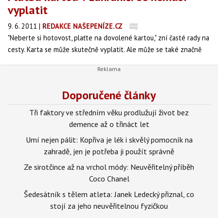
vyplatit
9. 6. 2011
|
REDAKCE NAŠEPENÍZE.CZ
"Neberte si hotovost, plaťte na dovolené kartou," zní časté rady na
cesty. Karta se může skutečně vyplatit. Ale může se také značně
prodražit. Není řeč o možném zneužití platebních karet ani o
poplatcích za jejich vydání. Riziko i poplatky karty jsou
zanedbatelné... proti kurzovým rozdílům.
Doporučené články
Tři faktory ve středním věku prodlužují život bez
demence až o třináct let
Umí nejen pálit: Kopřiva je lék i skvělý pomocník na
zahradě, jen je potřeba ji použít správně
Ze sirotčince až na vrchol módy: Neuvěřitelný příběh
Coco Chanel
Šedesátník s tělem atleta: Janek Ledecký přiznal, co
stojí za jeho neuvěřitelnou fyzičkou