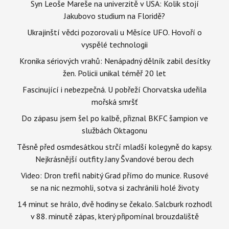
Syn Leoše Mareše na univerzitě v USA: Kolik stojí
Jakubovo studium na Floridě?
Ukrajinští vědci pozorovali u Měsíce UFO. Hovoří o
vyspělé technologii
Kronika sériových vrahů: Nenápadný dělník zabil desítky
žen. Policii unikal téměř 20 let
Fascinující i nebezpečná. U pobřeží Chorvatska udeřila
mořská smršť
Do zápasu jsem šel po kalbě, přiznal BKFC šampion ve
službách Oktagonu
Těsně před osmdesátkou strčí mladší kolegyně do kapsy.
Nejkrásnější outfity Jany Švandové berou dech
Video: Dron trefil nabitý Grad přímo do munice. Rusové
se na nic nezmohli, sotva si zachránili holé životy
14 minut se hrálo, dvě hodiny se čekalo. Salcburk rozhodl
v 88. minutě zápas, který připomínal brouzdaliště