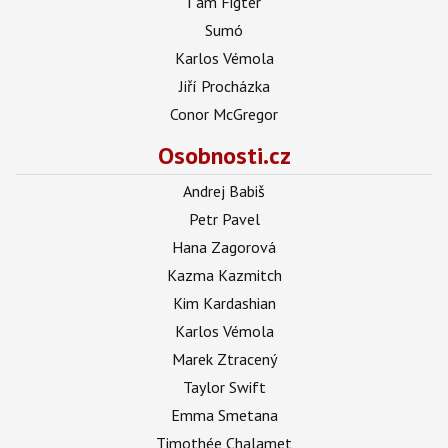
I am Figter
Sumó
Karlos Vémola
Jiří Procházka
Conor McGregor
Osobnosti.cz
Andrej Babiš
Petr Pavel
Hana Zagorová
Kazma Kazmitch
Kim Kardashian
Karlos Vémola
Marek Ztracený
Taylor Swift
Emma Smetana
Timothée Chalamet