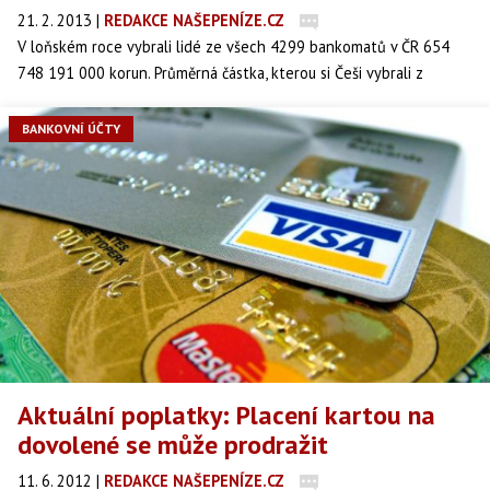
21. 2. 2013
|
REDAKCE NAŠEPENÍZE.CZ
V loňském roce vybrali lidé ze všech 4299 bankomatů v ČR 654
748 191 000 korun. Průměrná částka, kterou si Češi vybrali z
bankomatu, byla 3647 korun, ukazují to statistiky Sdružení pro
bankovní karty (SBK).
BANKOVNÍ ÚČTY
Aktuální poplatky: Placení kartou na
dovolené se může prodražit
11. 6. 2012
|
REDAKCE NAŠEPENÍZE.CZ