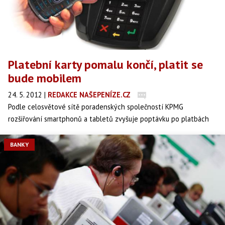
Platební karty pomalu končí, platit se
bude mobilem
24. 5. 2012
|
REDAKCE NAŠEPENÍZE.CZ
Podle celosvětové sítě poradenských společností KPMG
rozšiřování smartphonů a tabletů zvyšuje poptávku po platbách
pomocí mobilních zařízení (tzv. m-platbách). Jak firma sdělila ve
středu, využívání m-plateb celosvětově do roku 2015 vzroste na
BANKY
15násobek.