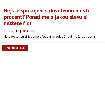
Nejste spokojeni s dovolenou na sto
procent? Poradíme o jakou slevu si
můžete říct
10. 7. 2018
|
RED
Na dovolenou si jedeme především odpočinout, načerpat síly a
energii. Odpočinek se ale může proměnit ve stres a náladu dokáže
pokazit i malá vada. Pokud jste využili služeb cestovní kanceláře,
SPOTŘEBITELÉ
můžete zájezd reklamovat. Ne za všechno ale můžete žádat
kompenzaci. Podívejte se na přehled slev, na které máte právo v
případě nespokojeností.