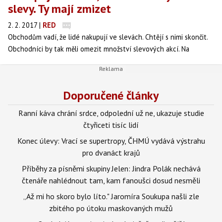
slevy. Ty mají zmizet
2. 2. 2017
|
RED
Obchodům vadí, že lidé nakupují ve slevách. Chtějí s nimi skončit.
Obchodníci by tak měli omezit množství slevových akcí. Na
včerejší konferenci maloobchodníků Retail Summit k tomu vyzval
generální ředitel Hamé Martin Štrupl. Česko patří k zemím, kde se
prostřednictvím slev prodá nejvíc zboží na světě.
Doporučené články
Ranní káva chrání srdce, odpolední už ne, ukazuje studie
čtyřiceti tisíc lidí
Konec úlevy: Vrací se supertropy, ČHMÚ vydává výstrahu
pro dvanáct krajů
Příběhy za písněmi skupiny Jelen: Jindra Polák nechává
čtenáře nahlédnout tam, kam fanoušci dosud nesměli
„Až mi ho skoro bylo líto." Jaromíra Soukupa našli zle
zbitého po útoku maskovaných mužů