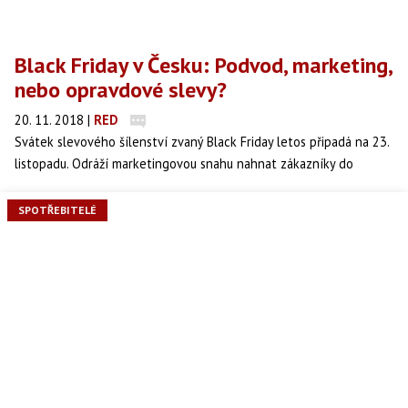
Black Friday v Česku: Podvod, marketing,
nebo opravdové slevy?
20. 11. 2018
|
RED
Svátek slevového šílenství zvaný Black Friday letos připadá na 23.
listopadu. Odráží marketingovou snahu nahnat zákazníky do
obchodů co nejdříve před Vánoci, což mají zajistit výrazné slevy.
Jak už to tak ale někdy bývá, není všechno zlato, co se třpytí.
SPOTŘEBITELÉ
Zdánlivě výhodné ceny jsou často vypočítávány z výrazně
zvýšených běžných cen, a konečná úspora tak může být mizivá.