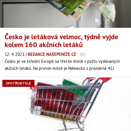
Česko je letáková velmoc, týdně vyjde
kolem 160 akčních letáků
12. 4. 2021
|
REDAKCE NAŠEPENÍZE.CZ
Česko je ve střední Evropě na třetím místě v počtu vydávaných
akčních letáků. Na prvním místě je Německo s průměrně 412
letáky týdně, následuje Polsko se 190 kusy a v ČR je to okolo 163
letáků. Následují Rakousko a Slovensko, kde týdně vznikne 140
SPOTŘEBITELÉ
letáků. Vyplývá to z dat serveru Kupi.cz.