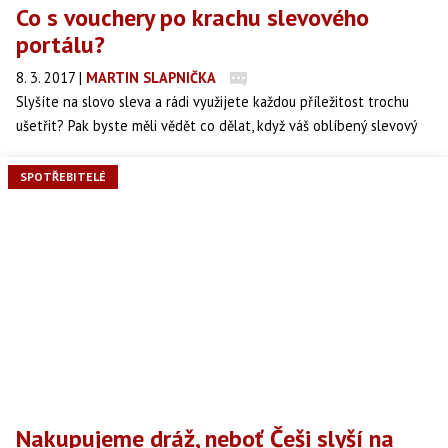
Co s vouchery po krachu slevového
portálu?
8. 3. 2017
|
MARTIN SLAPNIČKA
Slyšíte na slovo sleva a rádi využijete každou příležitost trochu
ušetřit? Pak byste měli vědět co dělat, když váš oblíbený slevový
portál zkrachuje a zakoupený voucher už vám nikde nechtějí vzít.
SPOTŘEBITELÉ
Nakupujeme dráž, neboť Češi slyší na