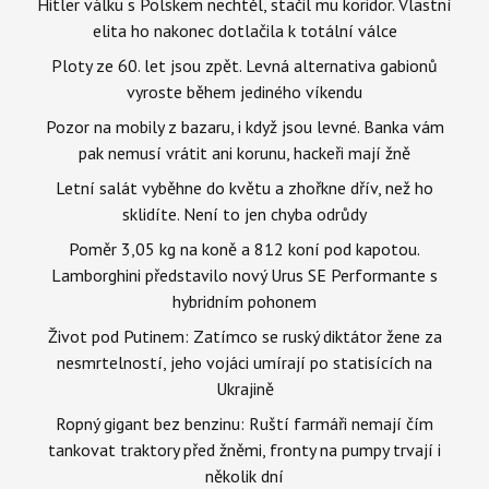
Hitler válku s Polskem nechtěl, stačil mu koridor. Vlastní
elita ho nakonec dotlačila k totální válce
Ploty ze 60. let jsou zpět. Levná alternativa gabionů
vyroste během jediného víkendu
Pozor na mobily z bazaru, i když jsou levné. Banka vám
pak nemusí vrátit ani korunu, hackeři mají žně
Letní salát vyběhne do květu a zhořkne dřív, než ho
sklidíte. Není to jen chyba odrůdy
Poměr 3,05 kg na koně a 812 koní pod kapotou.
Lamborghini představilo nový Urus SE Performante s
hybridním pohonem
Život pod Putinem: Zatímco se ruský diktátor žene za
nesmrtelností, jeho vojáci umírají po statisících na
Ukrajině
Ropný gigant bez benzinu: Ruští farmáři nemají čím
tankovat traktory před žněmi, fronty na pumpy trvají i
několik dní