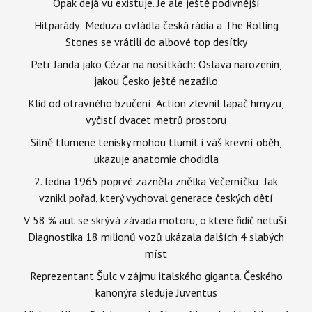
Opak dejá vu existuje. Je ale ještě podivnější
Hitparády: Meduza ovládla česká rádia a The Rolling
Stones se vrátili do albové top desítky
Petr Janda jako Cézar na nosítkách: Oslava narozenin,
jakou Česko ještě nezažilo
Klid od otravného bzučení: Action zlevnil lapač hmyzu,
vyčistí dvacet metrů prostoru
Silně tlumené tenisky mohou tlumit i váš krevní oběh,
ukazuje anatomie chodidla
2. ledna 1965 poprvé zazněla znělka Večerníčku: Jak
vznikl pořad, který vychoval generace českých dětí
V 58 % aut se skrývá závada motoru, o které řidič netuší.
Diagnostika 18 milionů vozů ukázala dalších 4 slabých
míst
Reprezentant Šulc v zájmu italského giganta. Českého
kanonýra sleduje Juventus