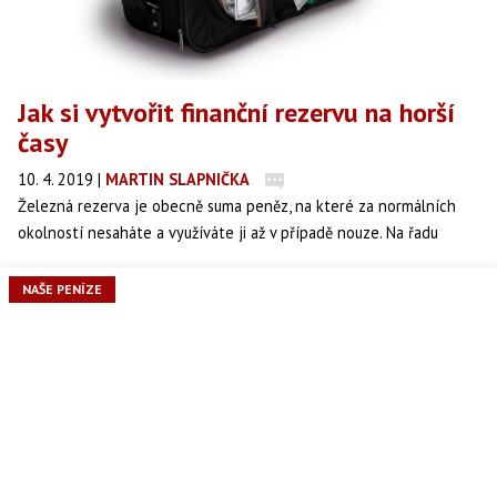
Jak si vytvořit finanční rezervu na horší
časy
10. 4. 2019
|
MARTIN SLAPNIČKA
Železná rezerva je obecně suma peněz, na které za normálních
okolností nesaháte a využíváte ji až v případě nouze. Na řadu
přijde ve chvíli, kdy se stane něco neočekávaného – porouchá se
vám auto, rozbije se lednička, v práci před vás šéf předloží papíry s
NAŠE PENÍZE
vaší výpovědí nebo dlouhodobě onemocníte.