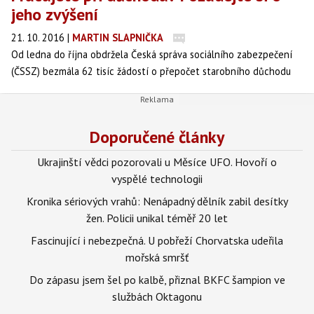
jeho zvýšení
21. 10. 2016
|
MARTIN SLAPNIČKA
Od ledna do října obdržela Česká správa sociálního zabezpečení
(ČSSZ) bezmála 62 tisíc žádostí o přepočet starobního důchodu
pracujících důchodců. Počet podaných žádostí tak dosáhl úrovně
za celý loňský rok a pravděpodobně bude atakovat hranici z roku
2014, kdy si o přepočet požádalo téměř 70 tisíc důchodců.
Doporučené články
Ukrajinští vědci pozorovali u Měsíce UFO. Hovoří o
vyspělé technologii
Kronika sériových vrahů: Nenápadný dělník zabil desítky
žen. Policii unikal téměř 20 let
Fascinující i nebezpečná. U pobřeží Chorvatska udeřila
mořská smršť
Do zápasu jsem šel po kalbě, přiznal BKFC šampion ve
službách Oktagonu