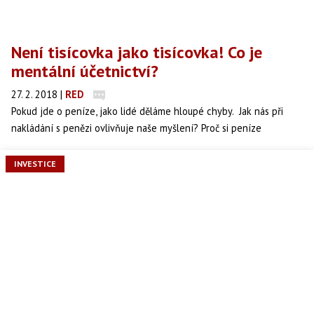
Není tisícovka jako tisícovka! Co je
mentální účetnictví?
27. 2. 2018
|
RED
Pokud jde o peníze, jako lidé děláme hloupé chyby. Jak nás při
nakládání s penězi ovlivňuje naše myšlení? Proč si peníze
škatulkujeme a a zařazujeme na oddělené mentální účty? V čem
nám to pomáhá a proč to může být překážkou?
INVESTICE