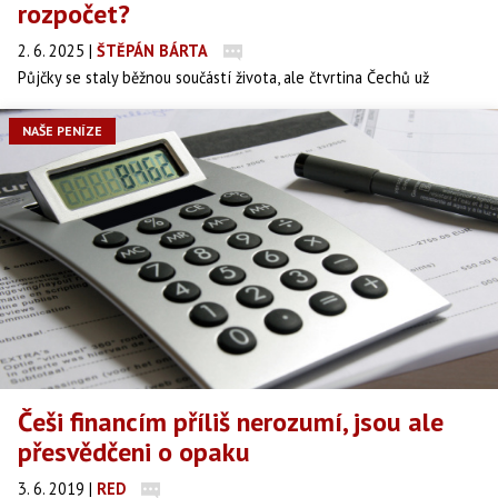
rozpočet?
2. 6. 2025
|
ŠTĚPÁN BÁRTA
Půjčky se staly běžnou součástí života, ale čtvrtina Čechů už
přiznává, že je tlačí ke zdi. Co dalšího odhalil nový průzkum? A proč
se lidé bojí řešení, které by jim mohlo pomoct?
NAŠE PENÍZE
Češi financím příliš nerozumí, jsou ale
přesvědčeni o opaku
3. 6. 2019
|
RED