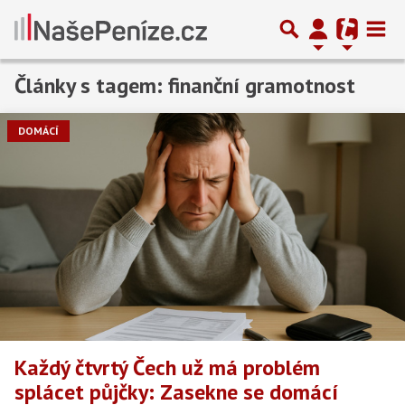
Články s tagem: finanční gramotnost
Předchozí
1
2
3
Další
DOMÁCÍ
Každý čtvrtý Čech už má problém
splácet půjčky: Zasekne se domácí