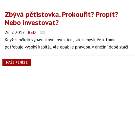
Zbývá pětistovka. Prokouřit? Propít?
Nebo investovat?
26. 7. 2017
|
RED
Když si někdo vybaví slovo investice, tak si myslí, že k tomu
potřebuje vysoký kapitál. Ale opak je pravdou, v dnešní době stačí
500 Kč měsíčně a už můžete investovat s výnosem 8 % p.a. A to
bez větší námahy.
NAŠE PENÍZE