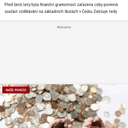
Před šesti lety byla finanční gramotnost zařazena coby povinná
součást vzdělávání na základních školách v Česku. Existuje tedy
naděje, že během několika let začne mládež vstupovat do
dospělosti lépe vybavena znalostmi o hospodaření s financemi i o
investování. Zatím poslední srovnávací průzkum OECD z let 2015
– 16 ale příliš důvodů k optimismu nenabízí.
NAŠE PENÍZE