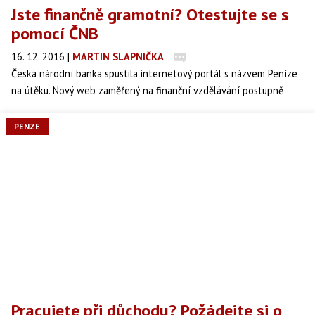
Jste finančně gramotní? Otestujte se s
pomocí ČNB
16. 12. 2016
|
MARTIN SLAPNIČKA
Česká národní banka spustila internetový portál s názvem Peníze
na útěku. Nový web zaměřený na finanční vzdělávání postupně
naučí mladé Čechy nejen orientovat se ve světě financí, ale také
vést si vyrovnaný domácí rozpočet nebo vytvářet odpovídající
PENZE
rezervy, aby se vyhnuli finančním potížím při neplánovaných
událostech.
Pracujete při důchodu? Požádejte si o