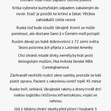
Krtka vyženete kuchyňským odpadem zabaleným do
novin. Stačí je položit ke krtinci a čekat. Většina
zahrádkářů tohle nezná
Ruská loď bude sloužit Ukrajině. Kreml se může
pominout, ale dostane šanci ji v Černém moři potopit
Rusům dávají po hubě dobrovolníci z 72 zemí světa.
Skoro polovina jich přijela z Latinské Ameriky
Chci chránit mladé dívky, neměly by hrát proti
biologickým mužům, říká hvězda ženské NBA
Cunninghamová
Záchranáři nechtěli rozbít okno sanitky, protože se báli
platit opravu. Pacient s rakovinou uvnitř trpěl 45 minut
Rusko hoří, selhává. Ukrajinské rakety a drony tvrdě drtí
ruskou logistiku i klíčovou infrastrukturu, vojáci se
nehnou
Jód z lékárny chrání okurky před plísní i houbami. S