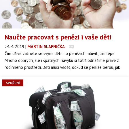
Naučte pracovat s penězi i vaše děti
24. 4. 2019
|
MARTIN SLAPNIČKA
Čím dříve začnete se svými dětmi o penězích mluvit, tím lépe.
Mnoho dobrých, ale i špatných návyku si totiž odnášíme právě z
rodinného prostředí. Děti musí vědět, odkud se peníze berou, jak
fungují, že si je musí maminka s tatínkem nejdřív v práci vydělat a
ta „kouzelná mašinka na peníze“ nám je nedává jen tak.
SPOŘENÍ