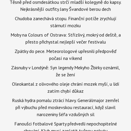
Těsně před osmdesátkou strčí mladší kolegyně do kapsy.
Nejkrásnější outfity Jany Švandové berou dech
Chudoba zanechává stopu. Finanční potíže zrychlují
stárnutí mozku
Moby na Colours of Ostrava: Střízlivý, mokrý od deště, a
přesto přichystal nejlepší večer festivalu
Zpátky do pece. Meteorologové upřesnili předpověď
počasí na víkend
Zásnuby v Londýně: Syn legendy Mekyho Žbirky oznámil,
že se žení
Oleokantal z olivového oleje chrání mozek myší, u lidí
zatím chybí důkaz
Ruská hydra pomalu ztrácí hlavy. Generálmajor zemřel
při výbuchu před moskevskou restaurací, když slavil
narozeniny šéfa vzdušných sil
Fanoušci fotbalové Sparty předvedli nepochopitelné
chování. Klub musí zaplatit tučnou pokutu