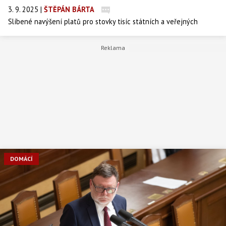
3. 9. 2025
|
ŠTĚPÁN BÁRTA
Slíbené navýšení platů pro stovky tisíc státních a veřejných
zaměstnanců se rychle rozplývá. Vidina vyšších výdělků od ledna
mizí v propadlišti státní kasy – ministr financí Zbyněk Stanjura
totiž nenašel v rozpočtu ani na pět procent přidání, které
navrhoval jeho vládní kolega Marian Jurečka. Odbory zuří, lidovci se
bouří a realita? Možná jen chabých 4,5 procenta navíc.
DOMÁCÍ