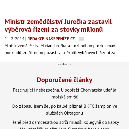
Ministr zemědělství Jurečka zastavil
výběrová řízení za stovky milionů
11. 2. 2014
|
REDAKCE NAŠEPENÍZE.CZ
Ministr zemědělství Marian Jurečka se rozhodl po prozkoumání
podkladů, zrušit nebo pozastavit několik výběrových řízení za
stovky milionů korun. Pozastavené zakázky bude nutné
přepracovat s ohledem na zachování maximální hospodárnosti
nakládání s veřejnými prostředky.
Doporučené články
Fascinující i nebezpečná. U pobřeží Chorvatska udeřila
mořská smršť
Do zápasu jsem šel po kalbě, přiznal BKFC šampion ve
službách Oktagonu
Těsně před osmdesátkou strčí mladší kolegyně do kapsy.
Nejkrásnější outfity Jany Švandové berou dech