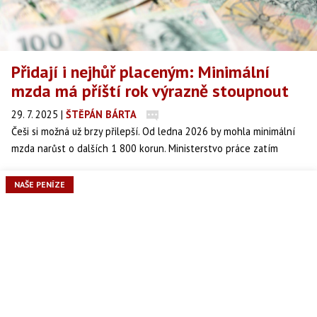
Přidají i nejhůř placeným: Minimální
mzda má příští rok výrazně stoupnout
29. 7. 2025
|
ŠTĚPÁN BÁRTA
Češi si možná už brzy přilepší. Od ledna 2026 by mohla minimální
mzda narůst o dalších 1 800 korun. Ministerstvo práce zatím
pracuje s číslem 22 600 korun – a to ještě není konečná.
NAŠE PENÍZE