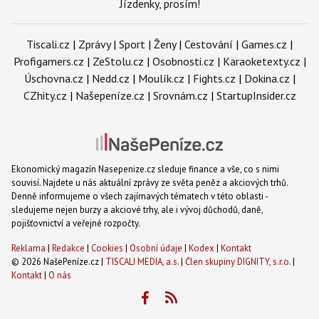
Jízdenky, prosím!
Tiscali.cz
|
Zprávy
|
Sport
|
Ženy
|
Cestování
|
Games.cz
|
Profigamers.cz
|
ZeStolu.cz
|
Osobnosti.cz
|
Karaoketexty.cz
|
Úschovna.cz
|
Nedd.cz
|
Moulík.cz
|
Fights.cz
|
Dokina.cz
|
CZhity.cz
|
Našepeníze.cz
|
Srovnám.cz
|
StartupInsider.cz
Ekonomický magazín Nasepenize.cz sleduje finance a vše, co s nimi
souvisí. Najdete u nás aktuální zprávy ze světa peněz a akciových trhů.
Denně informujeme o všech zajímavých tématech v této oblasti -
sledujeme nejen burzy a akciové trhy, ale i vývoj důchodů, daně,
pojišťovnictví a veřejné rozpočty.
Reklama
|
Redakce
|
Cookies
|
Osobní údaje
|
Kodex
|
Kontakt
© 2026 NašePeníze.cz |
TISCALI MEDIA, a.s.
|
Člen skupiny DIGNITY, s.r.o.
|
Kontakt
|
O nás