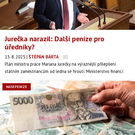
Jurečka narazil: Další peníze pro
úředníky?
13. 8. 2025
|
ŠTĚPÁN BÁRTA
Plán ministra práce Mariana Jurečky na výraznější přilepšení
státním zaměstnancům od ledna se hroutí. Ministerstvo financí
vedené Zbyňkem Stanjurou totiž tvrdí, že v návrhu rozpočtu na
rok 2026 na to nejsou peníze. A to navzdory tomu, že reálné platy
NASEPENIZE
ve státní sféře klesly od roku 2019 skoro o pětinu a úřady už
marně soupeří se soukromým sektorem o nové lidi.