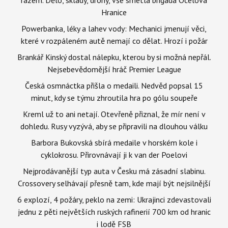
Hranice
Powerbanka, léky a lahev vody: Mechanici jmenují věci,
které v rozpáleném autě nemají co dělat. Hrozí i požár
Brankář Kinský dostal nálepku, kterou by si možná nepřál.
Nejsebevědomější hráč Premier League
Česká osmnáctka přišla o medaili. Nedvěd popsal 15
minut, kdy se týmu zhroutila hra po gólu soupeře
Kreml už to ani netají. Otevřeně přiznal, že mír není v
dohledu. Rusy vyzývá, aby se připravili na dlouhou válku
Barbora Bukovská sbírá medaile v horském kole i
cyklokrosu. Přirovnávají ji k van der Poelovi
Nejprodávanější typ auta v Česku má zásadní slabinu.
Crossovery selhávají přesně tam, kde mají být nejsilnější
6 explozí, 4 požáry, peklo na zemi: Ukrajinci zdevastovali
jednu z pěti největších ruských rafinerií 700 km od hranic
i lodě FSB