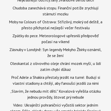
Chudoba zanechává stopu. Finanční potíže zrychlují
stárnutí mozku
Moby na Colours of Ostrava: Střízlivý, mokrý od deště, a
přesto přichystal nejlepší večer festivalu
Zpátky do pece. Meteorologové upřesnili předpověď
počasí na víkend
Zásnuby v Londýně: Syn legendy Mekyho Žbirky oznámil,
že se žení
Oleokantal z olivového oleje chrání mozek myší, u lidí
zatím chybí důkaz
Proč Adele a Shakira přestaly jezdit na turné: Budují si
vlastní stadiony a chtějí, aby fanoušci jezdili za nimi
„Slavím, že nebudu mít děti." Kovalová vyřešila otázku
jednou provždy, litovat prý nebude
Video: Ukrajinští pohraničníci vyčistili sektor jedním
rázem. Dělo, sklady, drony, vše smetla brigáda Ocelová