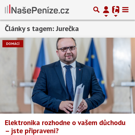
Články s tagem: Jurečka
DOMÁCÍ
Elektronika rozhodne o vašem důchodu
– jste připraveni?