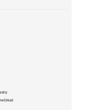
ázdný
 nečekali