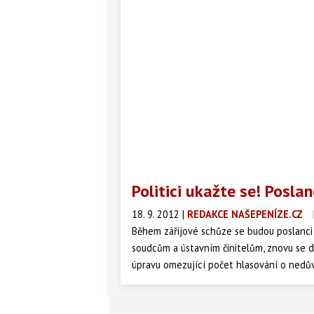
Politici ukažte se! Posla
18. 9. 2012
|
REDAKCE NAŠEPENÍZE.CZ
Během zářijové schůze se budou poslanci 
soudcům a ústavním činitelům, znovu se d
úpravu omezující počet hlasování o nedův