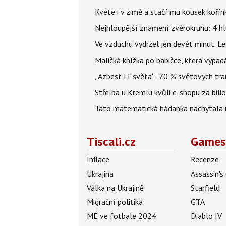
Kvete i v zimě a stačí mu kousek kořín
Nejhloupější znamení zvěrokruhu: 4 hl
Ve vzduchu vydržel jen devět minut. L
Maličká knížka po babičce, která vypad
„Azbest IT světa“: 70 % světových tra
Střelba u Kremlu kvůli e-shopu za bilio
Tato matematická hádanka nachytala už t
Tiscali.cz
Games
Inflace
Recenze
Ukrajina
Assassin's
Válka na Ukrajině
Starfield
Migrační politika
GTA
ME ve fotbale 2024
Diablo IV