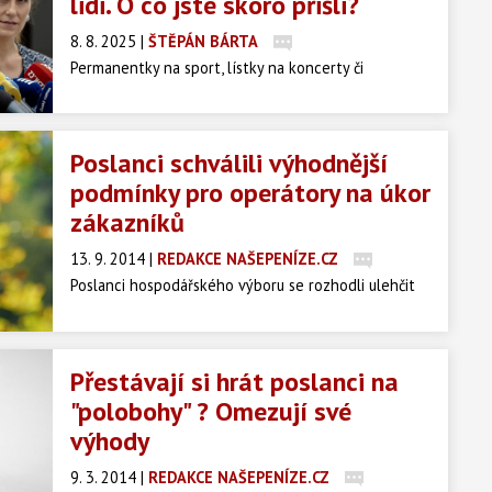
lidi. O co jste skoro přišli?
8. 8. 2025
|
ŠTĚPÁN BÁRTA
Permanentky na sport, lístky na koncerty či
příspěvky na dovolenou – oblíbené odměny českých
zaměstnanců se ocitly v ohrožení. Kvůli nešťastné
formulaci v novele zákona hrozilo, že od ledna ztratí
Poslanci schválili výhodnější
daňové osvobození, a firmy by je přestaly
podmínky pro operátory na úkor
poskytovat. Situaci ale na poslední chvíli zachránil
zákazníků
zásah z horní komory Parlamentu.
13. 9. 2014
|
REDAKCE NAŠEPENÍZE.CZ
Poslanci hospodářského výboru se rozhodli ulehčit
operátorům a přitvrdí zákazníkům. Spotřebitelé
budou muset setrvávat ve smlouvách, se kterými
nesouhlasí a živnostníkům se prodraží předčasné
Přestávají si hrát poslanci na
ukončování nevýhodných smluv.
"polobohy" ? Omezují své
výhody
9. 3. 2014
|
REDAKCE NAŠEPENÍZE.CZ