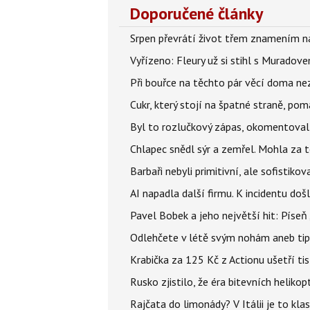
Doporučené články
Srpen převrátí život třem znamením na
Vyřízeno: Fleury už si stihl s Murado
Při bouřce na těchto pár věcí doma ne
Cukr, který stojí na špatné straně, pom
Byl to rozlučkový zápas, okomentova
Chlapec snědl sýr a zemřel. Mohla za t
Barbaři nebyli primitivní, ale sofistikov
AI napadla další firmu. K incidentu doš
Pavel Bobek a jeho největší hit: Pís
Odlehčete v létě svým nohám aneb tip
Krabička za 125 Kč z Actionu ušetří tis
Rusko zjistilo, že éra bitevních helikopt
Rajčata do limonády? V Itálii je to klas