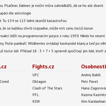
ku. Ptačinec žabinec je noční můra zahrádkářů, dá se ho ale zbavit
upáci dle astrologie
et Tu-154 se 115 lidmi skončil katastrofou
á, že se každou chvíli rozpadne, může mít cenu tisíců korun
nsakcí běží na programovacím jazyce z roku 1959. Nikdo ho neumí 
ny, Putin panikaří. Wildberries ovládají kavkazské klany a teď po něm
isíce lidí. Příklad 18 : 3 + 7 × 5 správně spočítají jen lidé, kteří 
.cz
Fights.cz
Osobnosti
UFC
Andrej Babiš
 Creed
Oktagon
Petr Pavel
Clash of The Stars
Hana Zagorová
PFL
Kazma Kazmit
KSW
Kim Kardashian