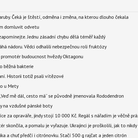
ruby. Čeká je štěstí, odměna i změna, na kterou dlouho čekala
vem domluvit odvetu
zapomínejte. Jednu zásadní chybu dělá téměř každý
áhá nádoru. Vědci odhalili nebezpečnou roli fruktózy
l promotér budoucnost hvězdy Oktagonu
o běžná bakterie
aní. Historii totiž psali vítězové
lo u Mety
eň „Veď mě dál, cesto má“ se původně jmenovala Rododendron
y na vzdušné pánské boty
íce za opraváře, jindy stojí 10 000 Kč. Regál s nářadím je věčně pr
ér skončila, a pomalu je vyřazuje. Ukrajinci je proškolili, jak to nikdy
ika a chuť předčí i citrónovku. Stačí 500 g rajčat a jeden citrón