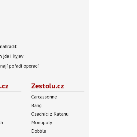
nahradit
 jde i Kyjev
znají pořadí operací
.cz
Zestolu.cz
Carcassonne
Bang
Osadníci z Katanu
ch
Monopoly
Dobble