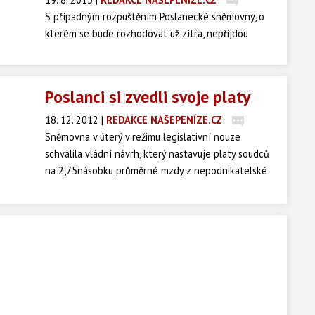
S případným rozpuštěním Poslanecké sněmovny, o
kterém se bude rozhodovat už zítra, nepřijdou
poslanci pouze o svou zákonodárnou moc, platy a
náhrady, ale také o řadu věcí a zázemí, na které byli
léta zvyklí. Rozloučit se budou muset například s
Poslanci si zvedli svoje platy
proplácením účtů na telefon, notebooky, ale třeba
se svými kancelářemi či v případě mimopřažských
18. 12. 2012
|
REDAKCE NAŠEPENÍZE.CZ
členů dolní komory s poslaneckým bydlením.
Sněmovna v úterý v režimu legislativní nouze
schválila vládní návrh, který nastavuje platy soudců
na 2,75násobku průměrné mzdy z nepodnikatelské
sféry. Odhlasovali i pozměňovací návrh, kterým
navýšili platy sobě samotným, podal ho Jan
Čechlovský (ODS).