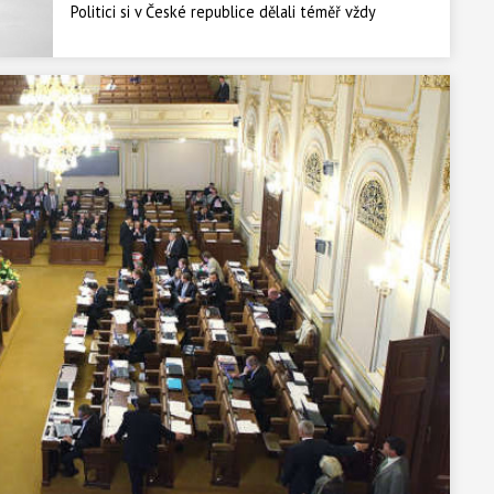
Politici si v České republice dělali téměř vždy
prakticky co chtěli. Ať byl režim jakýkoli. Něco se
však změnilo. Může za to nová politická strana ANO,
která do politiky přivedla manažery z běžného
života? Jedním z posledních kroků je omezení
alkoholu při jednání poslanecké sněmovny. V
běžném zaměstnání je nepředstavitelné pít alkohol
v pracovní době. Pro poslance doteď běžná věc.