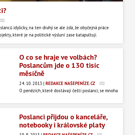
ci?
lanců idylicky, na ten druhý se ale zdá, že obyčejná práce
ekty, které je na politické výsluní zase katapultují.
O co se hraje ve volbách?
Poslancům jde o 130 tisíc
měsíčně
24. 10. 2013
|
REDAKCE NAŠEPENÍZE.CZ
O penězích, které dostávají čeští poslanci, se mnoha
lidem může jen zdát. Základní plat poslance je
necelých 56 tisíc korun, k tomu ovšem dostávají
ještě tučné příplatky. Navíc velká většina poslanců
Poslanci přijdou o kanceláře,
je ještě v nějakém tom výboru a to jsou další tisíce
notebooky i královské platy
navíc!
19. 8. 2013
|
REDAKCE NAŠEPENÍZE.CZ