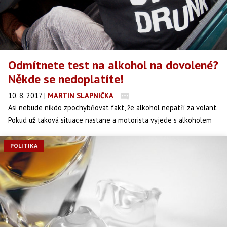
Odmítnete test na alkohol na dovolené?
Někde se nedoplatíte!
10. 8. 2017
|
MARTIN SLAPNIČKA
Asi nebude nikdo zpochybňovat fakt, že alkohol nepatří za volant.
Pokud už taková situace nastane a motorista vyjede s alkoholem
v krvi a bude zadržen, existuje jediná varianta jednání – podvolit
se trestu, který bude následovat a vše uzavřít s tím, že se naštěstí
POLITIKA
nikomu nic nestalo.Sankce za odmítnutí zmapovali experti
automotoklubu (ÚAMK).