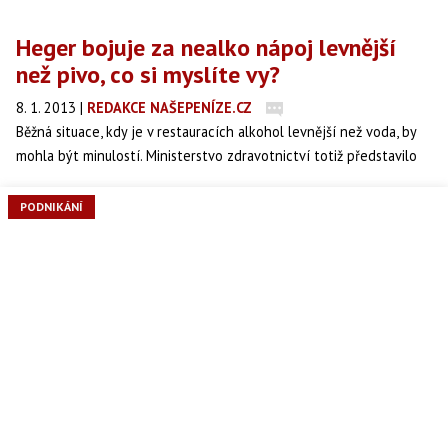
Heger bojuje za nealko nápoj levnější
než pivo, co si myslíte vy?
8. 1. 2013
|
REDAKCE NAŠEPENÍZE.CZ
Běžná situace, kdy je v restauracích alkohol levnější než voda, by
mohla být minulostí. Ministerstvo zdravotnictví totiž představilo
zákon, který by měl toto zakázat.
PODNIKÁNÍ