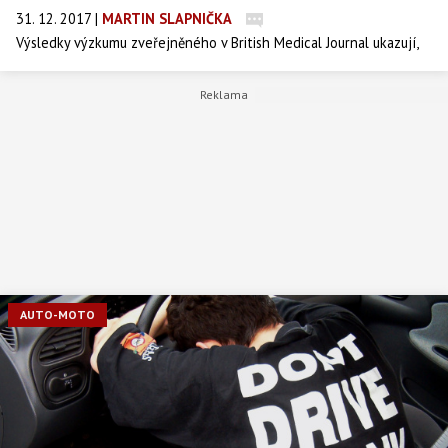
31. 12. 2017
|
MARTIN SLAPNIČKA
Výsledky výzkumu zveřejněného v British Medical Journal ukazují,
že může být spojitost mezi většími vinnými sklenicemi a zvýšenou
spotřebou vína ve Velké Británii. O tom, jaká je souvislost mezi
sklenicemi a žízní, informuje americká spotřebitelská organizace
Consumer Reports.
AUTO-MOTO