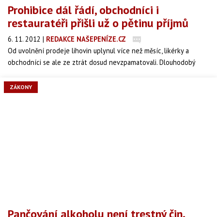
Prohibice dál řádí, obchodníci i
restauratéři přišli už o pětinu příjmů
6. 11. 2012
|
REDAKCE NAŠEPENÍZE.CZ
Od uvolnění prodeje lihovin uplynul více než měsíc, likérky a
obchodníci se ale ze ztrát dosud nevzpamatovali. Dlouhodobý
pokles prodeje, který činil v prvním pololetí sedm procent, se kvůli
prohibici prohloubil a nákupy klesly až o pětinu, uvedl v úterý Svaz
ZÁKONY
obchodu a cestovního ruchu ČR (SOCR ČR).
Pančování alkoholu není trestný čin.