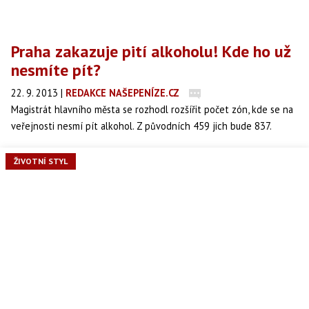
Praha zakazuje pití alkoholu! Kde ho už
nesmíte pít?
22. 9. 2013
|
REDAKCE NAŠEPENÍZE.CZ
Magistrát hlavního města se rozhodl rozšířit počet zón, kde se na
veřejnosti nesmí pít alkohol. Z původních 459 jich bude 837.
Podívejte se, kterých míst se zákaz týká a od kdy nová vyhláška
začne platit?
ŽIVOTNÍ STYL