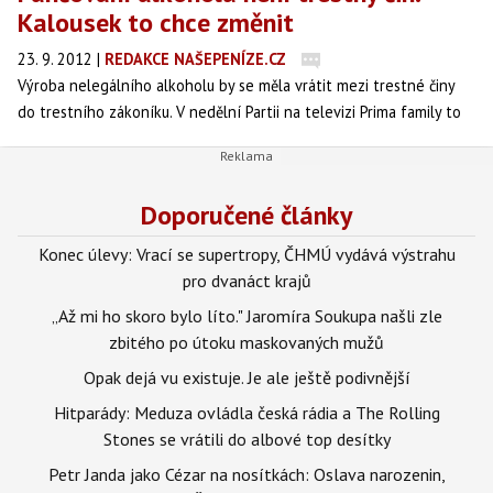
Kalousek to chce změnit
23. 9. 2012
|
REDAKCE NAŠEPENÍZE.CZ
Výroba nelegálního alkoholu by se měla vrátit mezi trestné činy
do trestního zákoníku. V nedělní Partii na televizi Prima family to
uvedl ministr financí Miroslav Kalousek (TOP 09) s tím, že za
současné praxe nemůže Celní správa ČR používat při odhalování
černých palíren agenty ani odposlechy.
Doporučené články
Konec úlevy: Vrací se supertropy, ČHMÚ vydává výstrahu
pro dvanáct krajů
„Až mi ho skoro bylo líto." Jaromíra Soukupa našli zle
zbitého po útoku maskovaných mužů
Opak dejá vu existuje. Je ale ještě podivnější
Hitparády: Meduza ovládla česká rádia a The Rolling
Stones se vrátili do albové top desítky
Petr Janda jako Cézar na nosítkách: Oslava narozenin,