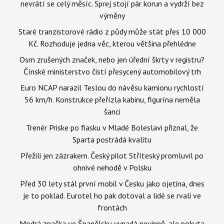
nevrátí se celý měsíc. Sprej stojí pár korun a vydrží bez
výměny
Staré tranzistorové rádio z půdy může stát přes 10 000
Kč. Rozhoduje jedna věc, kterou většina přehlédne
Osm zrušených značek, nebo jen úřední škrty v registru?
Čínské ministerstvo čistí přesycený automobilový trh
Euro NCAP narazil Teslou do návěsu kamionu rychlostí
56 km/h. Konstrukce přeřízla kabinu, figurína neměla
šanci
Trenér Priske po fiasku v Mladé Boleslavi přiznal, že
Sparta postrádá kvalitu
Přežili jen zázrakem. Český pilot Stříteský promluvil po
ohnivé nehodě v Polsku
Před 30 lety stál první mobil v Česku jako ojetina, dnes
je to poklad. Eurotel ho pak dotoval a lidé se rvali ve
frontách
Modrá značka ve Španělsku vypadá nevinně, ale pokuta