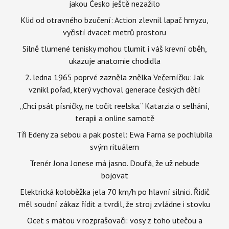
jakou Česko ještě nezažilo
Klid od otravného bzučení: Action zlevnil lapač hmyzu,
vyčistí dvacet metrů prostoru
Silně tlumené tenisky mohou tlumit i váš krevní oběh,
ukazuje anatomie chodidla
2. ledna 1965 poprvé zazněla znělka Večerníčku: Jak
vznikl pořad, který vychoval generace českých dětí
„Chci psát písničky, ne točit reelska.“ Katarzia o selhání,
terapii a online samotě
Tři Edeny za sebou a pak postel: Ewa Farna se pochlubila
svým rituálem
Trenér Jona Jonese má jasno. Doufá, že už nebude
bojovat
Elektrická koloběžka jela 70 km/h po hlavní silnici. Řidič
měl soudní zákaz řídit a tvrdil, že stroj zvládne i stovku
Ocet s mátou v rozprašovači: vosy z toho utečou a