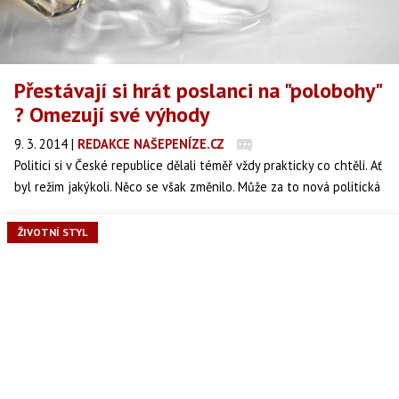
Přestávají si hrát poslanci na "polobohy"
? Omezují své výhody
9. 3. 2014
|
REDAKCE NAŠEPENÍZE.CZ
Politici si v České republice dělali téměř vždy prakticky co chtěli. Ať
byl režim jakýkoli. Něco se však změnilo. Může za to nová politická
strana ANO, která do politiky přivedla manažery z běžného života?
Jedním z posledních kroků je omezení alkoholu při jednání
ŽIVOTNÍ STYL
poslanecké sněmovny. V běžném zaměstnání je nepředstavitelné
pít alkohol v pracovní době. Pro poslance doteď běžná věc.