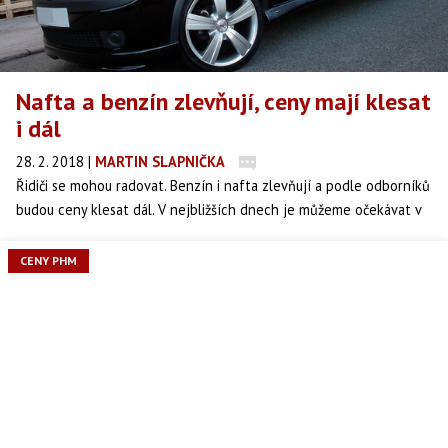
Nafta a benzín zlevňují, ceny mají klesat
i dál
28. 2. 2018
|
MARTIN SLAPNIČKA
Řidiči se mohou radovat. Benzín i nafta zlevňují a podle odborníků
budou ceny klesat dál. V nejbližších dnech je můžeme očekávat v
průměru 30,50 za litr benzínu a 29,60 za naftu.
CENY PHM