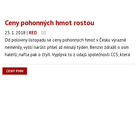
Ceny pohonných hmot rostou
25. 1. 2018
|
RED
Od poloviny listopadu se ceny pohonných hmot v Česku výrazně
neměnily, vyšší nárůst přišel až minulý týden. Benzín zdražil o osm
haléřů, nafta pak o čtyři. Vyplývá to z údajů společnosti CCS, která
ceny sleduje.
CENY PHM