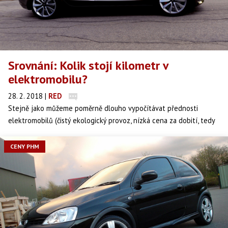
Srovnání: Kolik stojí kilometr v
elektromobilu?
28. 2. 2018
|
RED
Stejně jako můžeme poměrně dlouho vypočítávat přednosti
elektromobilů (čistý ekologický provoz, nízká cena za dobití, tedy
přímých nákladů na provoz), můžeme dlouho vypočítávat i slabé
stránky. K těm hlavním patří stále ještě poměrně krátký dojez na
CENY PHM
jedno nabití a vysoká základní cena.