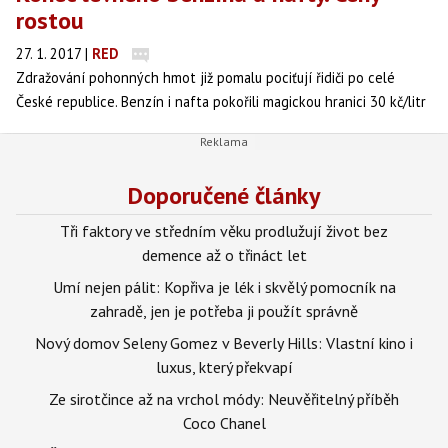
rostou
27. 1. 2017
|
RED
Zdražování pohonných hmot již pomalu pociťují řidiči po celé
České republice. Benzín i nafta pokořili magickou hranici 30 kč/litr
a očekává se, že jejich cena poroste ještě výše.
Doporučené články
Tři faktory ve středním věku prodlužují život bez
demence až o třináct let
Umí nejen pálit: Kopřiva je lék i skvělý pomocník na
zahradě, jen je potřeba ji použít správně
Nový domov Seleny Gomez v Beverly Hills: Vlastní kino i
luxus, který překvapí
Ze sirotčince až na vrchol módy: Neuvěřitelný příběh
Coco Chanel