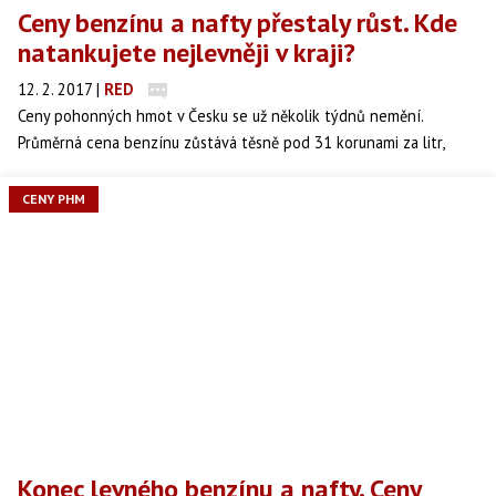
Ceny benzínu a nafty přestaly růst. Kde
natankujete nejlevněji v kraji?
12. 2. 2017
|
RED
Ceny pohonných hmot v Česku se už několik týdnů nemění.
Průměrná cena benzínu zůstává těsně pod 31 korunami za litr,
nafta mírně zdražila. Na některých pumpách ale natankujete i pod
29 korun. Podívejte se, kde je ve vašem kraji nejlevněji.
CENY PHM
Konec levného benzínu a nafty. Ceny