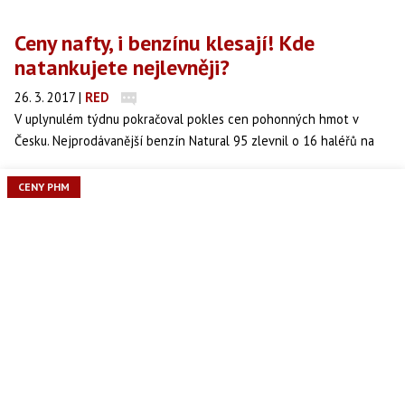
Ceny nafty, i benzínu klesají! Kde
natankujete nejlevněji?
26. 3. 2017
|
RED
V uplynulém týdnu pokračoval pokles cen pohonných hmot v
Česku. Nejprodávanější benzín Natural 95 zlevnil o 16 haléřů na
průměrných 31,07 koruny za litr. Nafta zlevnila od minulého týdne
o 15 haléřů, kdy v průměru stála 30,30 koruny za litr. Připravili jsme
CENY PHM
pro vás přehled míst, kde nakoupíte nejlevněji.