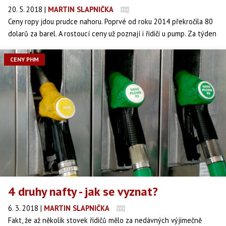
20. 5. 2018
|
MARTIN SLAPNIČKA
Ceny ropy jdou prudce nahoru. Poprvé od roku 2014 překročila 80
dolarů za barel. A rostoucí ceny už poznají i řidiči u pump. Za týden
zdražil benzín téměř o 50 haléřů. Podle ekonomů navíc zdržování
nekončí.
CENY PHM
4 druhy nafty - jak se vyznat?
6. 3. 2018
|
MARTIN SLAPNIČKA
Fakt, že až několik stovek řidičů mělo za nedávných výjimečně