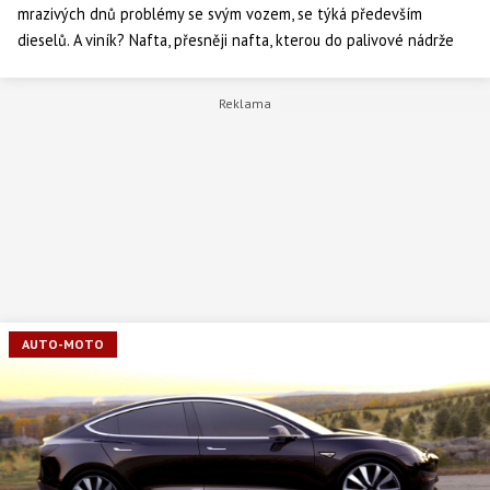
mrazivých dnů problémy se svým vozem, se týká především
dieselů. A viník? Nafta, přesněji nafta, kterou do palivové nádrže
motoristé natankovali. Jaké tedy druhy nafty s ohledem na
odolnost vůči mrazům známe, a jaká řešení k ochraně vozu využít?
Poradí odborníci ÚAMK.
AUTO-MOTO