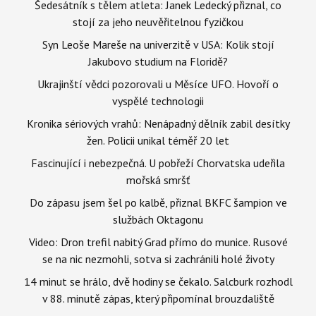
Šedesátník s tělem atleta: Janek Ledecký přiznal, co
stojí za jeho neuvěřitelnou fyzičkou
Syn Leoše Mareše na univerzitě v USA: Kolik stojí
Jakubovo studium na Floridě?
Ukrajinští vědci pozorovali u Měsíce UFO. Hovoří o
vyspělé technologii
Kronika sériových vrahů: Nenápadný dělník zabil desítky
žen. Policii unikal téměř 20 let
Fascinující i nebezpečná. U pobřeží Chorvatska udeřila
mořská smršť
Do zápasu jsem šel po kalbě, přiznal BKFC šampion ve
službách Oktagonu
Video: Dron trefil nabitý Grad přímo do munice. Rusové
se na nic nezmohli, sotva si zachránili holé životy
14 minut se hrálo, dvě hodiny se čekalo. Salcburk rozhodl
v 88. minutě zápas, který připomínal brouzdaliště