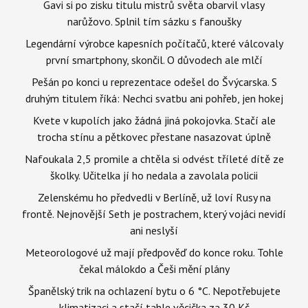
Gavi si po zisku titulu mistrů světa obarvil vlasy
narůžovo. Splnil tím sázku s fanoušky
Legendární výrobce kapesních počítačů, které válcovaly
první smartphony, skončil. O důvodech ale mlčí
Pešán po konci u reprezentace odešel do Švýcarska. S
druhým titulem říká: Nechci svatbu ani pohřeb, jen hokej
Kvete v kupolích jako žádná jiná pokojovka. Stačí ale
trocha stínu a pětkovec přestane nasazovat úplně
Nafoukala 2,5 promile a chtěla si odvést tříleté dítě ze
školky. Učitelka jí ho nedala a zavolala policii
Zelenskému ho předvedli v Berlíně, už loví Rusy na
frontě. Nejnovější Seth je postrachem, který vojáci nevidí
ani neslyší
Meteorologové už mají předpověď do konce roku. Tohle
čekal málokdo a Češi mění plány
Španělský trik na ochlazení bytu o 6 °C. Nepotřebujete
klimatizaci a stačí tahle věcička za 30 Kč