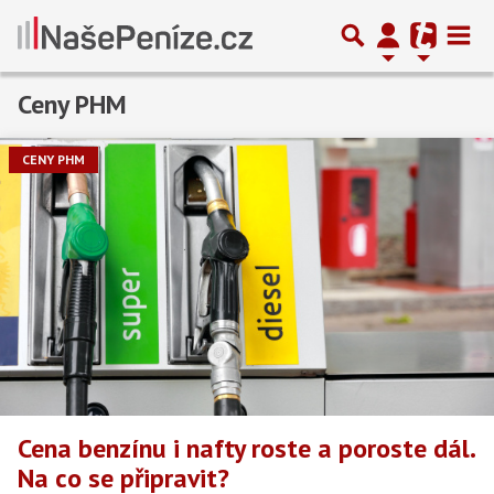
Ceny PHM
Předchozí
1
2
3
4
…
27
Další
CENY PHM
Cena benzínu i nafty roste a poroste dál.
Na co se připravit?