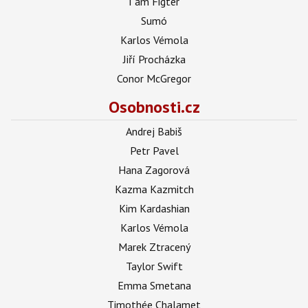
I am Figter
Sumó
Karlos Vémola
Jiří Procházka
Conor McGregor
Osobnosti.cz
Andrej Babiš
Petr Pavel
Hana Zagorová
Kazma Kazmitch
Kim Kardashian
Karlos Vémola
Marek Ztracený
Taylor Swift
Emma Smetana
Timothée Chalamet