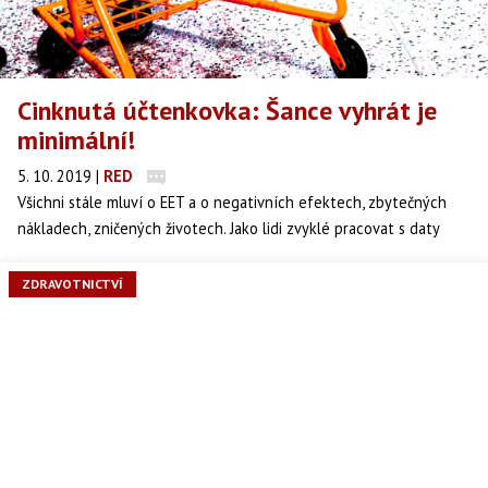
Cinknutá účtenkovka: Šance vyhrát je
minimální!
5. 10. 2019
|
RED
Všichni stále mluví o EET a o negativních efektech, zbytečných
nákladech, zničených životech. Jako lidi zvyklé pracovat s daty
nám ale přišlo, že se z EET dá dostat víc, než se v tuto chvíli
prezentuje. Není třeba řešit, jestli někdo účtenky vydává, nebo ne.
ZDRAVOTNICTVÍ
V datech je totiž vše. Stačí vědět, jak se k tomu dostat. V článku
proto najdete informace o tom, jak moc velkou/malou šanci máte
na výhru a proč.