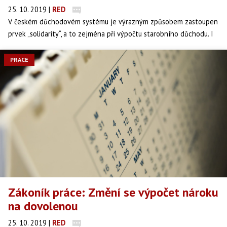
25. 10. 2019
|
RED
V českém důchodovém systému je výrazným způsobem zastoupen
prvek „solidarity“, a to zejména při výpočtu starobního důchodu. I
každoroční zvyšování důchodu v roce 2020 je však výhodnější pro
lidi s nižšími důchody.
PRÁCE
Zákoník práce: Změní se výpočet nároku
na dovolenou
25. 10. 2019
|
RED