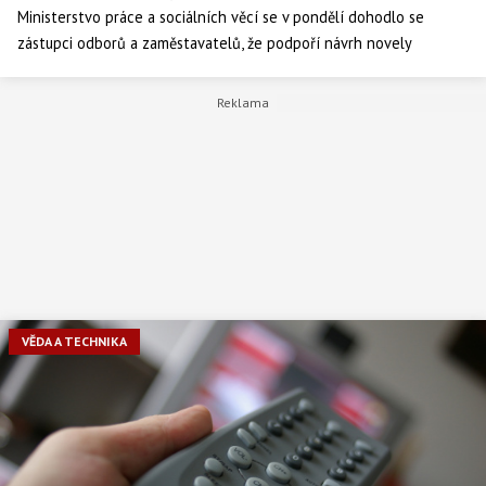
Ministerstvo práce a sociálních věcí se v pondělí dohodlo se
zástupci odborů a zaměstavatelů, že podpoří návrh novely
zákoníku práce v aktuální podobě. Ta obsahuje celou řadu změn
pracovního práva. "Bude to první koncepční změna zákoníku práce
za osm let," uvedla ministryně práce Jana Maláčová.
VĚDA A TECHNIKA