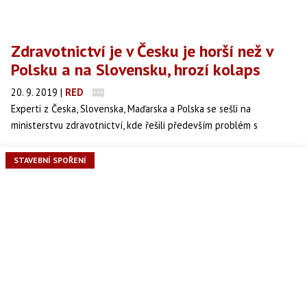
Zdravotnictví je v Česku je horší než v
Polsku a na Slovensku, hrozí kolaps
20. 9. 2019
|
RED
Experti z Česka, Slovenska, Maďarska a Polska se sešli na
ministerstvu zdravotnictví, kde řešili především problém s
nedostatkem lékařů a zdravotních sester. Odborníci ze zemí
Visegrádské čtyřky (V4) se shodli, že Českému zdravotnictví hrozí
STAVEBNÍ SPOŘENÍ
kolaps.