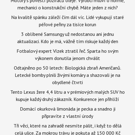
Motory s pověstí požíračů oleje: Výrobci mluví o normě,
mechanici o konstrukční chybě. Máte jeden z nich?
Na kvalitě spánku záleží čím dál víc. Lidé vykupují staré
péřové peřiny za tisíce korun
3 oblíbené Samsungy už nedostanou ani jednu
aktualizaci. Kdo je má, vážně tím riskuje každý den
Fotbalový expert Vízek ztratil řeč. Sparta ho svým
výkonem donutila jenom chválit
Odtajněno po 50 letech: Biologická zbraň Američanů.
Letecké bomby plnili živými komáry a shazovali je na
obydlené čtvrti
Tento Lexus žere 4,4 litru a v prémiových malých SUV ho
kupuje každý druhý zákazník. Konkurence jen přihlíží
Domácí okurková limonáda je pecka a snadno ji
připravíte z vlastní úrody
Tři věci, které na zahradě nesmíte pálit, i když to dělá
celá ulice. Za mokrou trávu je pokuta až 150 000 Kč