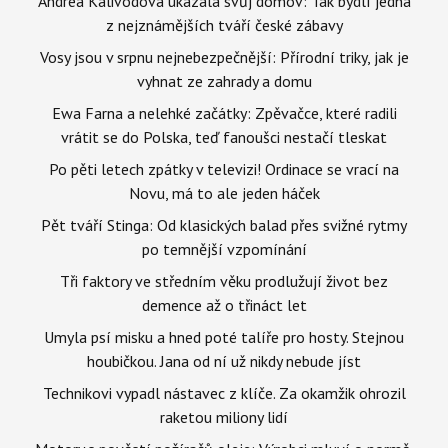
Andrea Kalivodová ukázala svůj domov: Tak bydlí jedna
z nejznámějších tváří české zábavy
Vosy jsou v srpnu nejnebezpečnější: Přírodní triky, jak je
vyhnat ze zahrady a domu
Ewa Farna a nelehké začátky: Zpěvačce, které radili
vrátit se do Polska, teď fanoušci nestačí tleskat
Po pěti letech zpátky v televizi! Ordinace se vrací na
Novu, má to ale jeden háček
Pět tváří Stinga: Od klasických balad přes svižné rytmy
po temnější vzpomínání
Tři faktory ve středním věku prodlužují život bez
demence až o třináct let
Umyla psí misku a hned poté talíře pro hosty. Stejnou
houbičkou. Jana od ní už nikdy nebude jíst
Technikovi vypadl nástavec z klíče. Za okamžik ohrozil
raketou miliony lidí