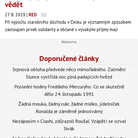
vědět
27. 8. 2019
|
RED
Při výpočtu starobního důchodu v Česku je významným způsobem
zastoupen prvek solidarity a občané s vysokými příjmy mají
výrazně nižší náhradový poměr při odchodu do starobního
důchodu. Jaká pravidla platí při výpočtu důchodu pro lidi s vyššími
příjmy?
Doporučené články
Srpnová obloha předvede něco mimořádného. Zatmění
Slunce vystřídá noc plná padajících hvězd
Poslední hodiny Freddieho Mercuryho: Co se skutečně
dělo 24. listopadu 1991
Žádná mouka, žádný cukr, žádné mléko, jídelníček
Ronalda je záměrně jednotvárný
Nezápasím v Clashi, zdůraznil Roušal. Vzápětí se ozval
Sivák