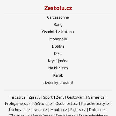
Zestolu.cz
Carcassonne
Bang
Osadníci z Katanu
Monopoly
Dobble
Dixit
Krycí jména
Na křídlech
Karak
Jízdenky, prosím!
Tiscali.cz
|
Zprávy
|
Sport
|
Ženy
|
Cestování
|
Games.cz
|
Profigamers.cz
|
ZeStolu.cz
|
Osobnosti.cz
|
Karaoketexty.cz
|
Úschovna.cz
|
Nedd.cz
|
Moulík.cz
|
Fights.cz
|
Dokina.cz
|
CZhity.cz
|
Našepeníze.cz
|
Srovnám.cz
|
StartupInsider.cz