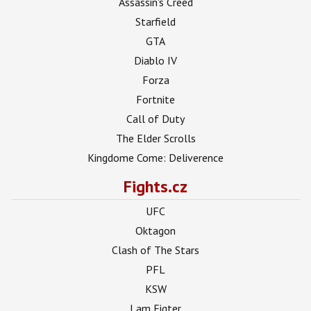
Assassin's Creed
Starfield
GTA
Diablo IV
Forza
Fortnite
Call of Duty
The Elder Scrolls
Kingdome Come: Deliverence
Fights.cz
UFC
Oktagon
Clash of The Stars
PFL
KSW
I am Figter