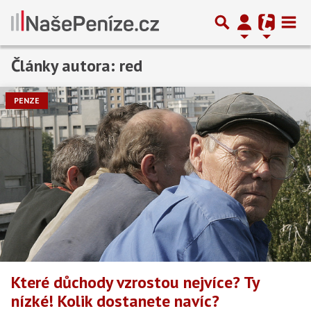
Články autora: red
Předchozí
1
2
3
4
5
…
64
Další
PENZE
Které důchody vzrostou nejvíce? Ty
nízké! Kolik dostanete navíc?