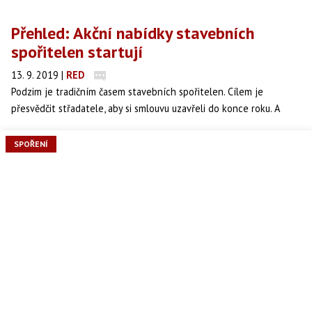
Přehled: Akční nabídky stavebních
spořitelen startují
13. 9. 2019
|
RED
Podzim je tradičním časem stavebních spořitelen. Cílem je
přesvědčit střadatele, aby si smlouvu uzavřeli do konce roku. A
stavební spořitelny své klienty k novým smlouvám motivují. Akce
stavebních spořitelen mívají dvě sezóny: Jarní, která je zaměřena
SPOŘENÍ
na úvěry na rekonstrukce, a podzimní, která cílí především na
střadatele a nabízí zvýhodněné uzavření smlouvy o stavebním
spoření. Ani letošní podzim není jiný. Stavební spořitelny již své
akční nabídky spustili.