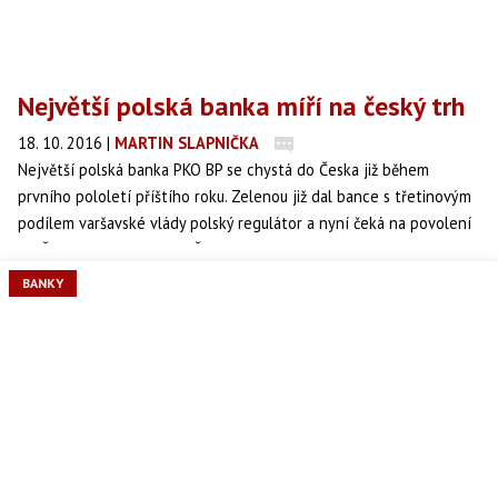
Největší polská banka míří na český trh
18. 10. 2016
|
MARTIN SLAPNIČKA
Největší polská banka PKO BP se chystá do Česka již během
prvního pololetí příštího roku. Zelenou již dal bance s třetinovým
podílem varšavské vlády polský regulátor a nyní čeká na povolení
od České národní banky (ČNB).
BANKY