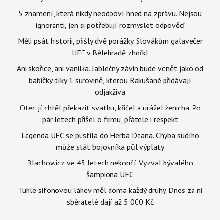
5 znamení, která nikdy neodpoví hned na zprávu. Nejsou
ignoranti, jen si potřebují rozmyslet odpověď
Měli psát historii, přišly dvě porážky. Slovákům galavečer
UFC v Bělehradě zhořkl
Ani skořice, ani vanilka. Jablečný závin bude vonět jako od
babičky díky 1 surovině, kterou Rakušané přidávají
odjakživa
Otec jí chtěl překazit svatbu, křičel a urážel ženicha. Po
pár letech přišel o firmu, přátele i respekt
Legenda UFC se pustila do Herba Deana. Chyba sudího
může stát bojovníka půl výplaty
Blachowicz ve 43 letech nekončí. Vyzval bývalého
šampiona UFC
Tuhle sifonovou láhev měl doma každý druhý. Dnes za ni
sběratelé dají až 5 000 Kč