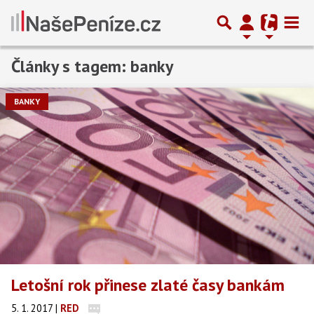
Články s tagem: banky
Předchozí
1
…
3
4
5
6
7
…
25
Další
BANKY
Letošní rok přinese zlaté časy bankám
5. 1. 2017
|
RED