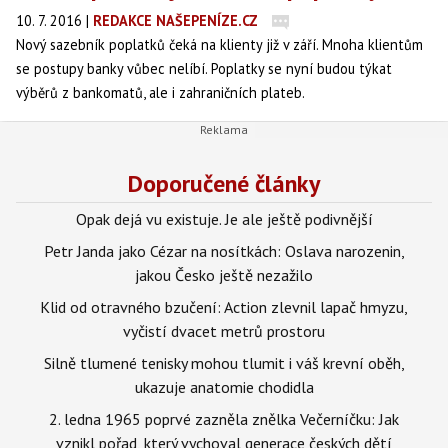
10. 7. 2016
|
REDAKCE NAŠEPENÍZE.CZ
Nový sazebník poplatků čeká na klienty již v září. Mnoha klientům
se postupy banky vůbec nelíbí. Poplatky se nyní budou týkat
výběrů z bankomatů, ale i zahraničních plateb.
Doporučené články
Opak dejá vu existuje. Je ale ještě podivnější
Petr Janda jako Cézar na nosítkách: Oslava narozenin,
jakou Česko ještě nezažilo
Klid od otravného bzučení: Action zlevnil lapač hmyzu,
vyčistí dvacet metrů prostoru
Silně tlumené tenisky mohou tlumit i váš krevní oběh,
ukazuje anatomie chodidla
2. ledna 1965 poprvé zazněla znělka Večerníčku: Jak
vznikl pořad, který vychoval generace českých dětí