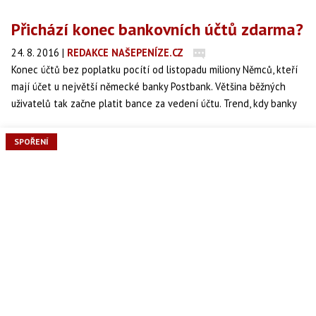
Přichází konec bankovních účtů zdarma?
24. 8. 2016
|
REDAKCE NAŠEPENÍZE.CZ
Konec účtů bez poplatku pocítí od listopadu miliony Němců, kteří
mají účet u největší německé banky Postbank. Většina běžných
uživatelů tak začne platit bance za vedení účtu. Trend, kdy banky
nabízejí účty zdarma tak zřejmně pomalu končí.
SPOŘENÍ