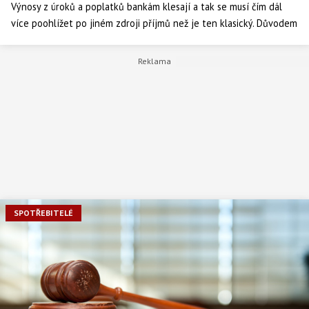
Výnosy z úroků a poplatků bankám klesají a tak se musí čím dál
více poohlížet po jiném zdroji příjmů než je ten klasický. Důvodem
je především konkurenční boj a nízké úrokové sazby.
SPOTŘEBITELÉ