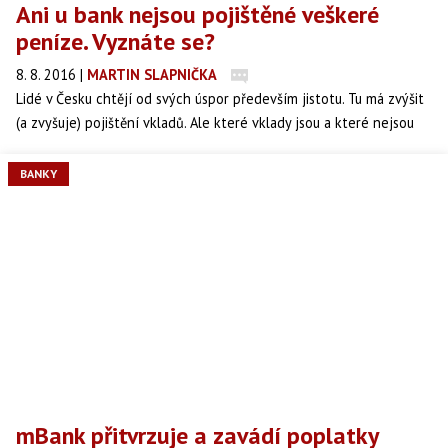
Ani u bank nejsou pojištěné veškeré
peníze. Vyznáte se?
8. 8. 2016
|
MARTIN SLAPNIČKA
Lidé v Česku chtějí od svých úspor především jistotu. Tu má zvýšit
(a zvyšuje) pojištění vkladů. Ale které vklady jsou a které nejsou
pojištěné? Lidé se pletou víc, než je zdrávo.
BANKY
mBank přitvrzuje a zavádí poplatky