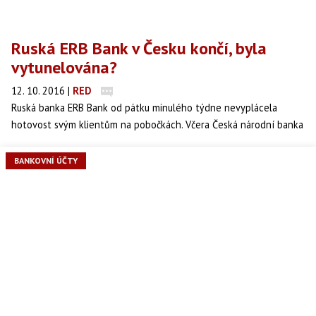
Ruská ERB Bank v Česku končí, byla
vytunelována?
12. 10. 2016
|
RED
Ruská banka ERB Bank od pátku minulého týdne nevyplácela
hotovost svým klientům na pobočkách. Včera Česká národní banka
(ČNB) vyhlásila její platební neschopnost. V potížích byla banka již
delší dobu. Byla vytunelována? A co čeká její klienty?
BANKOVNÍ ÚČTY