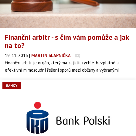
Finanční arbitr - s čím vám pomůže a jak
na to?
19. 11. 2016
|
MARTIN SLAPNIČKA
Finanční arbitr je orgán, který má zajistit rychlé, bezplatné a
efektivní mimosoudní řešení sporů mezi občany a vybranými
finančními institucemi, například bankami, které mají povinnost se
řízení zúčastnit. Rozhodnutí finančního arbitra je závazné.
BANKY