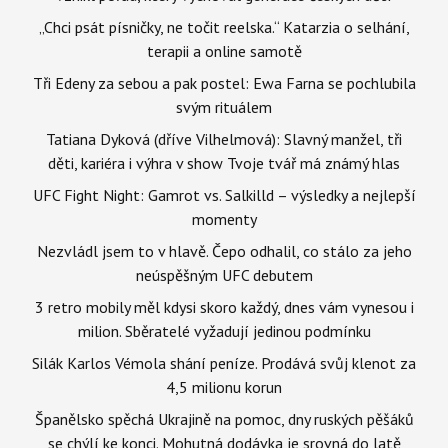
„Chci psát písničky, ne točit reelska.“ Katarzia o selhání,
terapii a online samotě
Tři Edeny za sebou a pak postel: Ewa Farna se pochlubila
svým rituálem
Tatiana Dyková (dříve Vilhelmová): Slavný manžel, tři
děti, kariéra i výhra v show Tvoje tvář má známý hlas
UFC Fight Night: Gamrot vs. Salkilld – výsledky a nejlepší
momenty
Nezvládl jsem to v hlavě. Čepo odhalil, co stálo za jeho
neúspěšným UFC debutem
3 retro mobily měl kdysi skoro každý, dnes vám vynesou i
milion. Sběratelé vyžadují jedinou podmínku
Silák Karlos Vémola shání peníze. Prodává svůj klenot za
4,5 milionu korun
Španělsko spěchá Ukrajině na pomoc, dny ruských pěšáků
se chýlí ke konci. Mohutná dodávka je srovná do latě