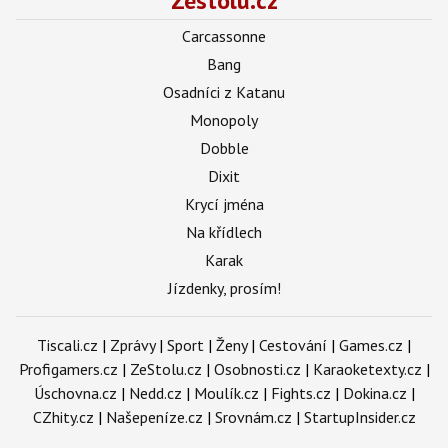
Zestolu.cz
Carcassonne
Bang
Osadníci z Katanu
Monopoly
Dobble
Dixit
Krycí jména
Na křídlech
Karak
Jízdenky, prosím!
Tiscali.cz
|
Zprávy
|
Sport
|
Ženy
|
Cestování
|
Games.cz
|
Profigamers.cz
|
ZeStolu.cz
|
Osobnosti.cz
|
Karaoketexty.cz
|
Úschovna.cz
|
Nedd.cz
|
Moulík.cz
|
Fights.cz
|
Dokina.cz
|
CZhity.cz
|
Našepeníze.cz
|
Srovnám.cz
|
StartupInsider.cz