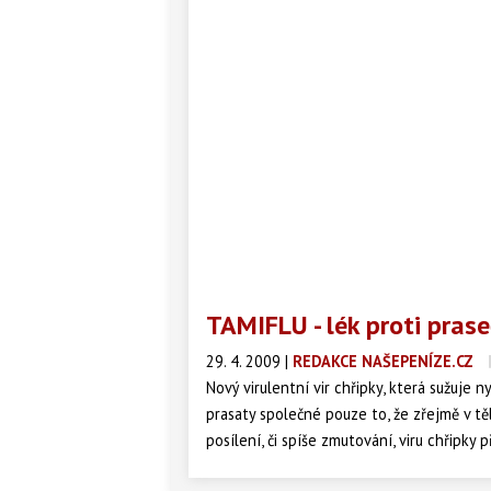
TAMIFLU - lék proti prase
29. 4. 2009
|
REDAKCE NAŠEPENÍZE.CZ
Nový virulentní vir chřipky, která sužuje
prasaty společné pouze to, že zřejmě v 
posílení, či spíše zmutování, viru chřipky př
mnohdy zbytečně vykupují zásoby léku, kte