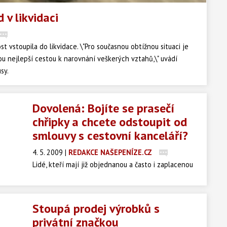
 v likvidaci
st vstoupila do likvidace. \"Pro současnou obtížnou situaci je
ou nejlepší cestou k narovnání veškerých vztahů,\" uvádí
sy.
Dovolená: Bojíte se prasečí
chřipky a chcete odstoupit od
smlouvy s cestovní kanceláří?
4. 5. 2009
|
REDAKCE NAŠEPENÍZE.CZ
Lidé, kteří mají již objednanou a často i zaplacenou
dovolenou do zahraničí, nyní často přemýšlí, zda na
tuto dovolenou odjet či nikoli. Bojí se, že příjemné
prožitky a zážitky z dovolené budou provázeny
Stoupá prodej výrobků s
strachem z možné nákazy prasečí chřipkou. Zvažují
privátní značkou
tedy možnost od smlouvy odstoupit. Mají vůbec