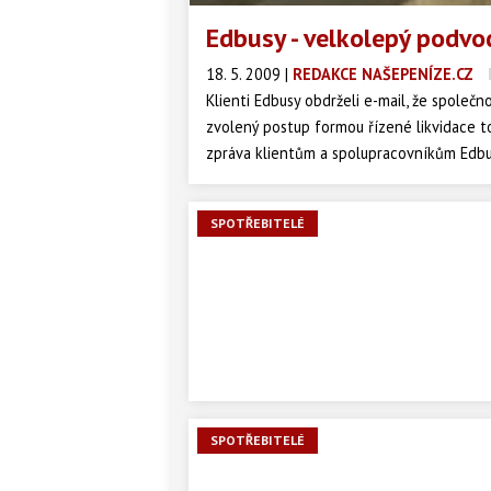
Edbusy - velkolepý podvod
18. 5. 2009
|
REDAKCE NAŠEPENÍZE.CZ
Klienti Edbusy obdrželi e-mail, že společno
zvolený postup formou řízené likvidace t
zpráva klientům a spolupracovníkům Edbu
SPOTŘEBITELÉ
SPOTŘEBITELÉ