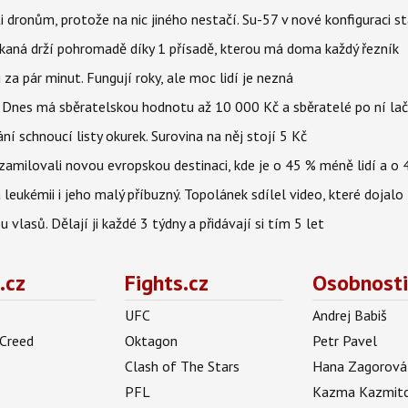
 dronům, protože na nic jiného nestačí. Su-57 v nové konfiguraci st
kaná drží pohromadě díky 1 přísadě, kterou má doma každý řezník
 za pár minut. Fungují roky, ale moc lidí je nezná
 Dnes má sběratelskou hodnotu až 10 000 Kč a sběratelé po ní lač
rání schnoucí listy okurek. Surovina na něj stojí 5 Kč
os zamilovali novou evropskou destinaci, kde je o 45 % méně lidí a o 
leukémii i jeho malý příbuzný. Topolánek sdílel video, které dojalo t
vlasů. Dělají ji každé 3 týdny a přidávají si tím 5 let
.cz
Fights.cz
Osobnosti
UFC
Andrej Babiš
 Creed
Oktagon
Petr Pavel
Clash of The Stars
Hana Zagorová
PFL
Kazma Kazmit