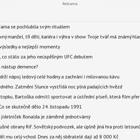
 tento lék nekupovali zbytečně.
Farna se pochlubila svým rituálem
ný manžel, tři děti, kariéra i výhra v show Tvoje tvář má známý hla
– výsledky a nejlepší momenty
il, co stálo za jeho neúspěšným UFC debutem
li nástup demence?
udrží nápoj ledový celé hodiny a zachrání i milovanou kávu
ného. Zatmění Slunce vystřídá noc plná padajících hvězd
topku, Bartoška odmítl sportovat a ústřední píseň, která film pře
Co se skutečně dělo 24. listopadu 1991
 jídelníček Ronalda je záměrně jednotvárný
dušné obrany Rif. Sovětský podvozek, ale úplně jiná hra proti letou
ěl mu celý vchod. Dnes za něj sběratelé dají až 8 000 Kč