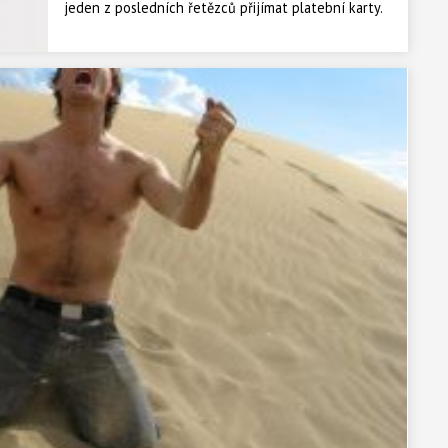
jeden z posledních řetězců přijímat platební karty.
Důvodem oddalování možnosti platit platebními
kartami byly podle řetězce nízké marže na zboží a
zároveň velké provize prostředníkům za platební
transakce. V červenci by však platební karty měly
přijímat všechny pobočky řetězce.