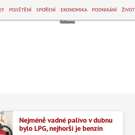
KY
POJIŠTĚNÍ
SPOŘENÍ
EKONOMIKA
PODNIKÁNÍ
ŽIVOT
3
74
Další
Nejméně vadné palivo v dubnu
bylo LPG, nejhorší je benzín