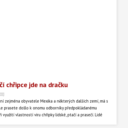
čí chřipce jde na dračku
 nyní zejména obyvatele Mexika a některých dalších zemí, má s
těle prasete došlo k onomu odborníky předpokládanému
i využití vlastností viru chřipky lidské, ptačí a prasečí. Lidé
rý pomáhá v boji proti této podobě viru - Tamiflu. Zdravotníci