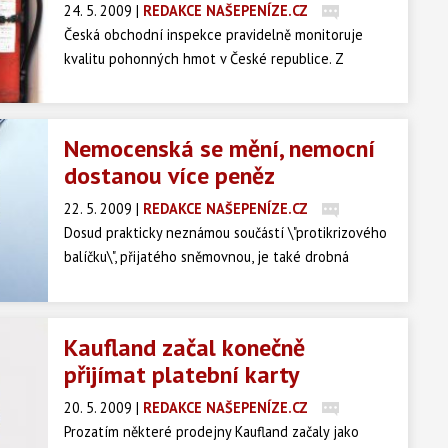
24. 5. 2009
|
REDAKCE NAŠEPENÍZE.CZ
Česká obchodní inspekce pravidelně monitoruje
kvalitu pohonných hmot v České republice. Z
celkového počtu 279 vzorků odebraných v měsíci
dubnu 2009 nevyhovělo jakostním požadavkům 23
vzorků tj. 8,2 %.
Nemocenská se mění, nemocní
dostanou více peněz
22. 5. 2009
|
REDAKCE NAŠEPENÍZE.CZ
Dosud prakticky neznámou součástí \"protikrizového
balíčku\", přijatého sněmovnou, je také drobná
změna zákoníku práce. Díky ní alespoň částečně
skončí znevýhodnění lidí pracujících na delší směny.
Oproti současnému stavu si polepší v prvních dnech
Kaufland začal konečně
nemoci.
přijímat platební karty
20. 5. 2009
|
REDAKCE NAŠEPENÍZE.CZ
Prozatím některé prodejny Kaufland začaly jako