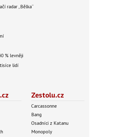
ačí radar „Bělka“
ní
40 % levněji
isíce lidí
.cz
Zestolu.cz
Carcassonne
Bang
Osadníci z Katanu
ch
Monopoly