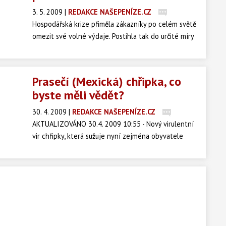
právo na odstoupení od smlouvy?
3. 5. 2009
|
REDAKCE NAŠEPENÍZE.CZ
Hospodářská krize přiměla zákazníky po celém světě
omezit své volné výdaje. Postihla tak do určité míry
všechny segmenty spotřebního zboží, nejvíce
zasáhla segmenty náchylné na vývoj finanční
situace spotřebitelů jako např. textilní, průmyslové
Prasečí (Mexická) chřipka, co
a luxusní zboží. Vyplývá to ze závěrů již druhé
byste měli vědět?
výroční zprávy Globální síla spotřebního průmyslu
společnosti Deloitte.
30. 4. 2009
|
REDAKCE NAŠEPENÍZE.CZ
AKTUALIZOVÁNO 30.4. 2009 10:55 - Nový virulentní
vir chřipky, která sužuje nyní zejména obyvatele
Mexika a některých dalších zemí, má s prasaty
společné pouze to, že zřejmě v těle prasete došlo k
onomu odborníky předpokládanému posílení, či
spíše zmutování, viru chřipky při využití vlastností
viru chřipky lidské, ptačí a prasečí.