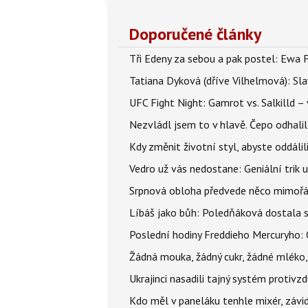
a odborná veřejnost však vyzývá, aby lidé
Doporučené články
Tři Edeny za sebou a pak postel: Ewa 
Tatiana Dyková (dříve Vilhelmová): Slav
UFC Fight Night: Gamrot vs. Salkilld 
Nezvládl jsem to v hlavě. Čepo odhal
Kdy změnit životní styl, abyste oddáli
Vedro už vás nedostane: Geniální trik 
Srpnová obloha předvede něco mimořád
Líbáš jako bůh: Poledňáková dostala s
Poslední hodiny Freddieho Mercuryho: 
Žádná mouka, žádný cukr, žádné mléko,
Ukrajinci nasadili tajný systém protivz
Kdo měl v paneláku tenhle mixér, závid