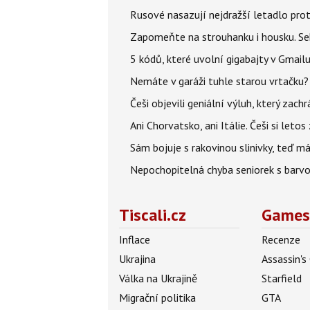
Rusové nasazují nejdražší letadlo proti
Zapomeňte na strouhanku i housku. Se
5 kódů, které uvolní gigabajty v Gmailu
Nemáte v garáži tuhle starou vrtačku?
Češi objevili geniální výluh, který zach
Ani Chorvatsko, ani Itálie. Češi si let
Sám bojuje s rakovinou slinivky, teď má 
Nepochopitelná chyba seniorek s barvou 
Tiscali.cz
Games
Inflace
Recenze
Ukrajina
Assassin's
Válka na Ukrajině
Starfield
Migrační politika
GTA